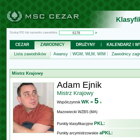
Klasyf
Szukaj PID lub nazwisko zawodnika:
CEZAR
ZAWODNICY
DRUŻYNY
KALENDARZ I WY
Lista zawodników
Awansy
WGM, WLM, WIM
Zawodnicy zagr
Mistrz Krajowy
Adam Ejnik
Mistrz Krajowy
5
WK =
Współczynnik
Mazowiecki WZBS (MA)
PKL:
Punkty klasyfikacyjne
aPKL:
Punkty arcymistrzowskie