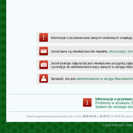
Informacje o przetwarzaniu danych osobowych znajdują
Jeżeli dane są niewłaściwe lub niepełne,
skorzystaj z for
Jeżeli brakuje zdjęcia lub jest niewłaściwe przygotuj zd
i prześlij je do administratora bazy danych w okręgu Ma
Sprawdź, kto jest
administratorem w okręgu Mazowiecki
Informacje o przetwa
Problemy w działaniu
System do swojego dzi
Strona wygenerowana automatycznie w dniu
2026-08-06
g.
18:09:57
(0.4526/19) prze
© 2003-2026
MSC.COM.