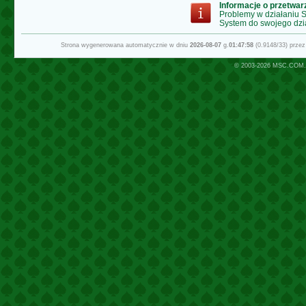
Informacje o przetwa
Problemy w działaniu
System do swojego dzi
Strona wygenerowana automatycznie w dniu
2026-08-07
g.
01:47:58
(0.9148/33) prze
© 2003-2026
MSC.COM.