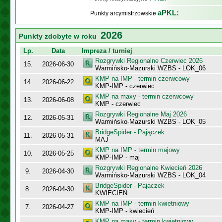
aPKL:
Punkty arcymistrzowskie
2026
Punkty zdobyte w roku
Lp.
Data
Impreza / turniej
Rozgrywki Regionalne Czerwiec 2026
15.
2026-06-30
Warmińsko-Mazurski WZBS - LOK_06
KMP na IMP - termin czerwcowy
14.
2026-06-22
KMP-IMP - czerwiec
KMP na maxy - termin czerwcowy
13.
2026-06-08
KMP - czerwiec
Rozgrywki Regionalne Maj 2026
12.
2026-05-31
Warmińsko-Mazurski WZBS - LOK_05
BridgeSpider - Pajączek
11.
2026-05-31
MAJ
KMP na IMP - termin majowy
10.
2026-05-25
KMP-IMP - maj
Rozgrywki Regionalne Kwiecień 2026
9.
2026-04-30
Warmińsko-Mazurski WZBS - LOK_04
BridgeSpider - Pajączek
8.
2026-04-30
KWIECIEŃ
KMP na IMP - termin kwietniowy
7.
2026-04-27
KMP-IMP - kwiecień
KMP na maxy - termin kwietniowy