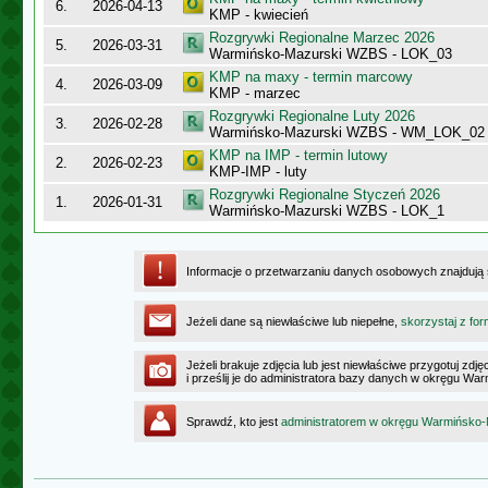
6.
2026-04-13
KMP - kwiecień
Rozgrywki Regionalne Marzec 2026
5.
2026-03-31
Warmińsko-Mazurski WZBS - LOK_03
KMP na maxy - termin marcowy
4.
2026-03-09
KMP - marzec
Rozgrywki Regionalne Luty 2026
3.
2026-02-28
Warmińsko-Mazurski WZBS - WM_LOK_02
KMP na IMP - termin lutowy
2.
2026-02-23
KMP-IMP - luty
Rozgrywki Regionalne Styczeń 2026
1.
2026-01-31
Warmińsko-Mazurski WZBS - LOK_1
Informacje o przetwarzaniu danych osobowych znajdują
Jeżeli dane są niewłaściwe lub niepełne,
skorzystaj z for
Jeżeli brakuje zdjęcia lub jest niewłaściwe przygotuj zd
i prześlij je do administratora bazy danych w okręgu W
Sprawdź, kto jest
administratorem w okręgu Warmińsko