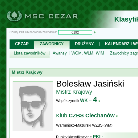
Klasyf
Szukaj PID lub nazwisko zawodnika:
CEZAR
ZAWODNICY
DRUŻYNY
KALENDARZ I WY
Lista zawodników
Awansy
WGM, WLM, WIM
Zawodnicy zagr
Mistrz Krajowy
Bolesław Jasiński
Mistrz Krajowy
4
WK =
Współczynnik
Klub
CZBS Ciechanów
Warmińsko-Mazurski WZBS (WM)
PKL:
Punkty klasyfikacyjne