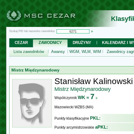
Klasyf
Szukaj PID lub nazwisko zawodnika:
CEZAR
ZAWODNICY
DRUŻYNY
KALENDARZ I WY
Lista zawodników
Awansy
WGM, WLM, WIM
Zawodnicy zagr
Mistrz Międzynarodowy
Stanisław Kalinowski
Mistrz Międzynarodowy
7
WK =
Współczynnik
Mazowiecki WZBS (MA)
PKL:
Punkty klasyfikacyjne
aPKL:
Punkty arcymistrzowskie