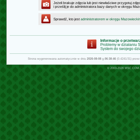
Jeżeli brakuje zdjęcia lub jest niewłaściwe przygotuj zd
i prześlij je do administratora bazy danych w okręgu Ma
Sprawdź, kto jest
administratorem w okręgu Mazowiecki
Informacje o przetwa
Problemy w działaniu
System do swojego dzi
Strona wygenerowana automatycznie w dniu
2026-08-08
g.
06:38:46
(0.4241/31) prze
© 2003-2026
MSC.COM.