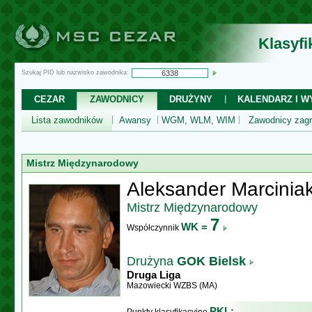
Klasyf
Szukaj PID lub nazwisko zawodnika:
CEZAR
ZAWODNICY
DRUŻYNY
KALENDARZ I WY
Lista zawodników
Awansy
WGM, WLM, WIM
Zawodnicy zagr
Mistrz Międzynarodowy
Aleksander Marcinia
Mistrz Międzynarodowy
7
WK =
Współczynnik
Drużyna
GOK Bielsk
Druga Liga
Mazowiecki WZBS (MA)
PKL: