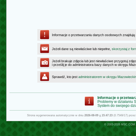
Informacje o przetwarzaniu danych osobowych znajdują
Jeżeli dane są niewłaściwe lub niepełne,
skorzystaj z for
Jeżeli brakuje zdjęcia lub jest niewłaściwe przygotuj zd
i prześlij je do administratora bazy danych w okręgu Ma
Sprawdź, kto jest
administratorem w okręgu Mazowiecki
Informacje o przetwa
Problemy w działaniu
System do swojego dzi
Strona wygenerowana automatycznie w dniu
2026-08-09
g.
15:47:23
(0.7549/17) prze
© 2003-2026
MSC.COM.