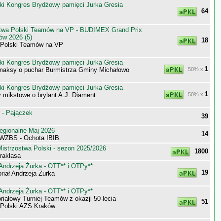
ki Kongres Brydżowy pamięci Jurka Gresia
64
stwa Polski Teamów na VP - BUDIMEX Grand Prix
ów 2026 (5)
18
 Polski Teamów na VP
ki Kongres Brydżowy pamięci Jurka Gresia
1
maksy o puchar Burmistrza Gminy Michałowo
50% x
ki Kongres Brydżowy pamięci Jurka Gresia
1
 mikstowe o brylant A.J. Diament
50% x
 - Pajączek
39
egionalne Maj 2026
14
WZBS - Ochota IBIB
istrzostwa Polski - sezon 2025/2026
1800
raklasa
Andrzeja Żurka - OTT** i OTPy**
19
iał Andrzeja Żurka
Andrzeja Żurka - OTT** i OTPy**
iałowy Turniej Teamów z okazji 50-lecia
51
 Polski AZS Kraków