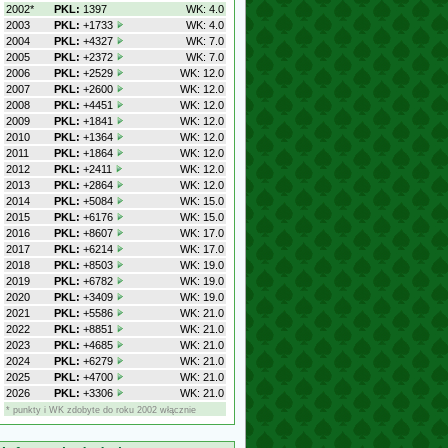
2002*
PKL:
1397
WK: 4.0
2003
PKL:
+1733
WK: 4.0
2004
PKL:
+4327
WK: 7.0
2005
PKL:
+2372
WK: 7.0
2006
PKL:
+2529
WK: 12.0
2007
PKL:
+2600
WK: 12.0
2008
PKL:
+4451
WK: 12.0
2009
PKL:
+1841
WK: 12.0
2010
PKL:
+1364
WK: 12.0
2011
PKL:
+1864
WK: 12.0
2012
PKL:
+2411
WK: 12.0
2013
PKL:
+2864
WK: 12.0
2014
PKL:
+5084
WK: 15.0
2015
PKL:
+6176
WK: 15.0
2016
PKL:
+8607
WK: 17.0
2017
PKL:
+6214
WK: 17.0
2018
PKL:
+8503
WK: 19.0
2019
PKL:
+6782
WK: 19.0
2020
PKL:
+3409
WK: 19.0
2021
PKL:
+5586
WK: 21.0
2022
PKL:
+8851
WK: 21.0
2023
PKL:
+4685
WK: 21.0
2024
PKL:
+6279
WK: 21.0
2025
PKL:
+4700
WK: 21.0
2026
PKL:
+3306
WK: 21.0
* punkty i WK zdobyte do roku 2002 włącznie