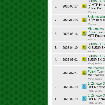
BUDIMEX Gra
IV MTP im. 
8.
2026-05-17
Polski Par
Wrocław
Błękitna Ws
7.
2026-05-16
OTP* III MT
Wrocław
Mistrzostwa
Polski Team
6.
2026-05-16
MPT Pattone
Wrocław
BUDIMEX Gra
5.
2026-04-19
XI BUDIMEX 
Sieradz
BUDIMEX Gra
4.
2026-03-01
BUDIMEX Gra
Warlity Wielkie
Mistrzostwa
Polski Team
3.
2026-02-27
Mistrzostw
Warlity Wielkie
3. Zimowe O
2.
2026-02-19
OPEN Swiss
Praga, Czechy
3. Zimowe O
1.
2026-02-19
OPEN Team
Praga, Czechy