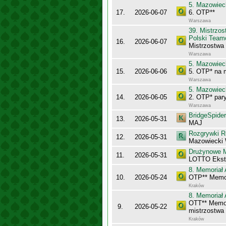
5. Mazowiec
17.
2026-06-07
6. OTP**
Warszawa
39. Mistrzo
Polski Team
16.
2026-06-07
Mistrzostwa
Warszawa
5. Mazowiec
15.
2026-06-06
5. OTP* na 
Warszawa
5. Mazowiec
14.
2026-06-05
2. OTP* pary
Warszawa
BridgeSpider
13.
2026-05-31
MAJ
Rozgrywki R
12.
2026-05-31
Mazowiecki 
Drużynowe M
11.
2026-05-31
LOTTO Ekst
8. Memoriał 
10.
2026-05-24
OTP** Memor
Kraków
8. Memoriał 
OTT** Memor
9.
2026-05-22
mistrzostwa
Kraków