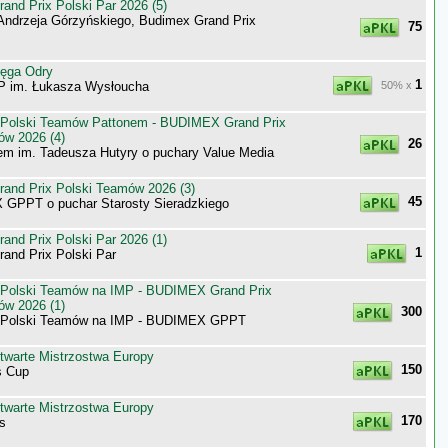
nd Prix Polski Par 2026 (5)
Andrzeja Górzyńskiego, Budimex Grand Prix
75
tęga Odry
1
P im. Łukasza Wysłoucha
50% x
 Polski Teamów Pattonem - BUDIMEX Grand Prix
ów 2026 (4)
26
m im. Tadeusza Hutyry o puchary Value Media
nd Prix Polski Teamów 2026 (3)
45
GPPT o puchar Starosty Sieradzkiego
nd Prix Polski Par 2026 (1)
1
nd Prix Polski Par
 Polski Teamów na IMP - BUDIMEX Grand Prix
ów 2026 (1)
300
a Polski Teamów na IMP - BUDIMEX GPPT
twarte Mistrzostwa Europy
150
 Cup
twarte Mistrzostwa Europy
170
s