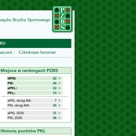
wiązku Brydża Sportowego
KU
aczeni
Członkowie honorowi
Miejsca w rankingach PZBS
MPM:
82
PM:
40
aPKL:
22
PKL:
74
aPKL okręg MA:
7
PKL okręg MA:
25
aPKL 2026:
31
PKL 2026:
46
Historia punktów PKL