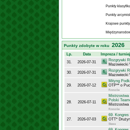
Punkty klasyfi
Punkty arcymis
Krajowe punkty
Międzynarodow
2026
Punkty zdobyte w roku
Lp.
Data
Impreza / turnie
Rozgrywki R
31.
2026-07-31
Mazowiecki
Rozgrywki R
30.
2026-07-31
Mazowiecki
Mityng Podk
29.
2026-07-12
OTP** o Puc
Rzeszów
Mistrzostwa
Polski Team
28.
2026-07-11
Mistrzostwa
Rzeszów
69. Kongres
27.
2026-07-03
OTT* Drużyn
Sława
69. Kongres