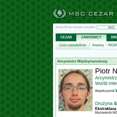
Szukaj PID lub nazwisko zawodnika:
CEZAR
ZAWODNICY
DR
Lista zawodników
Awansy
WGM,
Arcymistrz Międzynarodowy
Piotr 
Arcymistr
World Inte
Współczynnik
Drużyna
S
Ekstraklasa
Mazowiecki W