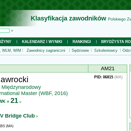
Klasyfikacja zawodników
Polskiego Z
UŻYNY
KALENDARZ I WYNIKI
RANKINGI
BRYDŻYSTA RO
 WLM, WIM
Zawodnicy zagraniczni
Sędziowie
Szkoleniowcy
Odzn
AM21
Nawrocki
PID: 06815
(MA)
z Międzynarodowy
rnational Master (WBF, 2016)
21
WK =
V Bridge Club
ZBS (MA)