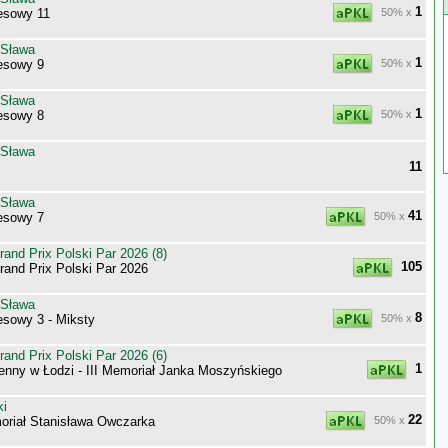
1
esowy 11
50% x
 Sława
1
esowy 9
50% x
 Sława
1
esowy 8
50% x
 Sława
11
 Sława
41
esowy 7
50% x
nd Prix Polski Par 2026 (8)
105
nd Prix Polski Par 2026
 Sława
8
sowy 3 - Miksty
50% x
nd Prix Polski Par 2026 (6)
1
enny w Łodzi - III Memoriał Janka Moszyńskiego
ki
22
riał Stanisława Owczarka
50% x