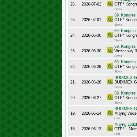
26.
2026-07-02
OTP* Kongr
Sława
69. Kongres
25.
2026-07-01
OTP* Kongr
Sława
69. Kongres
24.
2026-06-30
OTP* Kongr
Sława
69. Kongres
23.
2026-06-30
Wczasowy 3
Sława
69. Kongres
22.
2026-06-29
OTP* Kongr
Sława
BUDIMEX Gra
21.
2026-06-28
BUDIMEX Gra
Sława
69. Kongres
20.
2026-06-27
OTP* Kongre
Sława
BUDIMEX Gra
19.
2026-06-14
Mityng Wios
Łódź
Mityng Łódz
18.
2026-06-13
OTP* – Memo
Łódź