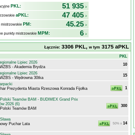
51 935
PKL:
kacyjne
47 405
aPKL:
trzowskie
45.25
PM:
 mistrzowskie
6
MPM:
e punkty mistrzowskie
3306 PKL,
3175 aPKL
Łącznie:
w tym
j
PKL
egionalne Lipiec 2026
10
 WZBS - Akademia Brydża
egionalne Lipiec 2026
15
 WZBS - Wędrowna 30tka
arpacki
1
har Prezydenta Miasta Rzeszowa Konrada Fijołka
 Polski Teamów BAM - BUDIMEX Grand Prix
ów 2026 (6)
300
 Polski Teamów BAM
 Sława
14
owy Puchar Lata
50% x
 Sława