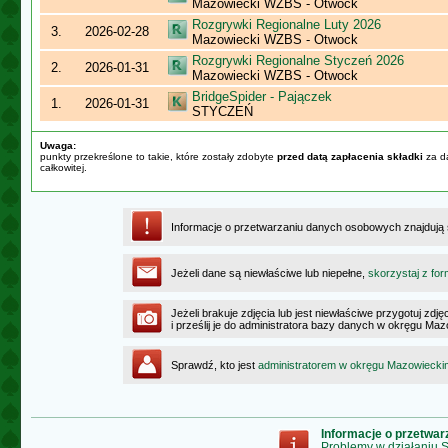
Mazowiecki WZBS - Otwock
Rozgrywki Regionalne Luty 2026
3.
2026-02-28
Mazowiecki WZBS - Otwock
Rozgrywki Regionalne Styczeń 2026
2.
2026-01-31
Mazowiecki WZBS - Otwock
BridgeSpider - Pajączek
1.
2026-01-31
STYCZEŃ
Uwaga:
punkty przekreślone to takie, które zostały zdobyte
przed datą zapłacenia składki
za da
całkowitej.
Informacje o przetwarzaniu danych osobowych znajdują
Jeżeli dane są niewłaściwe lub niepełne,
skorzystaj z for
Jeżeli brakuje zdjęcia lub jest niewłaściwe przygotuj zd
i prześlij je do administratora bazy danych w okręgu Ma
Sprawdź, kto jest
administratorem w okręgu Mazowiecki
Informacje o przetwa
Problemy w działaniu