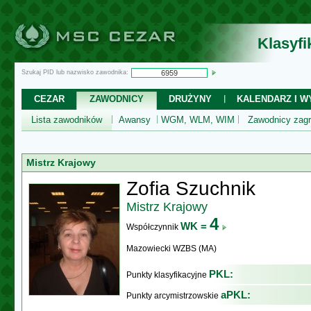
Klasyf
Szukaj PID lub nazwisko zawodnika:
CEZAR
ZAWODNICY
DRUŻYNY
KALENDARZ I WY
Lista zawodników
Awansy
WGM, WLM, WIM
Zawodnicy zagr
Mistrz Krajowy
Zofia Szuchnik
Mistrz Krajowy
4
WK =
Współczynnik
Mazowiecki WZBS (MA)
PKL:
Punkty klasyfikacyjne
aPKL:
Punkty arcymistrzowskie