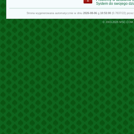
System do swojego dzi
Strona wygenerowana automatycznie w dniu
2026-08-06
g.
10:53:00
(0.7637/22) prze
© 2003-2026
MSC.COM.