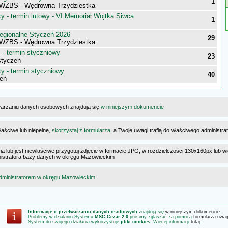
1
WZBS - Wędrowna Trzydziestka
 - termin lutowy - VI Memoriał Wojtka Siwca
1
egionalne Styczeń 2026
29
WZBS - Wędrowna Trzydziestka
- termin styczniowy
23
styczeń
 - termin styczniowy
40
eń
warzaniu danych osobowych znajdują się
w niniejszym dokumencie
łaściwe lub niepełne,
skorzystaj z formularza
, a Twoje uwagi trafią do właściwego administr
cia lub jest niewłaściwe przygotuj zdjęcie w formacie JPG, w rozdzielczości 130x160px lub wi
ministratora bazy danych w okręgu Mazowieckim
dministratorem w okręgu Mazowieckim
Informacje o przetwarzaniu danych osobowych
znajdują się
w niniejszym dokumencie
.
Problemy w działaniu Systemu
MSC Cezar 2.0
prosimy zgłaszać za pomocą
formularza uwa
System do swojego działania wykorzystuje
pliki cookies
. Więcej informacji
tutaj
.