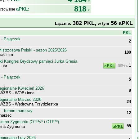
kacyjne
818
aPKL:
trzowskie
382 PKL,
56 aPKL
Łącznie:
w tym
j
PKL
 - Pajączek
2
istrzostwa Polski - sezon 2025/2026
180
owiecka
ki Kongres Brydżowy pamięci Jurka Gresia
1
 uśr
50% x
 - Pajączek
5
egionalne Kwiecień 2026
9
 WZBS - WOB+inne
egionalne Marzec 2026
24
WZBS - Wędrowna Trzydziestka
- termin marcowy
12
marzec
umna Zygmunta (OTPy* i OTP**)
55
mna Zygmunta
egionalne Luty 2026