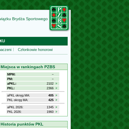
wiązku Brydża Sportowego
KU
aczeni
Członkowie honorowi
Miejsca w rankingach PZBS
MPM:
−
PM:
−
aPKL:
2102
PKL:
2366
aPKL okręg MA:
405
PKL okręg MA:
425
aPKL 2026:
1345
PKL 2026:
1960
Historia punktów PKL