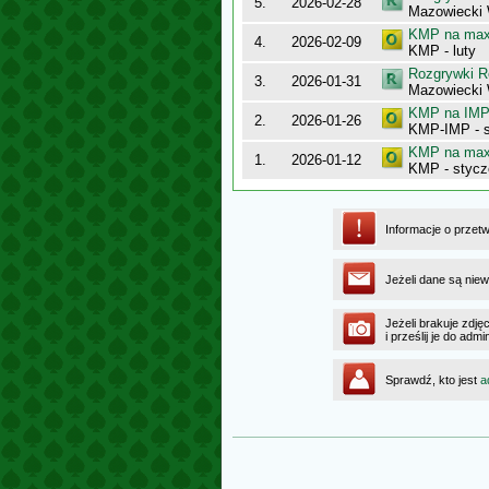
5.
2026-02-28
Mazowiecki 
KMP na maxy
4.
2026-02-09
KMP - luty
Rozgrywki R
3.
2026-01-31
Mazowiecki 
KMP na IMP 
2.
2026-01-26
KMP-IMP - 
KMP na maxy
1.
2026-01-12
KMP - stycz
Informacje o przet
Jeżeli dane są niew
Jeżeli brakuje zdję
i prześlij je do ad
Sprawdź, kto jest
a