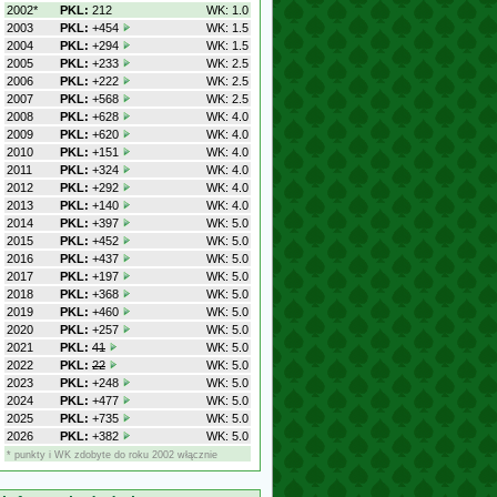
2002*
PKL:
212
WK: 1.0
2003
PKL:
+454
WK: 1.5
2004
PKL:
+294
WK: 1.5
2005
PKL:
+233
WK: 2.5
2006
PKL:
+222
WK: 2.5
2007
PKL:
+568
WK: 2.5
2008
PKL:
+628
WK: 4.0
2009
PKL:
+620
WK: 4.0
2010
PKL:
+151
WK: 4.0
2011
PKL:
+324
WK: 4.0
2012
PKL:
+292
WK: 4.0
2013
PKL:
+140
WK: 4.0
2014
PKL:
+397
WK: 5.0
2015
PKL:
+452
WK: 5.0
2016
PKL:
+437
WK: 5.0
2017
PKL:
+197
WK: 5.0
2018
PKL:
+368
WK: 5.0
2019
PKL:
+460
WK: 5.0
2020
PKL:
+257
WK: 5.0
2021
PKL:
41
WK: 5.0
2022
PKL:
22
WK: 5.0
2023
PKL:
+248
WK: 5.0
2024
PKL:
+477
WK: 5.0
2025
PKL:
+735
WK: 5.0
2026
PKL:
+382
WK: 5.0
* punkty i WK zdobyte do roku 2002 włącznie