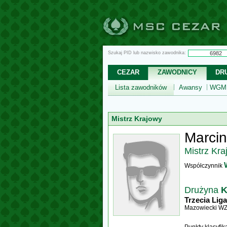
Szukaj PID lub nazwisko zawodnika:
CEZAR
ZAWODNICY
DR
Lista zawodników
Awansy
WGM,
Mistrz Krajowy
Marci
Mistrz Kra
Współczynnik
Drużyna
Trzecia Liga
Mazowiecki W