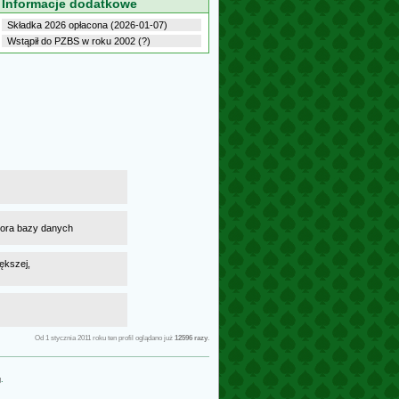
Informacje dodatkowe
Składka 2026 opłacona (2026-01-07)
Wstąpił do PZBS w roku 2002 (?)
atora bazy danych
ększej,
Od 1 stycznia 2011 roku ten profil oglądano już
12596 razy
.
g
.