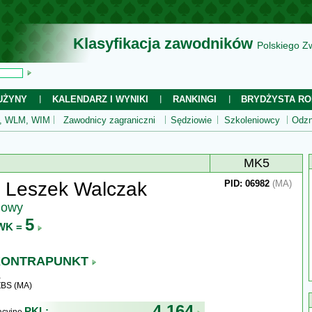
Klasyfikacja zawodników
Polskiego Z
UŻYNY
KALENDARZ I WYNIKI
RANKINGI
BRYDŻYSTA RO
 WLM, WIM
Zawodnicy zagraniczni
Sędziowie
Szkoleniowcy
Odzn
MK5
n Leszek Walczak
PID: 06982
(MA)
jowy
5
WK =
KONTRAPUNKT
ZBS (MA)
4 164
PKL: