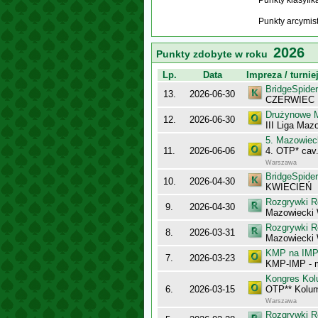
Punkty klasyfi
Punkty arcymis
2026
Punkty zdobyte w roku
Lp.
Data
Impreza / turnie
BridgeSpider
13.
2026-06-30
CZERWIEC
Drużynowe M
12.
2026-06-30
III Liga Maz
5. Mazowiec
11.
2026-06-06
4. OTP* cav.
Warszawa
BridgeSpider
10.
2026-04-30
KWIECIEŃ
Rozgrywki R
9.
2026-04-30
Mazowiecki
Rozgrywki R
8.
2026-03-31
Mazowiecki 
KMP na IMP 
7.
2026-03-23
KMP-IMP - 
Kongres Kol
6.
2026-03-15
OTP** Kolu
Warszawa
Rozgrywki R