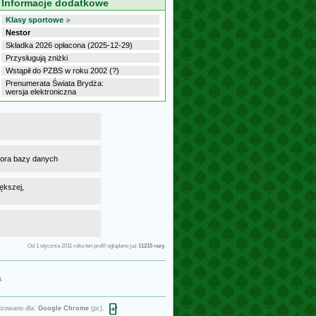
Informacje dodatkowe
Klasy sportowe
Nestor
Składka 2026 opłacona (2025-12-29)
Przysługują zniżki
Wstąpił do PZBS w roku 2002 (?)
Prenumerata Świata Brydża:
wersja elektroniczna
atora bazy danych
ększej,
Od 1 stycznia 2011 roku ten profil oglądano już
11215 razy
.
g
.
open_in_phone
izowano dla:
Google Chrome
(pc).