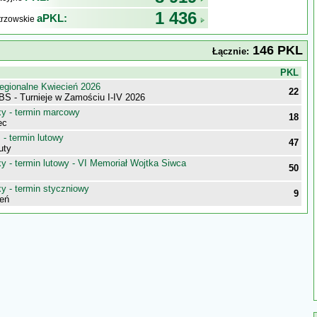
1 436
aPKL:
trzowskie
146 PKL
Łącznie:
j
PKL
egionalne Kwiecień 2026
22
BS - Turnieje w Zamościu I-IV 2026
 - termin marcowy
18
ec
- termin lutowy
47
uty
 - termin lutowy - VI Memoriał Wojtka Siwca
50
 - termin styczniowy
9
eń