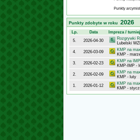
Punkty arcymis
2026
Punkty zdobyte w roku
Lp.
Data
Impreza / turnie
Rozgrywki R
5.
2026-04-30
Lubelski WZ
KMP na maxy
4.
2026-03-09
KMP - marz
KMP na IMP 
3.
2026-02-23
KMP-IMP - l
KMP na maxy
2.
2026-02-09
KMP - luty
KMP na maxy
1.
2026-01-12
KMP - stycz