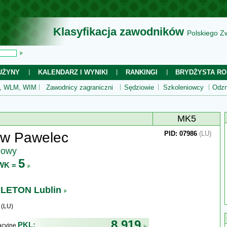
Klasyfikacja zawodników
Polskiego Z
UŻYNY
KALENDARZ I WYNIKI
RANKINGI
BRYDŻYSTA RO
 WLM, WIM
Zawodnicy zagraniczni
Sędziowie
Szkoleniowcy
Odzn
MK5
aw Pawelec
PID: 07986
(LU)
jowy
5
WK =
LETON Lublin
 (LU)
8 919
PKL:
kacyjne