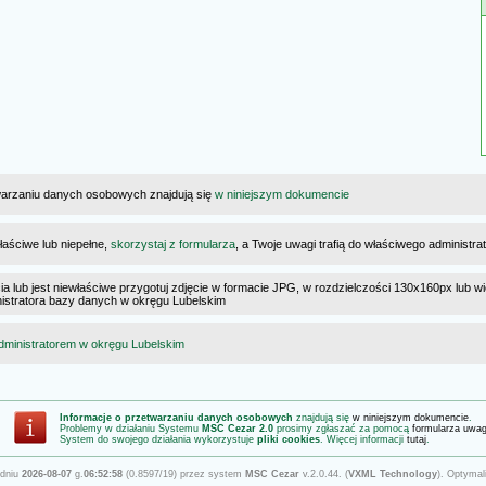
warzaniu danych osobowych znajdują się
w niniejszym dokumencie
łaściwe lub niepełne,
skorzystaj z formularza
, a Twoje uwagi trafią do właściwego administr
cia lub jest niewłaściwe przygotuj zdjęcie w formacie JPG, w rozdzielczości 130x160px lub wi
ministratora bazy danych w okręgu Lubelskim
dministratorem w okręgu Lubelskim
Informacje o przetwarzaniu danych osobowych
znajdują się
w niniejszym dokumencie
.
Problemy w działaniu Systemu
MSC Cezar 2.0
prosimy zgłaszać za pomocą
formularza uwa
System do swojego działania wykorzystuje
pliki cookies
. Więcej informacji
tutaj
.
 dniu
2026-08-07
g.
06:52:58
(0.8597/19) przez system
MSC Cezar
v.2.0.44. (
VXML Technology
). Optymal