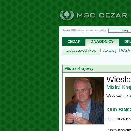
Szukaj PID lub nazwisko zawodnika:
CEZAR
ZAWODNICY
DR
Lista zawodników
Awansy
WGM,
Mistrz Krajowy
Wiesł
Mistrz Kra
Współczynnik
Klub
SING
Lubelski WZBS
Punkty klasyfi