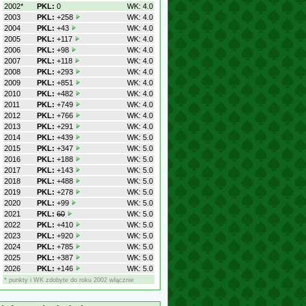
2002*
PKL:
0
WK: 4.0
2003
PKL:
+258
WK: 4.0
2004
PKL:
+43
WK: 4.0
2005
PKL:
+117
WK: 4.0
2006
PKL:
+98
WK: 4.0
2007
PKL:
+118
WK: 4.0
2008
PKL:
+293
WK: 4.0
2009
PKL:
+851
WK: 4.0
2010
PKL:
+482
WK: 4.0
2011
PKL:
+749
WK: 4.0
2012
PKL:
+766
WK: 4.0
2013
PKL:
+291
WK: 4.0
2014
PKL:
+439
WK: 5.0
2015
PKL:
+347
WK: 5.0
2016
PKL:
+188
WK: 5.0
2017
PKL:
+143
WK: 5.0
2018
PKL:
+488
WK: 5.0
2019
PKL:
+278
WK: 5.0
2020
PKL:
+99
WK: 5.0
2021
PKL:
60
WK: 5.0
2022
PKL:
+410
WK: 5.0
2023
PKL:
+920
WK: 5.0
2024
PKL:
+785
WK: 5.0
2025
PKL:
+387
WK: 5.0
2026
PKL:
+146
WK: 5.0
* punkty i WK zdobyte do roku 2002 włącznie