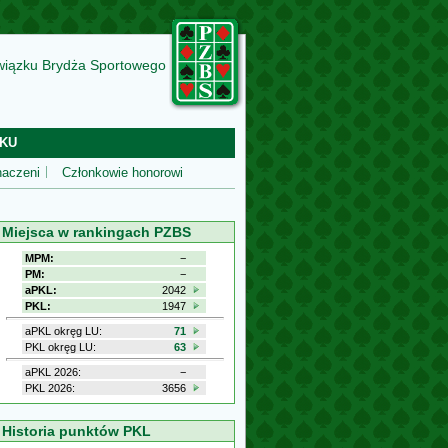
wiązku Brydża Sportowego
KU
aczeni
Członkowie honorowi
Miejsca w rankingach PZBS
MPM:
−
PM:
−
aPKL:
2042
PKL:
1947
aPKL okręg LU:
71
PKL okręg LU:
63
aPKL 2026:
−
PKL 2026:
3656
Historia punktów PKL