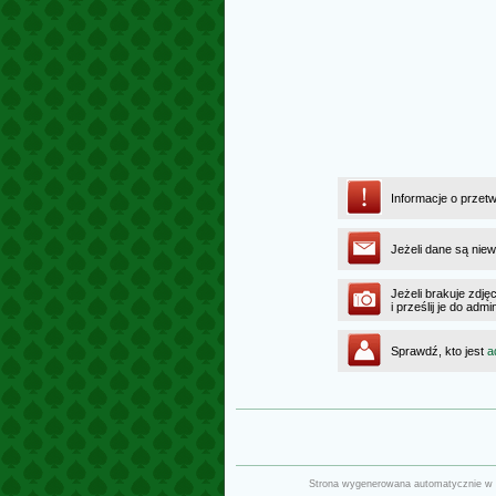
Informacje o przet
Jeżeli dane są niew
Jeżeli brakuje zdję
i prześlij je do ad
Sprawdź, kto jest
a
Strona wygenerowana automatycznie w