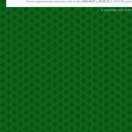
Strona wygenerowana automatycznie w dniu
2026-08-07
g.
20:28:12
(1.2372/19) prze
© 2003-2026
MSC.COM.