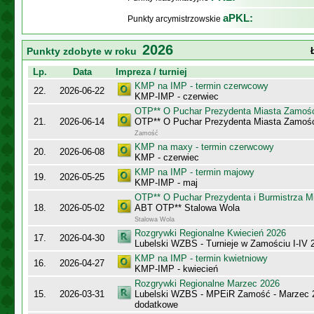
aPKL:
Punkty arcymistrzowskie
2026
Punkty zdobyte w roku
Lp.
Data
Impreza / turniej
KMP na IMP - termin czerwcowy
22.
2026-06-22
KMP-IMP - czerwiec
OTP** O Puchar Prezydenta Miasta Zamoś
21.
2026-06-14
OTP** O Puchar Prezydenta Miasta Zamoś
Zamość
KMP na maxy - termin czerwcowy
20.
2026-06-08
KMP - czerwiec
KMP na IMP - termin majowy
19.
2026-05-25
KMP-IMP - maj
OTP** O Puchar Prezydenta i Burmistrza M
18.
2026-05-02
ABT OTP** Stalowa Wola
Stalowa Wola
Rozgrywki Regionalne Kwiecień 2026
17.
2026-04-30
Lubelski WZBS - Turnieje w Zamościu I-IV 
KMP na IMP - termin kwietniowy
16.
2026-04-27
KMP-IMP - kwiecień
Rozgrywki Regionalne Marzec 2026
15.
2026-03-31
Lubelski WZBS - MPEiR Zamość - Marzec 20
dodatkowe