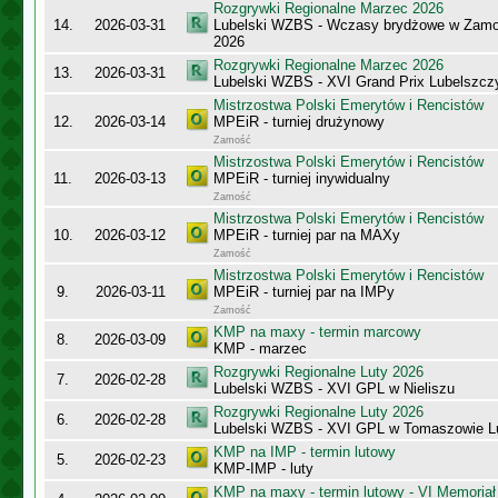
Rozgrywki Regionalne Marzec 2026
14.
2026-03-31
Lubelski WZBS - Wczasy brydżowe w Zamo
2026
Rozgrywki Regionalne Marzec 2026
13.
2026-03-31
Lubelski WZBS - XVI Grand Prix Lubelszc
Mistrzostwa Polski Emerytów i Rencistów
12.
2026-03-14
MPEiR - turniej drużynowy
Zamość
Mistrzostwa Polski Emerytów i Rencistów
11.
2026-03-13
MPEiR - turniej inywidualny
Zamość
Mistrzostwa Polski Emerytów i Rencistów
10.
2026-03-12
MPEiR - turniej par na MAXy
Zamość
Mistrzostwa Polski Emerytów i Rencistów
9.
2026-03-11
MPEiR - turniej par na IMPy
Zamość
KMP na maxy - termin marcowy
8.
2026-03-09
KMP - marzec
Rozgrywki Regionalne Luty 2026
7.
2026-02-28
Lubelski WZBS - XVI GPL w Nieliszu
Rozgrywki Regionalne Luty 2026
6.
2026-02-28
Lubelski WZBS - XVI GPL w Tomaszowie L
KMP na IMP - termin lutowy
5.
2026-02-23
KMP-IMP - luty
KMP na maxy - termin lutowy - VI Memoriał