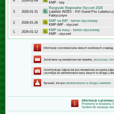
4.
2026-02-09
KMP - luty
Rozgrywki Regionalne Styczeń 2026
3.
2026-01-31
Lubelski WZBS - XVI Grand Prix Lubelszc
Fabrycznym
KMP na IMP - termin styczniowy
2.
2026-01-26
KMP-IMP - styczeń
KMP na maxy - termin styczniowy
1.
2026-01-12
KMP - styczeń
Informacje o przetwarzaniu danych osobowych znajdują
Jeżeli dane są niewłaściwe lub niepełne,
skorzystaj z for
Jeżeli brakuje zdjęcia lub jest niewłaściwe przygotuj zd
i prześlij je do administratora bazy danych w okręgu Lub
Sprawdź, kto jest
administratorem w okręgu Lubelskim
Informacje o przetwa
Problemy w działaniu
System do swojego dzi