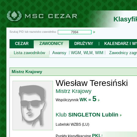
Klasyf
Szukaj PID lub nazwisko zawodnika:
CEZAR
ZAWODNICY
DRUŻYNY
KALENDARZ I WY
Lista zawodników
Awansy
WGM, WLM, WIM
Zawodnicy zagr
Mistrz Krajowy
Wiesław Teresiński
Mistrz Krajowy
5
WK =
Współczynnik
Klub
SINGLETON Lublin
Lubelski WZBS (LU)
PKL:
Punkty klasyfikacyjne