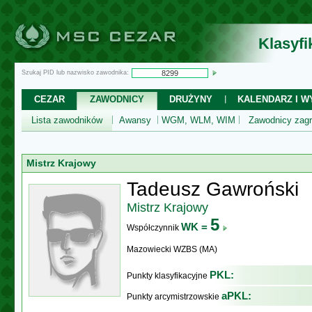
Klasyf
Szukaj PID lub nazwisko zawodnika:
CEZAR
ZAWODNICY
DRUŻYNY
KALENDARZ I WY
Lista zawodników
Awansy
WGM, WLM, WIM
Zawodnicy zagr
Mistrz Krajowy
Tadeusz Gawroński
Mistrz Krajowy
5
WK =
Współczynnik
Mazowiecki WZBS (MA)
PKL:
Punkty klasyfikacyjne
aPKL:
Punkty arcymistrzowskie