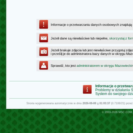
Informacje o przetwarzaniu danych osobowych znajdują
Jeżeli dane są niewłaściwe lub niepełne,
skorzystaj z for
Jeżeli brakuje zdjęcia lub jest niewłaściwe przygotuj zd
i prześlij je do administratora bazy danych w okręgu Ma
Sprawdź, kto jest
administratorem w okręgu Mazowiecki
Informacje o przetwa
Problemy w działaniu
System do swojego dzi
Strona wygenerowana automatycznie w dniu
2026-08-08
g.
01:03:37
(0.7108/21) prze
© 2003-2026
MSC.COM.