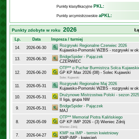
PKL:
Punkty klasyfikacyjne
aPKL:
Punkty arcymistrzowskie
2026
Punkty zdobyte w roku
Łą
Lp.
Data
Impreza / turniej
Rozgrywki Regionalne Czerwiec 2026
14.
2026-06-30
Kujawsko-Pomorski WZBS - rozgrywki w ok
BridgeSpider - Pajączek
13.
2026-06-30
CZERWIEC
OTP** o Puchar Burmistrza Solca Kujawski
12.
2026-06-20
GP KP Max 2026 (08) - Solec Kujawski
Solec Kujawski
Rozgrywki Regionalne Maj 2026
11.
2026-05-31
Kujawsko-Pomorski WZBS - rozgrywki w ok
Drużynowe Mistrzostwa Polski - sezon 202
10.
2026-05-31
II liga, grupa NW
BridgeSpider - Pajączek
9.
2026-05-31
MAJ
OTP** Memoriał Piotra Kalińskiego
8.
2026-05-09
GP KP IMP 2026 - (3) Wieniec Zdrój
Wieniec-Zdrój
KMP na IMP - termin kwietniowy
7.
2026-04-27
KMP-IMP - kwiecień