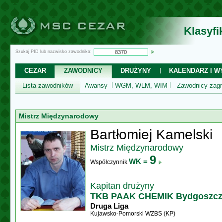
Klasyf
Szukaj PID lub nazwisko zawodnika:
CEZAR
ZAWODNICY
DRUŻYNY
KALENDARZ I WY
Lista zawodników
Awansy
WGM, WLM, WIM
Zawodnicy zagr
Mistrz Międzynarodowy
Bartłomiej Kamelski
Mistrz Międzynarodowy
9
WK =
Współczynnik
Kapitan drużyny
TKB PAAK CHEMIK Bydgoszc
Druga Liga
Kujawsko-Pomorski WZBS (KP)