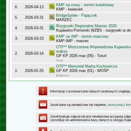
KMP na maxy - termin kwietniowy
6.
2026-04-13
KMP - kwiecień
BridgeSpider - Pajączek
5.
2026-03-31
MARZEC
Rozgrywki Regionalne Marzec 2026
4.
2026-03-31
Kujawsko-Pomorski WZBS - rozgrywki w ok
KMP na IMP - termin marcowy
3.
2026-03-23
KMP-IMP - marzec
OTP** Mistrzostwa Województwa Kujawsko
maksy
2.
2026-03-14
GP KP 2026 max (05) - Toruń
Toruń
OTP** Memoriał Marka Kochowicza
1.
2026-01-25
GP KP 2026 max (01) - WOŚP
Bydgoszcz
Informacje o przetwarzaniu danych osobowych znajdują
Jeżeli dane są niewłaściwe lub niepełne,
skorzystaj z for
Jeżeli brakuje zdjęcia lub jest niewłaściwe przygotuj zd
i prześlij je do administratora bazy danych w okręgu K