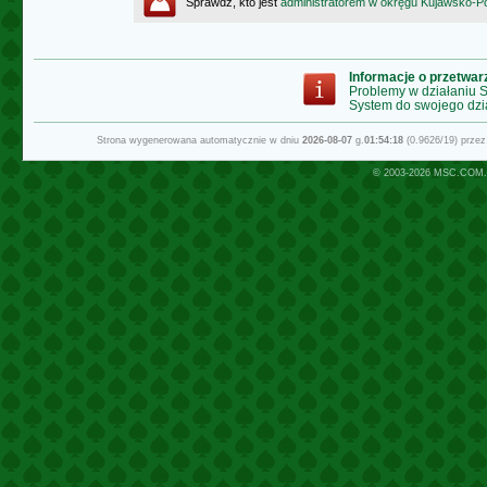
Sprawdź, kto jest
administratorem w okręgu Kujawsko-
Informacje o przetwa
Problemy w działaniu
System do swojego dzi
Strona wygenerowana automatycznie w dniu
2026-08-07
g.
01:54:18
(0.9626/19) prze
© 2003-2026
MSC.COM.