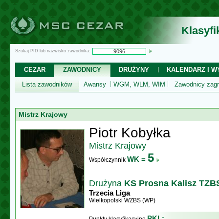
Klasyf
Szukaj PID lub nazwisko zawodnika:
CEZAR
ZAWODNICY
DRUŻYNY
KALENDARZ I WY
Lista zawodników
Awansy
WGM, WLM, WIM
Zawodnicy zagr
Mistrz Krajowy
Piotr Kobyłka
Mistrz Krajowy
5
WK =
Współczynnik
Drużyna
KS Prosna Kalisz TZB
Trzecia Liga
Wielkopolski WZBS (WP)
PKL: