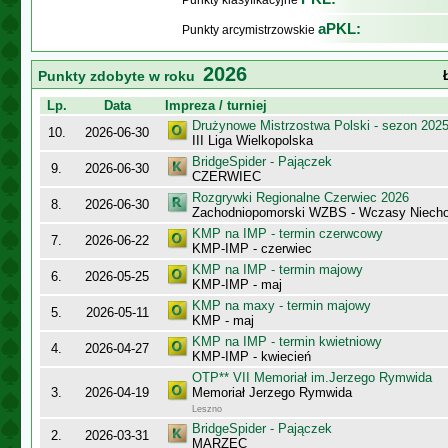
Punkty klasyfikacyjne
aPKL:
Punkty arcymistrzowskie
2026
Punkty zdobyte w roku
Lp.
Data
Impreza / turniej
Drużynowe Mistrzostwa Polski - sezon 202
10.
2026-06-30
III Liga Wielkopolska
BridgeSpider - Pajączek
9.
2026-06-30
CZERWIEC
Rozgrywki Regionalne Czerwiec 2026
8.
2026-06-30
Zachodniopomorski WZBS - Wczasy Niecho
KMP na IMP - termin czerwcowy
7.
2026-06-22
KMP-IMP - czerwiec
KMP na IMP - termin majowy
6.
2026-05-25
KMP-IMP - maj
KMP na maxy - termin majowy
5.
2026-05-11
KMP - maj
KMP na IMP - termin kwietniowy
4.
2026-04-27
KMP-IMP - kwiecień
OTP** VII Memoriał im.Jerzego Rymwida
3.
2026-04-19
Memoriał Jerzego Rymwida
Leszno
BridgeSpider - Pajączek
2.
2026-03-31
MARZEC