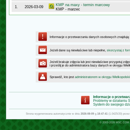
KMP na maxy - termin marcowy
1.
2026-03-09
KMP - marzec
Informacje o przetwarzaniu danych osobowych znajdują
Jeżeli dane są niewłaściwe lub niepełne,
skorzystaj z for
Jeżeli brakuje zdjęcia lub jest niewłaściwe przygotuj zd
i prześlij je do administratora bazy danych w okręgu Wie
Sprawdź, kto jest
administratorem w okręgu Wielkopolsk
Informacje o przetwa
Problemy w działaniu
System do swojego dzi
Strona wygenerowana automatycznie w dniu
2026-08-09
g.
18:47:41
(1.0425/20) prze
© 2003-2026
MSC.COM.