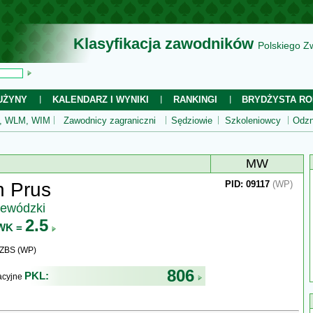
Klasyfikacja zawodników
Polskiego Z
UŻYNY
KALENDARZ I WYNIKI
RANKINGI
BRYDŻYSTA RO
 WLM, WIM
Zawodnicy zagraniczni
Sędziowie
Szkoleniowcy
Odzn
MW
 Prus
PID: 09117
(WP)
jewódzki
2.5
WK =
WZBS (WP)
806
PKL:
kacyjne