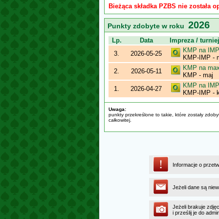
Bieżąca składka PZBS nie została o
2026
Punkty zdobyte w roku
Lp.
Data
Impreza / turnie
KMP na IMP 
3.
2026-05-25
KMP-IMP - 
KMP na maxy
2.
2026-05-11
KMP - maj
KMP na IMP 
1.
2026-04-27
KMP-IMP - k
Uwaga:
punkty przekreślone to takie, które zostały zdob
całkowitej.
Informacje o przet
Jeżeli dane są niew
Jeżeli brakuje zdję
i prześlij je do ad