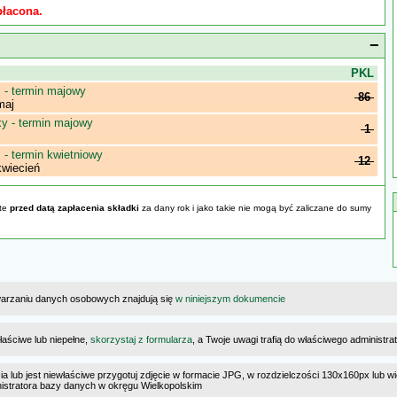
płacona.
−
j
PKL
- termin majowy
86
maj
 - termin majowy
1
- termin kwietniowy
12
wiecień
yte
przed datą zapłacenia składki
za dany rok i jako takie nie mogą być zaliczane do sumy
warzaniu danych osobowych znajdują się
w niniejszym dokumencie
łaściwe lub niepełne,
skorzystaj z formularza
, a Twoje uwagi trafią do właściwego administr
cia lub jest niewłaściwe przygotuj zdjęcie w formacie JPG, w rozdzielczości 130x160px lub wi
ministratora bazy danych w okręgu Wielkopolskim