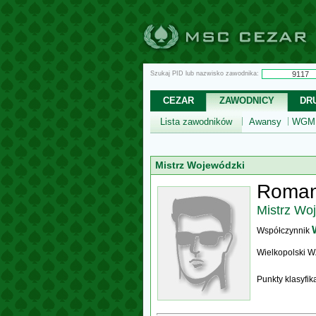
Szukaj PID lub nazwisko zawodnika:
CEZAR
ZAWODNICY
DR
Lista zawodników
Awansy
WGM,
Mistrz Wojewódzki
Roman
Mistrz Wo
Współczynnik
Wielkopolski 
Punkty klasyfi