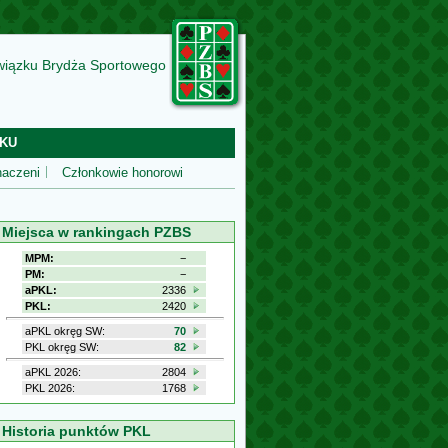
wiązku Brydża Sportowego
KU
aczeni
Członkowie honorowi
Miejsca w rankingach PZBS
MPM:
−
PM:
−
aPKL:
2336
PKL:
2420
aPKL okręg SW:
70
PKL okręg SW:
82
aPKL 2026:
2804
PKL 2026:
1768
Historia punktów PKL