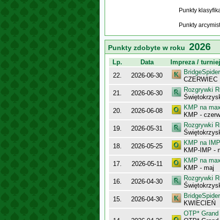
Punkty klasyfi
Punkty arcymis
2026
Punkty zdobyte w roku
Lp.
Data
Impreza / turnie
BridgeSpider
22.
2026-06-30
CZERWIEC
Rozgrywki R
21.
2026-06-30
Świętokrzysk
KMP na maxy
20.
2026-06-08
KMP - czerw
Rozgrywki R
19.
2026-05-31
Świętokrzysk
KMP na IMP 
18.
2026-05-25
KMP-IMP - 
KMP na maxy
17.
2026-05-11
KMP - maj
Rozgrywki R
16.
2026-04-30
Świętokrzysk
BridgeSpider
15.
2026-04-30
KWIECIEŃ
OTP* Grand 