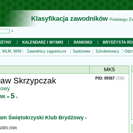
Klasyfikacja zawodników
Polskiego Z
UŻYNY
KALENDARZ I WYNIKI
RANKINGI
BRYDŻYSTA RO
 WLM, WIM
Zawodnicy zagraniczni
Sędziowie
Szkoleniowcy
Odzn
MK5
ław Skrzypczak
PID: 09367
(SW)
jowy
5
WK =
am Świętokrzyski Klub Brydżowy
 WZBS (SW)