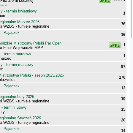
Prix Ziemi Łódzkiej
50% x
iecki
 - termin kwietniowy
1
ień
egionalne Marzec 2026
36
i WZBS - turnieje regionalne
 - Pajączek
16
wódzkie Mistrzostw Polski Par Open
1
ki Finał Wojewódzki MPP
- termin marcowy
1
marzec
 - termin marcowy
97
ec
istrzostwa Polski - sezon 2025/2026
170
tokrzyska
 - Pajączek
12
egionalne Luty 2026
10
i WZBS - turnieje regionalne
- termin lutowy
15
uty
egionalne Styczeń 2026
26
i WZBS - turnieje regionalne
 - Pajączek
14