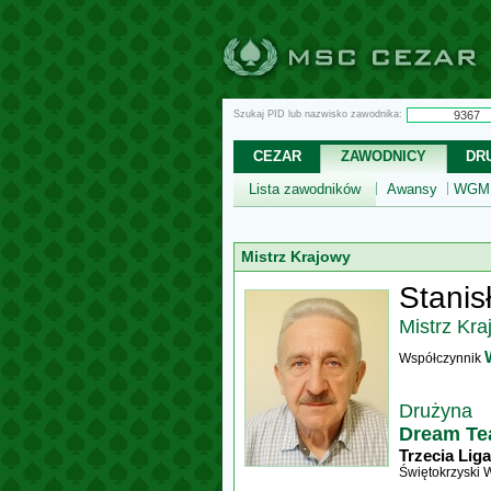
Szukaj PID lub nazwisko zawodnika:
CEZAR
ZAWODNICY
DR
Lista zawodników
Awansy
WGM,
Mistrz Krajowy
Stanis
Mistrz Kra
Współczynnik
Drużyna
Dream Te
Trzecia Liga
Świętokrzyski