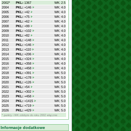
2002*
PKL:
1367
WK: 2.5
2004
PKL:
+146
WK: 4.0
2005
PKL:
+42
WK: 4.0
2006
PKL:
+75
WK: 4.0
2007
PKL:
+62
WK: 4.0
2008
PKL:
+99
WK: 4.0
2009
PKL:
+102
WK: 4.0
2010
PKL:
+82
WK: 4.0
2011
PKL:
+148
WK: 4.0
2012
PKL:
+146
WK: 4.0
2013
PKL:
+110
WK: 4.0
2014
PKL:
+206
WK: 4.0
2015
PKL:
+324
WK: 4.0
2016
PKL:
+358
WK: 4.0
2017
PKL:
+458
WK: 4.0
2018
PKL:
+391
WK: 5.0
2019
PKL:
+178
WK: 5.0
2020
PKL:
+126
WK: 5.0
2021
PKL:
+54
WK: 5.0
2022
PKL:
+302
WK: 5.0
2023
PKL:
+458
WK: 5.0
2024
PKL:
+1415
WK: 5.0
2025
PKL:
+719
WK: 5.0
2026
PKL:
+429
WK: 5.0
* punkty i WK zdobyte do roku 2002 włącznie
Informacje dodatkowe