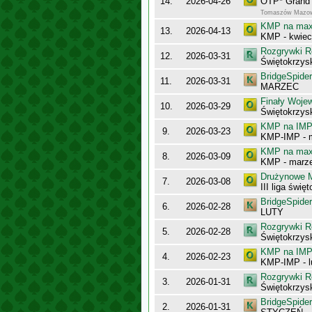
14.
2026-04-26
OTP* Grand 
Tomaszów Mazow
KMP na maxy
13.
2026-04-13
KMP - kwiec
Rozgrywki R
12.
2026-03-31
Świętokrzysk
BridgeSpider
11.
2026-03-31
MARZEC
Finały Woje
10.
2026-03-29
Świętokrzys
KMP na IMP 
9.
2026-03-23
KMP-IMP - 
KMP na maxy
8.
2026-03-09
KMP - marz
Drużynowe M
7.
2026-03-08
III liga świę
BridgeSpider
6.
2026-02-28
LUTY
Rozgrywki R
5.
2026-02-28
Świętokrzysk
KMP na IMP 
4.
2026-02-23
KMP-IMP - l
Rozgrywki R
3.
2026-01-31
Świętokrzysk
BridgeSpider
2.
2026-01-31