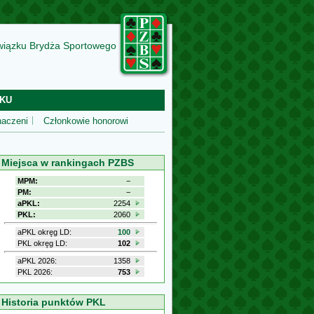
wiązku Brydża Sportowego
KU
aczeni
Członkowie honorowi
Miejsca w rankingach PZBS
MPM:
−
PM:
−
aPKL:
2254
PKL:
2060
aPKL okręg LD:
100
PKL okręg LD:
102
aPKL 2026:
1358
PKL 2026:
753
Historia punktów PKL