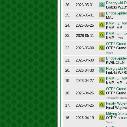
Rozgrywki R
26.
2026-05-31
Łódzki WZB
BridgeSpider
25.
2026-05-31
MAJ
KMP na IMP 
24.
2026-05-25
KMP-IMP - 
KMP na maxy
23.
2026-05-11
KMP - maj
OTP* Grand 
22.
2026-05-09
OTP* Grand 
Ujazd
BridgeSpider
21.
2026-04-30
KWIECIEŃ
Rozgrywki R
20.
2026-04-30
Łódzki WZB
KMP na IMP 
19.
2026-04-27
KMP-IMP - k
OTP* Grand 
18.
2026-04-26
OTP* Grand 
Tomaszów Mazow
Finały Woje
17.
2026-04-25
Finał Wojew
Mityng Siera
16.
2026-04-19
OTP** o puc
Sieradz