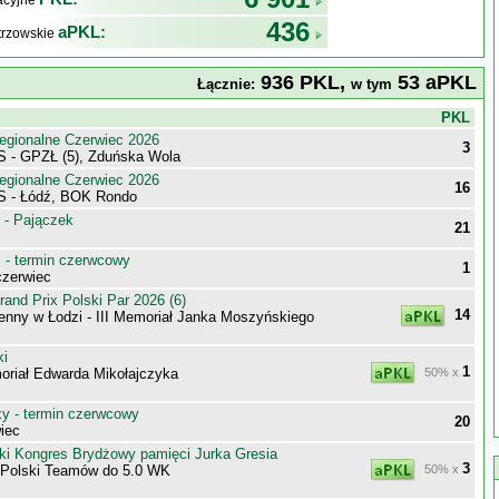
kacyjne
436
aPKL:
trzowskie
936 PKL,
53 aPKL
Łącznie:
w tym
j
PKL
egionalne Czerwiec 2026
3
 - GPZŁ (5), Zduńska Wola
egionalne Czerwiec 2026
16
S - Łódź, BOK Rondo
 - Pajączek
21
- termin czerwcowy
1
zerwiec
nd Prix Polski Par 2026 (6)
14
enny w Łodzi - III Memoriał Janka Moszyńskiego
ki
1
riał Edwarda Mikołajczyka
50% x
 - termin czerwcowy
20
iec
ki Kongres Brydżowy pamięci Jurka Gresia
3
 Polski Teamów do 5.0 WK
50% x