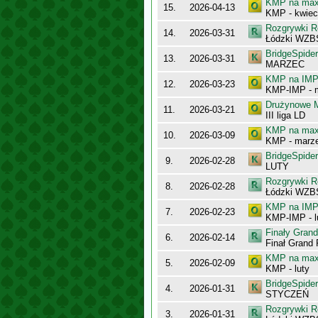
KMP na maxy
15.
2026-04-13
KMP - kwiec
Rozgrywki R
14.
2026-03-31
Łódzki WZB
BridgeSpider
13.
2026-03-31
MARZEC
KMP na IMP 
12.
2026-03-23
KMP-IMP - 
Drużynowe M
11.
2026-03-21
III liga LD
KMP na maxy
10.
2026-03-09
KMP - marz
BridgeSpider
9.
2026-02-28
LUTY
Rozgrywki R
8.
2026-02-28
Łódzki WZB
KMP na IMP 
7.
2026-02-23
KMP-IMP - l
Finały Gran
6.
2026-02-14
Finał Grand 
KMP na maxy
5.
2026-02-09
KMP - luty
BridgeSpider
4.
2026-01-31
STYCZEŃ
Rozgrywki R
3.
2026-01-31