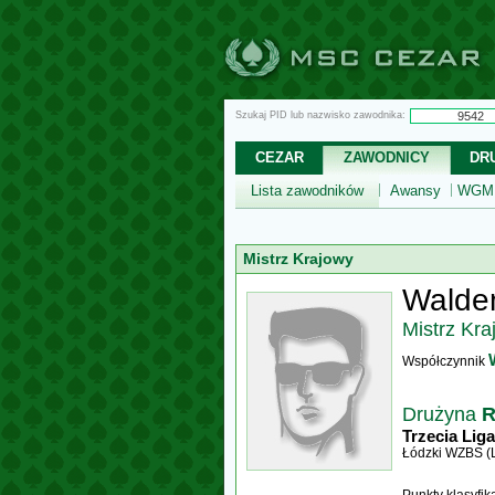
Szukaj PID lub nazwisko zawodnika:
CEZAR
ZAWODNICY
DR
Lista zawodników
Awansy
WGM,
Mistrz Krajowy
Walde
Mistrz Kra
Współczynnik
Drużyna
R
Trzecia Liga
Łódzki WZBS (