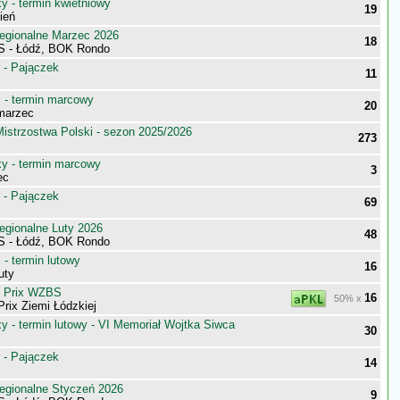
 - termin kwietniowy
19
ień
egionalne Marzec 2026
18
S - Łódź, BOK Rondo
 - Pajączek
11
- termin marcowy
20
marzec
istrzostwa Polski - sezon 2025/2026
273
 - termin marcowy
3
ec
 - Pajączek
69
egionalne Luty 2026
48
S - Łódź, BOK Rondo
- termin lutowy
16
uty
d Prix WZBS
16
50% x
Prix Ziemi Łódzkiej
 - termin lutowy - VI Memoriał Wojtka Siwca
30
 - Pajączek
14
egionalne Styczeń 2026
9