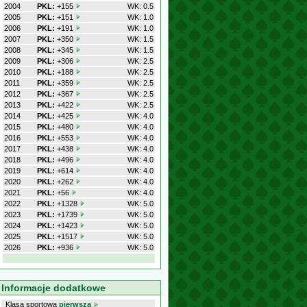
2004
PKL:
+155
WK: 0.5
2005
PKL:
+151
WK: 1.0
2006
PKL:
+191
WK: 1.0
2007
PKL:
+350
WK: 1.5
2008
PKL:
+345
WK: 1.5
2009
PKL:
+306
WK: 2.5
2010
PKL:
+188
WK: 2.5
2011
PKL:
+359
WK: 2.5
2012
PKL:
+367
WK: 2.5
2013
PKL:
+422
WK: 2.5
2014
PKL:
+425
WK: 4.0
2015
PKL:
+480
WK: 4.0
2016
PKL:
+553
WK: 4.0
2017
PKL:
+438
WK: 4.0
2018
PKL:
+496
WK: 4.0
2019
PKL:
+614
WK: 4.0
2020
PKL:
+262
WK: 4.0
2021
PKL:
+56
WK: 4.0
2022
PKL:
+1328
WK: 5.0
2023
PKL:
+1739
WK: 5.0
2024
PKL:
+1423
WK: 5.0
2025
PKL:
+1517
WK: 5.0
2026
PKL:
+936
WK: 5.0
Informacje dodatkowe
Klasa sportowa
pierwsza