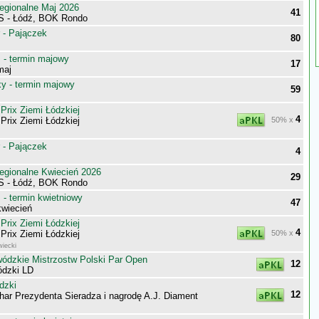
egionalne Maj 2026
41
S - Łódź, BOK Rondo
 - Pajączek
80
- termin majowy
17
maj
 - termin majowy
59
Prix Ziemi Łódzkiej
4
Prix Ziemi Łódzkiej
50% x
 - Pajączek
4
egionalne Kwiecień 2026
29
S - Łódź, BOK Rondo
- termin kwietniowy
47
wiecień
Prix Ziemi Łódzkiej
4
Prix Ziemi Łódzkiej
50% x
iecki
wódzkie Mistrzostw Polski Par Open
12
ódzki LD
dzki
12
har Prezydenta Sieradza i nagrodę A.J. Diament