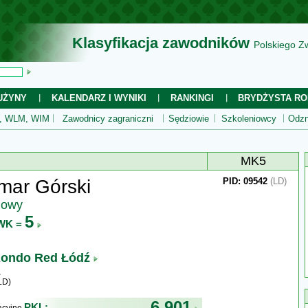
Klasyfikacja zawodników
Polskiego Z
UŻYNY
KALENDARZ I WYNIKI
RANKINGI
BRYDŻYSTA RO
 WLM, WIM
Zawodnicy zagraniczni
Sędziowie
Szkoleniowcy
Odzn
MK5
mar Górski
PID: 09542
(LD)
jowy
5
WK =
ondo Red Łódź
LD)
6 901
PKL: