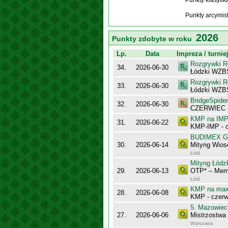
Punkty klasyfi
Punkty arcymis
2026
Punkty zdobyte w roku
Lp.
Data
Impreza / turnie
Rozgrywki R
34.
2026-06-30
Łódzki WZBS
Rozgrywki R
33.
2026-06-30
Łódzki WZB
BridgeSpider
32.
2026-06-30
CZERWIEC
KMP na IMP 
31.
2026-06-22
KMP-IMP - c
BUDIMEX Gra
30.
2026-06-14
Mityng Wios
Łódź
Mityng Łódz
29.
2026-06-13
OTP* – Memo
Łódź
KMP na maxy
28.
2026-06-08
KMP - czerw
5. Mazowiec
27.
2026-06-06
Mistrzostwa
Warszawa