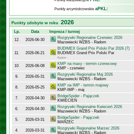
Punkty klasyfikacyjne
aPKL:
Punkty arcymistrzowskie
2026
Punkty zdobyte w roku
Lp.
Data
Impreza / turniej
Rozgrywki Regionalne Czerwiec 2026
12.
2026-06-30
Mazowiecki WZBS - Radom
BUDIMEX Grand Prix Polski Par 2026 (7)
11.
2026-06-21
BUDIMEX Grand Prix Polski Par
Radom
KMP na maxy - termin czerwcowy
10.
2026-06-08
KMP - czerwiec
Rozgrywki Regionalne Maj 2026
9.
2026-05-31
Mazowiecki WZBS - Radom
KMP na IMP - termin majowy
8.
2026-05-25
KMP-IMP - maj
BridgeSpider - Pajączek
7.
2026-04-30
KWIECIEŃ
Rozgrywki Regionalne Kwiecień 2026
6.
2026-04-30
Mazowiecki WZBS - Radom
BridgeSpider - Pajączek
5.
2026-03-31
MARZEC
Rozgrywki Regionalne Marzec 2026
4.
2026-03-31
Mazowiecki WZBS - Radom