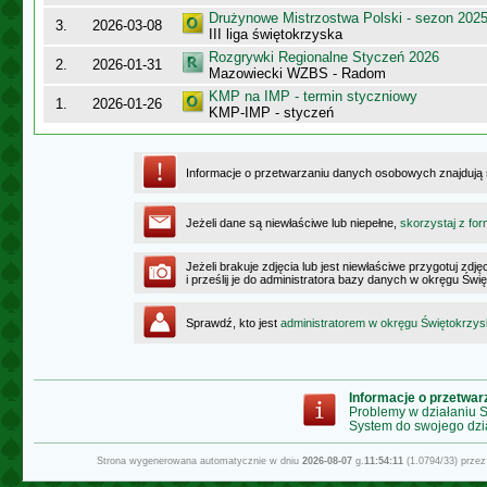
Drużynowe Mistrzostwa Polski - sezon 202
3.
2026-03-08
III liga świętokrzyska
Rozgrywki Regionalne Styczeń 2026
2.
2026-01-31
Mazowiecki WZBS - Radom
KMP na IMP - termin styczniowy
1.
2026-01-26
KMP-IMP - styczeń
Informacje o przetwarzaniu danych osobowych znajdują
Jeżeli dane są niewłaściwe lub niepełne,
skorzystaj z for
Jeżeli brakuje zdjęcia lub jest niewłaściwe przygotuj zd
i prześlij je do administratora bazy danych w okręgu Świ
Sprawdź, kto jest
administratorem w okręgu Świętokrzy
Informacje o przetwa
Problemy w działaniu
System do swojego dzi
Strona wygenerowana automatycznie w dniu
2026-08-07
g.
11:54:11
(1.0794/33) prze