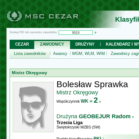
Klasyf
Szukaj PID lub nazwisko zawodnika:
CEZAR
ZAWODNICY
DRUŻYNY
KALENDARZ I WY
Lista zawodników
Awansy
WGM, WLM, WIM
Zawodnicy zagr
Mistrz Okręgowy
Bolesław Sprawka
Mistrz Okręgowy
2
WK =
Współczynnik
Drużyna
GEOBEJUR Radom
Trzecia Liga
Świętokrzyski WZBS (SW)
PKL: