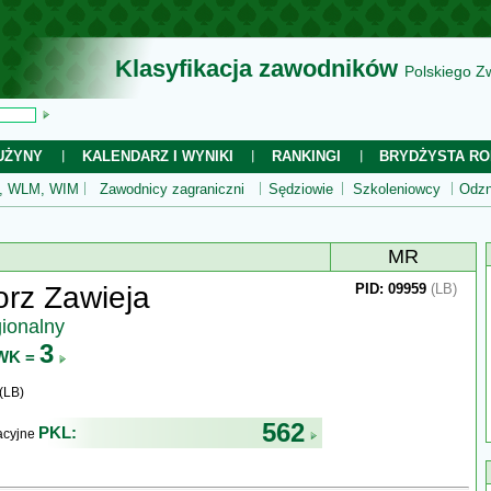
Klasyfikacja zawodników
Polskiego Z
UŻYNY
KALENDARZ I WYNIKI
RANKINGI
BRYDŻYSTA RO
 WLM, WIM
Zawodnicy zagraniczni
Sędziowie
Szkoleniowcy
Odzn
MR
rz Zawieja
PID: 09959
(LB)
gionalny
3
WK =
(LB)
562
PKL:
kacyjne