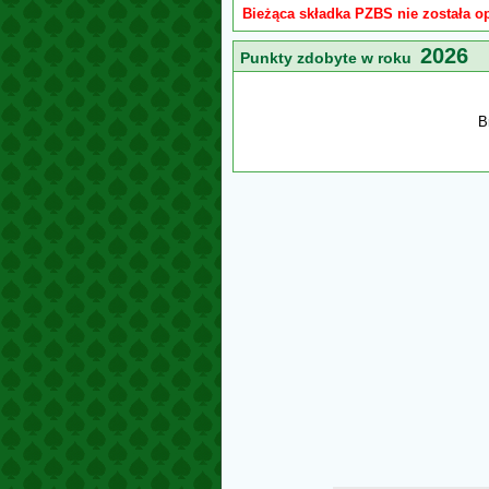
Bieżąca składka PZBS nie została o
2026
Punkty zdobyte w roku
B