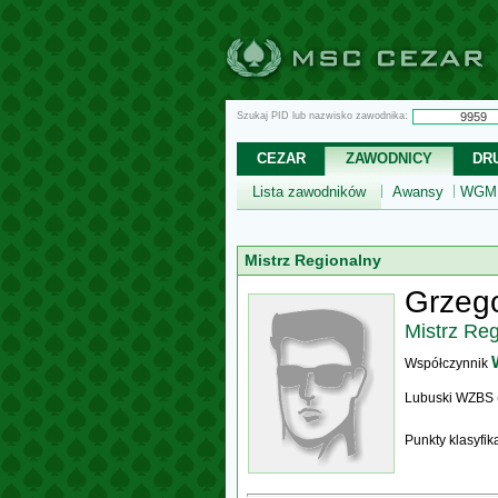
Szukaj PID lub nazwisko zawodnika:
CEZAR
ZAWODNICY
DR
Lista zawodników
Awansy
WGM,
Mistrz Regionalny
Grzego
Mistrz Re
Współczynnik
Lubuski WZBS 
Punkty klasyfi