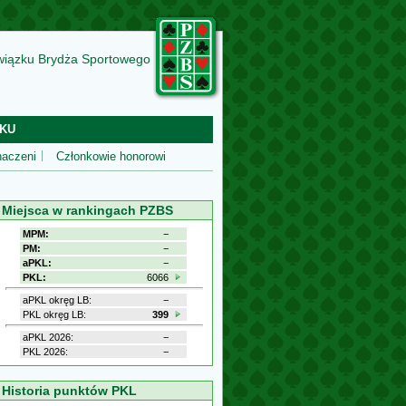
wiązku Brydża Sportowego
KU
aczeni
Członkowie honorowi
Miejsca w rankingach PZBS
MPM:
−
PM:
−
aPKL:
−
PKL:
6066
aPKL okręg LB:
−
PKL okręg LB:
399
aPKL 2026:
−
PKL 2026:
−
Historia punktów PKL