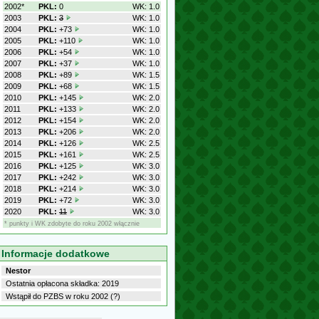
2002*
PKL:
0
WK: 1.0
2003
PKL:
3
WK: 1.0
2004
PKL:
+73
WK: 1.0
2005
PKL:
+110
WK: 1.0
2006
PKL:
+54
WK: 1.0
2007
PKL:
+37
WK: 1.0
2008
PKL:
+89
WK: 1.5
2009
PKL:
+68
WK: 1.5
2010
PKL:
+145
WK: 2.0
2011
PKL:
+133
WK: 2.0
2012
PKL:
+154
WK: 2.0
2013
PKL:
+206
WK: 2.0
2014
PKL:
+126
WK: 2.5
2015
PKL:
+161
WK: 2.5
2016
PKL:
+125
WK: 3.0
2017
PKL:
+242
WK: 3.0
2018
PKL:
+214
WK: 3.0
2019
PKL:
+72
WK: 3.0
2020
PKL:
11
WK: 3.0
* punkty i WK zdobyte do roku 2002 włącznie
Informacje dodatkowe
Nestor
Ostatnia opłacona składka: 2019
Wstąpił do PZBS w roku 2002 (?)