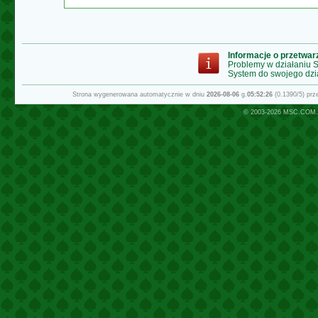
Informacje o przetwa
Problemy w działaniu
System do swojego dzi
Strona wygenerowana automatycznie w dniu
2026-08-06
g.
05:52:26
(0.1390/5) pr
© 2003-2026
MSC.COM.