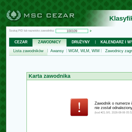
Klasyf
Szukaj PID lub nazwisko zawodnika:
CEZAR
ZAWODNICY
DRUŻYNY
KALENDARZ I WY
Lista zawodników
Awansy
WGM, WLM, WIM
Zawodnicy zagr
Karta zawodnika
Zawodnik o numerze 
nie został odnalezio
(kod #21.0/0, 2026-08-06 05:52