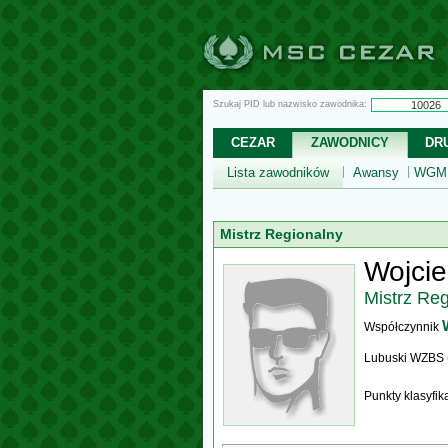
Szukaj PID lub nazwisko zawodnika:
CEZAR
ZAWODNICY
DR
Lista zawodników
Awansy
WGM,
Mistrz Regionalny
Wojci
Mistrz Re
Współczynnik
Lubuski WZBS 
Punkty klasyfi