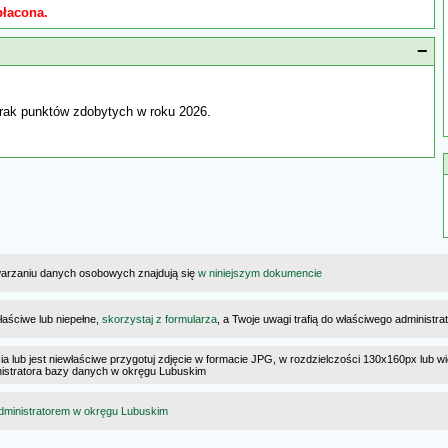
płacona.
−
rak punktów zdobytych w roku 2026.
warzaniu danych osobowych znajdują się
w niniejszym dokumencie
łaściwe lub niepełne,
skorzystaj z formularza
, a Twoje uwagi trafią do właściwego administr
cia lub jest niewłaściwe przygotuj zdjęcie w formacie JPG, w rozdzielczości 130x160px lub wi
ministratora bazy danych w okręgu Lubuskim
dministratorem w okręgu Lubuskim