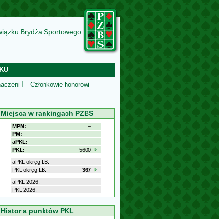
wiązku Brydża Sportowego
KU
aczeni
Członkowie honorowi
Miejsca w rankingach PZBS
MPM:
−
PM:
−
aPKL:
−
PKL:
5600
aPKL okręg LB:
−
PKL okręg LB:
367
aPKL 2026:
−
PKL 2026:
−
Historia punktów PKL