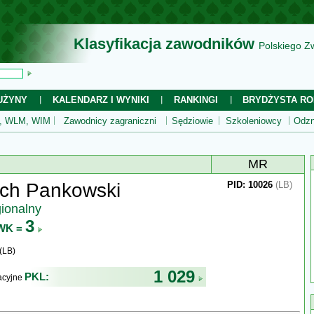
Klasyfikacja zawodników
Polskiego Z
UŻYNY
KALENDARZ I WYNIKI
RANKINGI
BRYDŻYSTA RO
 WLM, WIM
Zawodnicy zagraniczni
Sędziowie
Szkoleniowcy
Odzn
MR
ech Pankowski
PID: 10026
(LB)
gionalny
3
WK =
(LB)
1 029
PKL:
kacyjne