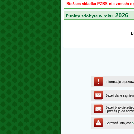
Bieżąca składka PZBS nie została o
2026
Punkty zdobyte w roku
B
Informacje o przet
Jeżeli dane są niew
Jeżeli brakuje zdję
i prześlij je do ad
Sprawdź, kto jest
a