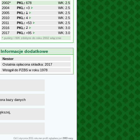
2002*
PKL:
678
WK: 2.5
2004
PKL:
+3
WK: 2.5
2005
PKL:
1
WK: 2.5
2010
PKL:
4
WK: 2.5
2011
PKL:
+53
WK: 2.5
2016
PKL:
7
WK: 3.0
2017
PKL:
+95
WK: 3.0
* punkty i WK zdobyte do roku 2002 włącznie
Informacje dodatkowe
Nestor
Ostatnia opłacona składka: 2017
Wstąpił do PZBS w roku 1978
atora bazy danych
ększej,
Od 1 stycznia 2011 roku ten profil oglądano już
2983 razy
.