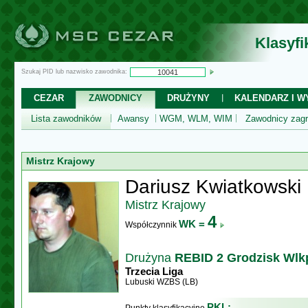
Klasyf
Szukaj PID lub nazwisko zawodnika:
CEZAR
ZAWODNICY
DRUŻYNY
KALENDARZ I WY
Lista zawodników
Awansy
WGM, WLM, WIM
Zawodnicy zagr
Mistrz Krajowy
Dariusz Kwiatkowski
Mistrz Krajowy
4
WK =
Współczynnik
Drużyna
REBID 2 Grodzisk Wlk
Trzecia Liga
Lubuski WZBS (LB)
PKL: