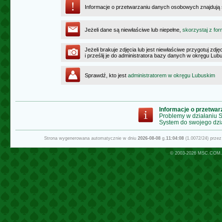
Informacje o przetwarzaniu danych osobowych znajdują
Jeżeli dane są niewłaściwe lub niepełne,
skorzystaj z for
Jeżeli brakuje zdjęcia lub jest niewłaściwe przygotuj zd
i prześlij je do administratora bazy danych w okręgu Lub
Sprawdź, kto jest
administratorem w okręgu Lubuskim
Informacje o przetwa
Problemy w działaniu
System do swojego dzi
Strona wygenerowana automatycznie w dniu
2026-08-08
g.
11:04:08
(1.0072/24) prze
© 2003-2026
MSC.COM.