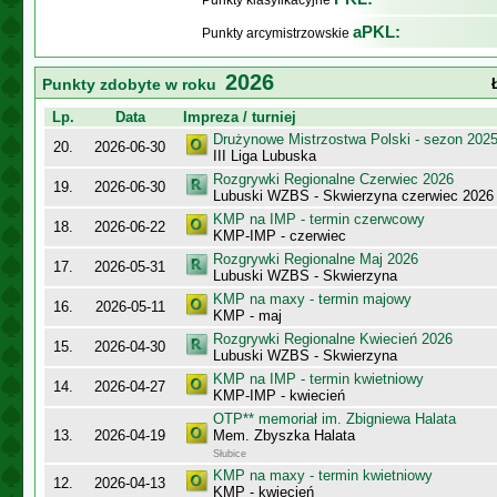
Punkty klasyfikacyjne
aPKL:
Punkty arcymistrzowskie
2026
Punkty zdobyte w roku
Lp.
Data
Impreza / turniej
Drużynowe Mistrzostwa Polski - sezon 202
20.
2026-06-30
III Liga Lubuska
Rozgrywki Regionalne Czerwiec 2026
19.
2026-06-30
Lubuski WZBS - Skwierzyna czerwiec 2026
KMP na IMP - termin czerwcowy
18.
2026-06-22
KMP-IMP - czerwiec
Rozgrywki Regionalne Maj 2026
17.
2026-05-31
Lubuski WZBS - Skwierzyna
KMP na maxy - termin majowy
16.
2026-05-11
KMP - maj
Rozgrywki Regionalne Kwiecień 2026
15.
2026-04-30
Lubuski WZBS - Skwierzyna
KMP na IMP - termin kwietniowy
14.
2026-04-27
KMP-IMP - kwiecień
OTP** memoriał im. Zbigniewa Halata
13.
2026-04-19
Mem. Zbyszka Halata
Słubice
KMP na maxy - termin kwietniowy
12.
2026-04-13
KMP - kwiecień