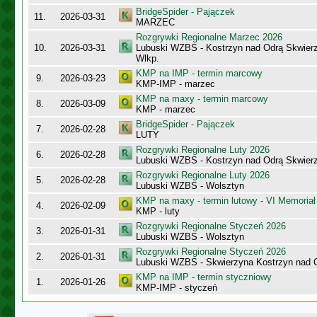
BridgeSpider - Pajączek
11.
2026-03-31
MARZEC
Rozgrywki Regionalne Marzec 2026
10.
2026-03-31
Lubuski WZBS - Kostrzyn nad Odrą Skwier
Wlkp.
KMP na IMP - termin marcowy
9.
2026-03-23
KMP-IMP - marzec
KMP na maxy - termin marcowy
8.
2026-03-09
KMP - marzec
BridgeSpider - Pajączek
7.
2026-02-28
LUTY
Rozgrywki Regionalne Luty 2026
6.
2026-02-28
Lubuski WZBS - Kostrzyn nad Odrą Skwier
Rozgrywki Regionalne Luty 2026
5.
2026-02-28
Lubuski WZBS - Wolsztyn
KMP na maxy - termin lutowy - VI Memoriał
4.
2026-02-09
KMP - luty
Rozgrywki Regionalne Styczeń 2026
3.
2026-01-31
Lubuski WZBS - Wolsztyn
Rozgrywki Regionalne Styczeń 2026
2.
2026-01-31
Lubuski WZBS - Skwierzyna Kostrzyn nad 
KMP na IMP - termin styczniowy
1.
2026-01-26
KMP-IMP - styczeń