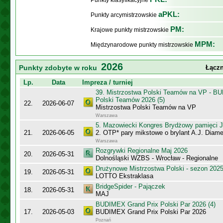
Punkty klasyfikacyjne
aPKL:
Punkty arcymistrzowskie
PM:
Krajowe punkty mistrzowskie
MPM:
Międzynarodowe punkty mistrzowskie
2026
Punkty zdobyte w roku
Łączn
Lp.
Data
Impreza / turniej
39. Mistrzostwa Polski Teamów na VP - B
Polski Teamów 2026 (5)
22.
2026-06-07
Mistrzostwa Polski Teamów na VP
Warszawa
5. Mazowiecki Kongres Brydżowy pamięci J
21.
2026-06-05
2. OTP* pary mikstowe o brylant A.J. Diame
Warszawa
Rozgrywki Regionalne Maj 2026
20.
2026-05-31
Dolnośląski WZBS - Wrocław - Regionalne
Drużynowe Mistrzostwa Polski - sezon 202
19.
2026-05-31
LOTTO Ekstraklasa
BridgeSpider - Pajączek
18.
2026-05-31
MAJ
BUDIMEX Grand Prix Polski Par 2026 (4)
17.
2026-05-03
BUDIMEX Grand Prix Polski Par 2026
Poznań