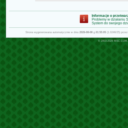
Informacje o przetwa
Problemy w działaniu
System do swojego dzi
Strona wygenerowana automatycznie w dniu
2026-08-08
g.
01:55:05
(1.0246/25) prze
© 2003-2026
MSC.COM.