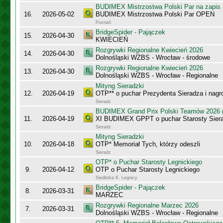
BUDIMEX Mistrzostwa Polski Par na zapi
16.
2026-05-02
BUDIMEX Mistrzostwa Polski Par OPEN
Poznań
BridgeSpider - Pajączek
15.
2026-04-30
KWIECIEŃ
Rozgrywki Regionalne Kwiecień 2026
14.
2026-04-30
Dolnośląski WZBS - Wrocław - środowe
Rozgrywki Regionalne Kwiecień 2026
13.
2026-04-30
Dolnośląski WZBS - Wrocław - Regionalne
Mityng Sieradzki
12.
2026-04-19
OTP** o puchar Prezydenta Sieradza i nagr
Sieradz
BUDIMEX Grand Prix Polski Teamów 2026 (
11.
2026-04-19
XI BUDIMEX GPPT o puchar Starosty Sier
Sieradz
Mityng Sieradzki
10.
2026-04-18
OTP* Memoriał Tych, którzy odeszli
Sieradz
OTP* o Puchar Starosty Legnickiego
9.
2026-04-12
OTP o Puchar Starosty Legnickiego
Siedliska K. Legnicy
BridgeSpider - Pajączek
8.
2026-03-31
MARZEC
Rozgrywki Regionalne Marzec 2026
7.
2026-03-31
Dolnośląski WZBS - Wrocław - Regionalne