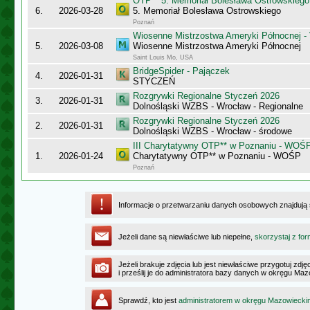
OTP** 5. Memoriał Bolesława Ostrowskiego
6.
2026-03-28
5. Memoriał Bolesława Ostrowskiego
Poznań
Wiosenne Mistrzostwa Ameryki Północnej - 
5.
2026-03-08
Wiosenne Mistrzostwa Ameryki Północnej
Saint Louis Mo, USA
BridgeSpider - Pajączek
4.
2026-01-31
STYCZEŃ
Rozgrywki Regionalne Styczeń 2026
3.
2026-01-31
Dolnośląski WZBS - Wrocław - Regionalne
Rozgrywki Regionalne Styczeń 2026
2.
2026-01-31
Dolnośląski WZBS - Wrocław - środowe
III Charytatywny OTP** w Poznaniu - WOŚ
1.
2026-01-24
Charytatywny OTP** w Poznaniu - WOŚP
Poznań
Informacje o przetwarzaniu danych osobowych znajdują
Jeżeli dane są niewłaściwe lub niepełne,
skorzystaj z for
Jeżeli brakuje zdjęcia lub jest niewłaściwe przygotuj zd
i prześlij je do administratora bazy danych w okręgu Ma
Sprawdź, kto jest
administratorem w okręgu Mazowiecki