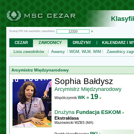
Klasyf
Szukaj PID lub nazwisko zawodnika:
CEZAR
ZAWODNICY
DRUŻYNY
KALENDARZ I WY
Lista zawodników
Awansy
WGM, WLM, WIM
Zawodnicy zagr
Arcymistrz Międzynarodowy
Sophia Bałdysz
Arcymistrz Międzynarodowy
19
WK =
Współczynnik
Drużyna
Fundacja ESKOM
Ekstraklasa
Mazowiecki WZBS (MA)
PKL: