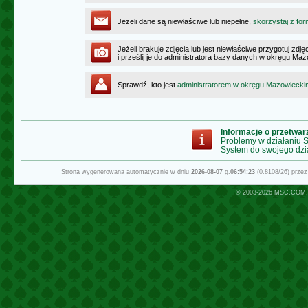
Jeżeli dane są niewłaściwe lub niepełne,
skorzystaj z for
Jeżeli brakuje zdjęcia lub jest niewłaściwe przygotuj zd
i prześlij je do administratora bazy danych w okręgu Ma
Sprawdź, kto jest
administratorem w okręgu Mazowiecki
Informacje o przetwa
Problemy w działaniu
System do swojego dzi
Strona wygenerowana automatycznie w dniu
2026-08-07
g.
06:54:23
(0.8108/26) prze
© 2003-2026
MSC.COM.