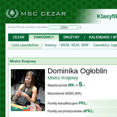
Klasyf
Szukaj PID lub nazwisko zawodnika:
CEZAR
ZAWODNICY
DRUŻYNY
KALENDARZ I WY
Lista zawodników
Awansy
WGM, WLM, WIM
Zawodnicy zagr
Mistrz Krajowy
Dominika Ogłoblin
Mistrz Krajowy
5
WK =
Współczynnik
Mazowiecki WZBS (MA)
PKL:
Punkty klasyfikacyjne
aPKL:
Punkty arcymistrzowskie