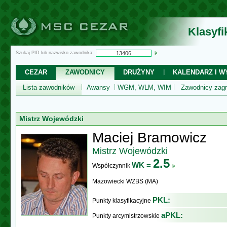
Klasyf
Szukaj PID lub nazwisko zawodnika:
CEZAR
ZAWODNICY
DRUŻYNY
KALENDARZ I WY
Lista zawodników
Awansy
WGM, WLM, WIM
Zawodnicy zagr
Mistrz Wojewódzki
Maciej Bramowicz
Mistrz Wojewódzki
2.5
WK =
Współczynnik
Mazowiecki WZBS (MA)
PKL:
Punkty klasyfikacyjne
aPKL:
Punkty arcymistrzowskie