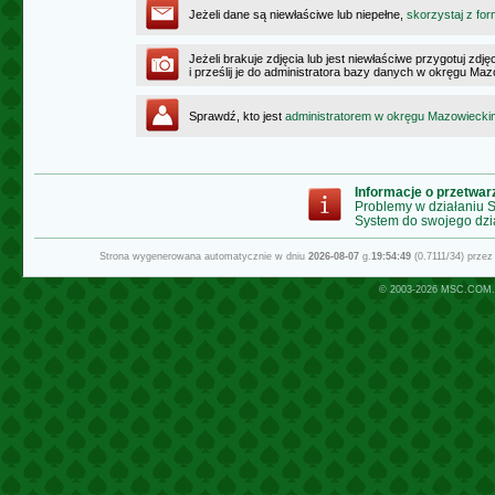
Jeżeli dane są niewłaściwe lub niepełne,
skorzystaj z for
Jeżeli brakuje zdjęcia lub jest niewłaściwe przygotuj zd
i prześlij je do administratora bazy danych w okręgu Ma
Sprawdź, kto jest
administratorem w okręgu Mazowiecki
Informacje o przetwa
Problemy w działaniu
System do swojego dzi
Strona wygenerowana automatycznie w dniu
2026-08-07
g.
19:54:49
(0.7111/34) prze
© 2003-2026
MSC.COM.