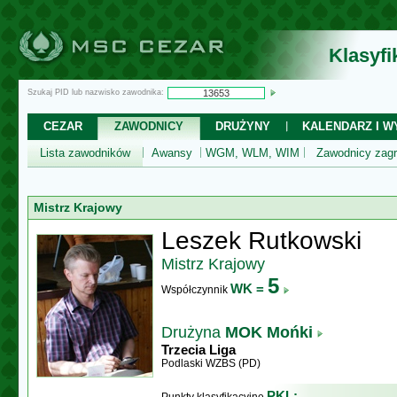
Klasyf
Szukaj PID lub nazwisko zawodnika:
CEZAR
ZAWODNICY
DRUŻYNY
KALENDARZ I WY
Lista zawodników
Awansy
WGM, WLM, WIM
Zawodnicy zagr
Mistrz Krajowy
Leszek Rutkowski
Mistrz Krajowy
5
WK =
Współczynnik
Drużyna
MOK Mońki
Trzecia Liga
Podlaski WZBS (PD)
PKL: