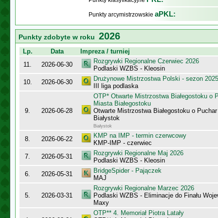
Punkty klasyfikacyjne
aPKL:
Punkty arcymistrzowskie
2026
Punkty zdobyte w roku
Lp.
Data
Impreza / turniej
Rozgrywki Regionalne Czerwiec 2026
11.
2026-06-30
Podlaski WZBS - Kleosin
Drużynowe Mistrzostwa Polski - sezon 202
10.
2026-06-30
III liga podlaska
OTP* Otwarte Mistrzostwa Białegostoku o 
Miasta Białegostoku
9.
2026-06-28
Otwarte Mistrzostwa Białegostoku o Puchar
Białystok
Białystok
KMP na IMP - termin czerwcowy
8.
2026-06-22
KMP-IMP - czerwiec
Rozgrywki Regionalne Maj 2026
7.
2026-05-31
Podlaski WZBS - Kleosin
BridgeSpider - Pajączek
6.
2026-05-31
MAJ
Rozgrywki Regionalne Marzec 2026
5.
2026-03-31
Podlaski WZBS - Eliminacje do Finału Wo
Maxy
OTP** 4. Memoriał Piotra Latały