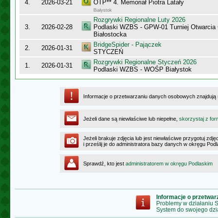
4.
2026-03-21
OTP** 4. Memoriał Piotra Latały
Białystok
Rozgrywki Regionalne Luty 2026
3.
2026-02-28
Podlaski WZBS - GPW-01 Turniej Otwarcia
Białostocka
BridgeSpider - Pajączek
2.
2026-01-31
STYCZEŃ
Rozgrywki Regionalne Styczeń 2026
1.
2026-01-31
Podlaski WZBS - WOŚP Białystok
Informacje o przetwarzaniu danych osobowych znajdują
Jeżeli dane są niewłaściwe lub niepełne,
skorzystaj z for
Jeżeli brakuje zdjęcia lub jest niewłaściwe przygotuj zd
i prześlij je do administratora bazy danych w okręgu Pod
Sprawdź, kto jest
administratorem w okręgu Podlaskim
Informacje o przetwa
Problemy w działaniu
System do swojego dzi