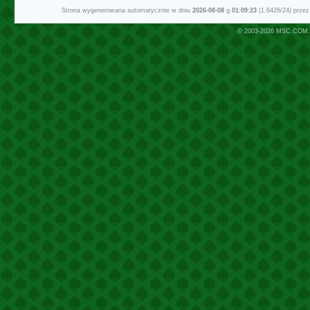
Strona wygenerowana automatycznie w dniu
2026-08-08
g.
01:09:23
(1.6426/24) prze
© 2003-2026
MSC.COM.