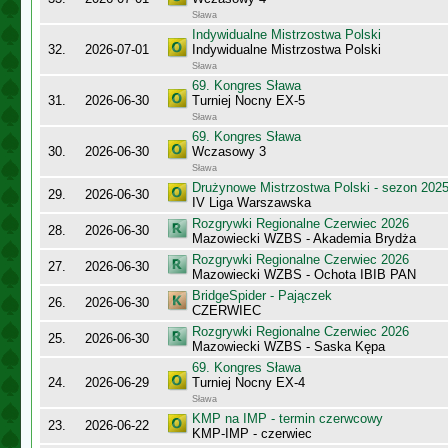
Sława
Indywidualne Mistrzostwa Polski
32.
2026-07-01
Indywidualne Mistrzostwa Polski
Sława
69. Kongres Sława
31.
2026-06-30
Turniej Nocny EX-5
Sława
69. Kongres Sława
30.
2026-06-30
Wczasowy 3
Sława
Drużynowe Mistrzostwa Polski - sezon 202
29.
2026-06-30
IV Liga Warszawska
Rozgrywki Regionalne Czerwiec 2026
28.
2026-06-30
Mazowiecki WZBS - Akademia Brydża
Rozgrywki Regionalne Czerwiec 2026
27.
2026-06-30
Mazowiecki WZBS - Ochota IBIB PAN
BridgeSpider - Pajączek
26.
2026-06-30
CZERWIEC
Rozgrywki Regionalne Czerwiec 2026
25.
2026-06-30
Mazowiecki WZBS - Saska Kępa
69. Kongres Sława
24.
2026-06-29
Turniej Nocny EX-4
Sława
KMP na IMP - termin czerwcowy
23.
2026-06-22
KMP-IMP - czerwiec