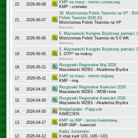
KMP na maxy - termin czerwcowy
22.
2026-06-08
KMP - czerwiec
39. Mistrzostwa Polski Teamów na VP - B
Polski Teamów 2026 (5)
21.
2026-06-07
Mistrzostwa Polski Teamów na VP
Warszawa
5. Mazowiecki Kongres Brydżowy pamięci J
20.
2026-06-06
Mistrzostwa Polski Teamów do 5.0 WK
Warszawa
5. Mazowiecki Kongres Brydżowy pamięci J
19.
2026-06-05
1. OTP* na maksy
Warszawa
Rozgrywki Regionalne Maj 2026
18.
2026-05-31
Mazowiecki WZBS - Akademia Brydża
KMP na maxy - termin majowy
17.
2026-05-11
KMP - maj
Rozgrywki Regionalne Kwiecień 2026
16.
2026-04-30
Mazowiecki WZBS - WOB+inne
Rozgrywki Regionalne Kwiecień 2026
15.
2026-04-30
Mazowiecki WZBS - Akademia Brydża
BridgeSpider - Pajączek
14.
2026-04-30
KWIECIEŃ
KMP na IMP - termin kwietniowy
13.
2026-04-27
KMP-IMP - kwiecień
Kadry Juniorskie
12.
2026-04-12
II etap kadr U31, U26 i U21