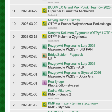
Warszawa
BUDIMEX Grand Prix Polski Teamów 2026 (
11.
2026-03-29
O puchar Burmistrza Michałowa
Białystok
Mityng Duch Puszczy
10.
2026-03-29
OTP** o Puchar Województwa Podlaskiego
Białystok
Kongres Kolumna Zygmunta (OTPy* i OTP*
9.
2026-03-15
OTP** Kolumna Zygmunta
Warszawa
Rozgrywki Regionalne Luty 2026
8.
2026-02-28
Mazowiecki WZBS - IBIB PAN
BridgeSpider - Pajączek
7.
2026-02-28
LUTY
Rozgrywki Regionalne Luty 2026
6.
2026-02-28
Mazowiecki WZBS - ALK
Rozgrywki Regionalne Styczeń 2026
5.
2026-01-31
Mazowiecki WZBS - Dobra Gra
RealBridge
4.
2026-01-31
Klub Źródło - styczeń
Kadra Mikstowa
3.
2026-01-30
KMixt - Grupa 2
Warszawa
KMP na maxy - termin styczniowy
2.
2026-01-12
KMP - styczeń