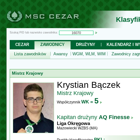
Klasyf
Szukaj PID lub nazwisko zawodnika:
CEZAR
ZAWODNICY
DRUŻYNY
KALENDARZ I WY
Lista zawodników
Awansy
WGM, WLM, WIM
Zawodnicy zagr
Mistrz Krajowy
Krystian Bączek
Mistrz Krajowy
5
WK =
Współczynnik
Kapitan drużyny
AQ Finesse
Liga Okręgowa
Mazowiecki WZBS (MA)
PKL: