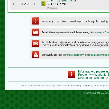
OTP** Czterech Króli
1.
2026-01-06
OTP** 4 Króli
Warszawa
Informacje o przetwarzaniu danych osobowych znajdują
Jeżeli dane są niewłaściwe lub niepełne,
skorzystaj z for
Jeżeli brakuje zdjęcia lub jest niewłaściwe przygotuj zd
i prześlij je do administratora bazy danych w okręgu Ma
Sprawdź, kto jest
administratorem w okręgu Mazowiecki
Informacje o przetwa
Problemy w działaniu
System do swojego dzi
Strona wygenerowana automatycznie w dniu
2026-08-09
g.
10:53:34
(1.0126/30) prze
© 2003-2026
MSC.COM.