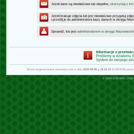
Jeżeli dane są niewłaściwe lub niepełne,
skorzystaj z for
Jeżeli brakuje zdjęcia lub jest niewłaściwe przygotuj zd
i prześlij je do administratora bazy danych w okręgu Ma
Sprawdź, kto jest
administratorem w okręgu Mazowiecki
Informacje o przetwa
Problemy w działaniu
System do swojego dzi
Strona wygenerowana automatycznie w dniu
2026-08-06
g.
18:24:15
(0.9023/28) prze
© 2003-2026
MSC.COM.