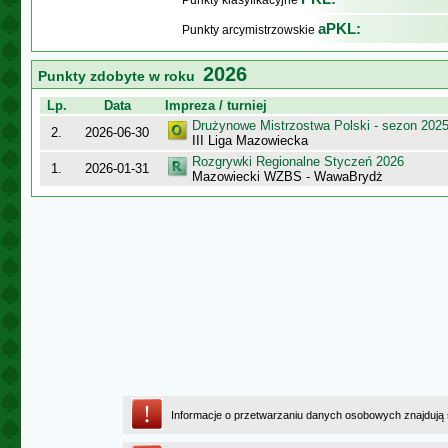
Punkty klasyfikacyjne
aPKL:
Punkty arcymistrzowskie
2026
Punkty zdobyte w roku
Lp.
Data
Impreza / turniej
Drużynowe Mistrzostwa Polski - sezon 202
2.
2026-06-30
III Liga Mazowiecka
Rozgrywki Regionalne Styczeń 2026
1.
2026-01-31
Mazowiecki WZBS - WawaBrydż
Informacje o przetwarzaniu danych osobowych znajdują