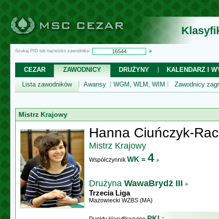
Klasyf
Szukaj PID lub nazwisko zawodnika:
CEZAR
ZAWODNICY
DRUŻYNY
KALENDARZ I WY
Lista zawodników
Awansy
WGM, WLM, WIM
Zawodnicy zagr
Mistrz Krajowy
Hanna Ciuńczyk-Ra
Mistrz Krajowy
4
WK =
Współczynnik
Drużyna
WawaBrydż III
Trzecia Liga
Mazowiecki WZBS (MA)
PKL: