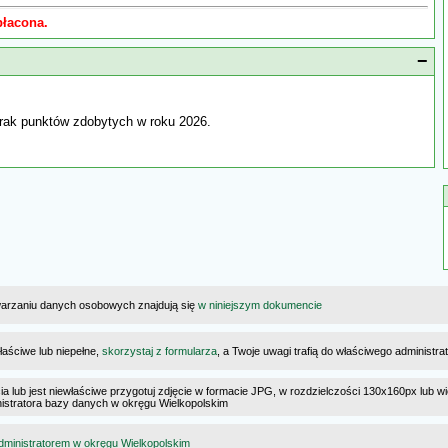
płacona.
−
rak punktów zdobytych w roku 2026.
warzaniu danych osobowych znajdują się
w niniejszym dokumencie
łaściwe lub niepełne,
skorzystaj z formularza
, a Twoje uwagi trafią do właściwego administr
cia lub jest niewłaściwe przygotuj zdjęcie w formacie JPG, w rozdzielczości 130x160px lub wi
ministratora bazy danych w okręgu Wielkopolskim
dministratorem w okręgu Wielkopolskim