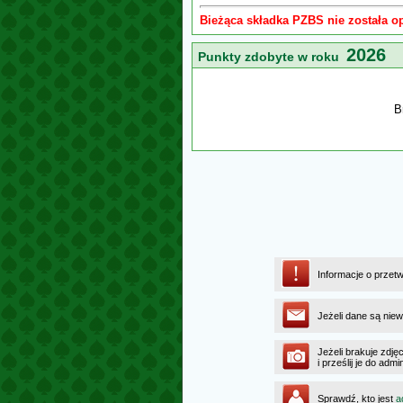
Bieżąca składka PZBS nie została o
2026
Punkty zdobyte w roku
B
Informacje o przet
Jeżeli dane są niew
Jeżeli brakuje zdję
i prześlij je do ad
Sprawdź, kto jest
a