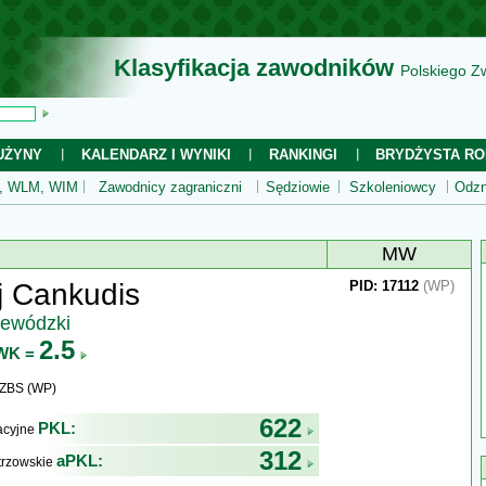
Klasyfikacja zawodników
Polskiego Z
UŻYNY
KALENDARZ I WYNIKI
RANKINGI
BRYDŻYSTA RO
 WLM, WIM
Zawodnicy zagraniczni
Sędziowie
Szkoleniowcy
Odzn
MW
j Cankudis
PID: 17112
(WP)
jewódzki
2.5
WK =
WZBS (WP)
622
PKL:
kacyjne
312
aPKL:
trzowskie