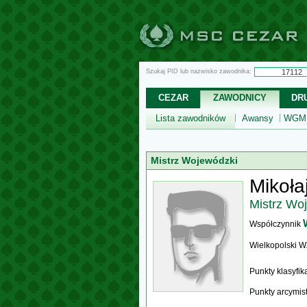
Szukaj PID lub nazwisko zawodnika:
CEZAR
ZAWODNICY
DR
Lista zawodników
Awansy
WGM,
Mistrz Wojewódzki
Mikoła
Mistrz Wo
Współczynnik
Wielkopolski 
Punkty klasyfi
Punkty arcymis