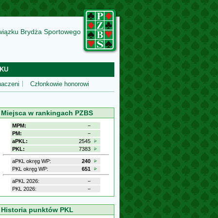
wiązku Brydża Sportowego
KU
aczeni
Członkowie honorowi
Miejsca w rankingach PZBS
MPM:
−
PM:
−
aPKL:
2545
PKL:
7383
aPKL okręg WP:
240
PKL okręg WP:
651
aPKL 2026:
−
PKL 2026:
−
Historia punktów PKL