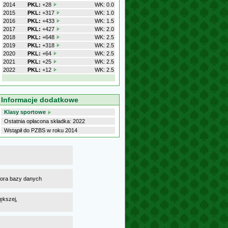
2014
PKL:
+28
WK: 0.0
2015
PKL:
+317
WK: 1.0
2016
PKL:
+433
WK: 1.5
2017
PKL:
+427
WK: 2.0
2018
PKL:
+648
WK: 2.5
2019
PKL:
+318
WK: 2.5
2020
PKL:
+64
WK: 2.5
2021
PKL:
+25
WK: 2.5
2022
PKL:
+12
WK: 2.5
Informacje dodatkowe
Klasy sportowe
Ostatnia opłacona składka: 2022
Wstąpił do PZBS w roku 2014
atora bazy danych
ększej,