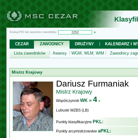
Klasyf
Szukaj PID lub nazwisko zawodnika:
CEZAR
ZAWODNICY
DRUŻYNY
KALENDARZ I WY
Lista zawodników
Awansy
WGM, WLM, WIM
Zawodnicy zagr
Mistrz Krajowy
Dariusz Furmaniak
Mistrz Krajowy
4
WK =
Współczynnik
Lubuski WZBS (LB)
PKL:
Punkty klasyfikacyjne
aPKL:
Punkty arcymistrzowskie