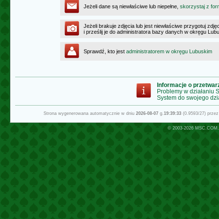
Jeżeli dane są niewłaściwe lub niepełne,
skorzystaj z for
Jeżeli brakuje zdjęcia lub jest niewłaściwe przygotuj zd
i prześlij je do administratora bazy danych w okręgu Lub
Sprawdź, kto jest
administratorem w okręgu Lubuskim
Informacje o przetwa
Problemy w działaniu
System do swojego dzi
Strona wygenerowana automatycznie w dniu
2026-08-07
g.
19:39:33
(0.9593/27) prze
© 2003-2026
MSC.COM.