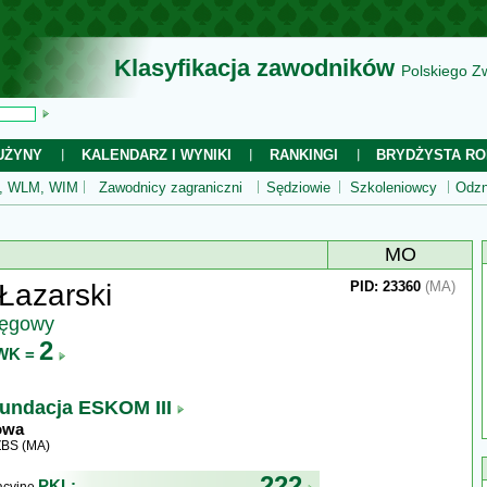
Klasyfikacja zawodników
Polskiego Z
UŻYNY
KALENDARZ I WYNIKI
RANKINGI
BRYDŻYSTA RO
 WLM, WIM
Zawodnicy zagraniczni
Sędziowie
Szkoleniowcy
Odzn
MO
Łazarski
PID: 23360
(MA)
ręgowy
2
WK =
undacja ESKOM III
owa
ZBS (MA)
222
PKL: