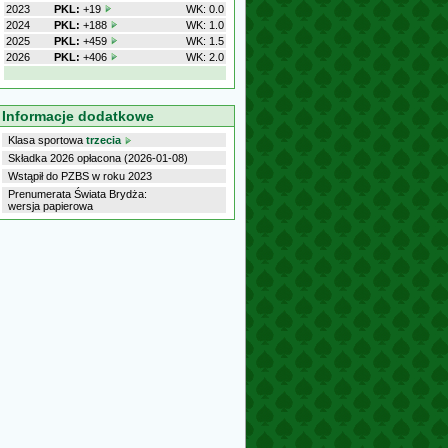
2023
PKL:
+19
WK: 0.0
2024
PKL:
+188
WK: 1.0
2025
PKL:
+459
WK: 1.5
2026
PKL:
+406
WK: 2.0
Informacje dodatkowe
Klasa sportowa
trzecia
Składka 2026 opłacona (2026-01-08)
Wstąpił do PZBS w roku 2023
Prenumerata Świata Brydża:
wersja papierowa