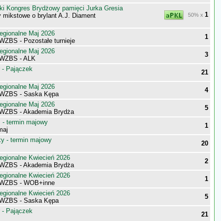
ki Kongres Brydżowy pamięci Jurka Gresia
1
 mikstowe o brylant A.J. Diament
50% x
egionalne Maj 2026
1
WZBS - Pozostałe turnieje
egionalne Maj 2026
3
 WZBS - ALK
 - Pajączek
21
egionalne Maj 2026
4
 WZBS - Saska Kępa
egionalne Maj 2026
5
 WZBS - Akademia Brydża
- termin majowy
1
maj
 - termin majowy
20
egionalne Kwiecień 2026
2
 WZBS - Akademia Brydża
egionalne Kwiecień 2026
1
 WZBS - WOB+inne
egionalne Kwiecień 2026
5
 WZBS - Saska Kępa
 - Pajączek
21