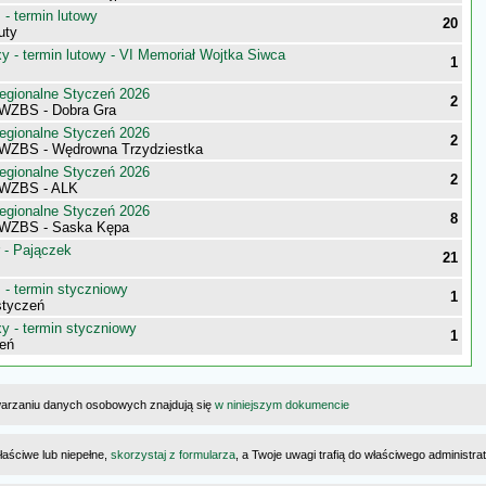
- termin lutowy
20
uty
 - termin lutowy - VI Memoriał Wojtka Siwca
1
egionalne Styczeń 2026
2
WZBS - Dobra Gra
egionalne Styczeń 2026
2
WZBS - Wędrowna Trzydziestka
egionalne Styczeń 2026
2
 WZBS - ALK
egionalne Styczeń 2026
8
 WZBS - Saska Kępa
 - Pajączek
21
- termin styczniowy
1
styczeń
 - termin styczniowy
1
eń
warzaniu danych osobowych znajdują się
w niniejszym dokumencie
łaściwe lub niepełne,
skorzystaj z formularza
, a Twoje uwagi trafią do właściwego administr