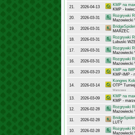
KMP na maxy
21.
2026-04-13
KMP - kwiec
Rozgrywki R
20.
2026-03-31
Mazowiecki
BridgeSpider
19.
2026-03-31
MARZEC
Rozgrywki R
18.
2026-03-31
Lubuski WZ
Rozgrywki R
17.
2026-03-31
Mazowiecki
Rozgrywki R
16.
2026-03-31
Mazowiecki 
KMP na IMP 
15.
2026-03-23
KMP-IMP - 
Kongres Kol
14.
2026-03-14
OTP* Turnie
Warszawa
KMP na maxy
13.
2026-03-09
KMP - marz
Rozgrywki R
12.
2026-02-28
Mazowiecki 
BridgeSpider
11.
2026-02-28
LUTY
Rozgrywki R
10.
2026-02-28
Mazowiecki