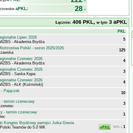
kacyjne
28
aPKL:
trzowskie
406 PKL,
3 aPKL
Łącznie:
w tym
j
PKL
egionalne Lipiec 2026
5
 WZBS - Akademia Brydża
istrzostwa Polski - sezon 2025/2026
125
szawska
egionalne Czerwiec 2026
4
 WZBS - Akademia Brydża
egionalne Czerwiec 2026
3
 WZBS - Saska Kępa
egionalne Czerwiec 2026
4
WZBS - ALK (Koźmiński)
 - Pajączek
10
- termin czerwcowy
3
zerwiec
 - termin czerwcowy
1
iec
ki Kongres Brydżowy pamięci Jurka Gresia
1
 Polski Teamów do 5.0 WK
50% x