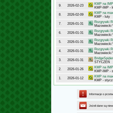
KMP na IMP 
9.
2026-02-23
KMP-IMP - l
KMP na maxy
8.
2026-02-09
KMP - luty
Rozgrywki R
7.
2026-01-31
Mazowiecki 
Rozgrywki R
6.
2026-01-31
Mazowiecki 
Rozgrywki R
5.
2026-01-31
Mazowiecki
Rozgrywki R
4.
2026-01-31
Mazowiecki
BridgeSpider
3.
2026-01-31
STYCZEŃ
KMP na IMP 
2.
2026-01-26
KMP-IMP - 
KMP na maxy
1.
2026-01-12
KMP - stycz
Informacje o przet
Jeżeli dane są niew