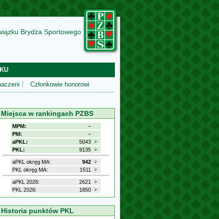
wiązku Brydża Sportowego
KU
aczeni
Członkowie honorowi
Miejsca w rankingach PZBS
MPM:
−
PM:
−
aPKL:
5043
PKL:
9135
aPKL okręg MA:
942
PKL okręg MA:
1511
aPKL 2026:
2621
PKL 2026:
1850
Historia punktów PKL