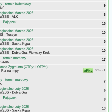
 - termin kwietniowy
9
ień
egionalne Marzec 2026
6
 WZBS - ALK
 - Pajączek
15
egionalne Marzec 2026
10
BS - Tuszyn
egionalne Marzec 2026
5
 WZBS - Saska Kępa
egionalne Marzec 2026
10
WZBS - Dobra Gra, Pierwszy Krok
- termin marcowy
17
marzec
umna Zygmunta (OTPy* i OTP**)
1
j Par na impy
50% x
 - termin marcowy
7
ec
egionalne Luty 2026
6
WZBS - Dobra Gra
 - Pajączek
8
egionalne Luty 2026
13
 WZBS - Saska Kępa