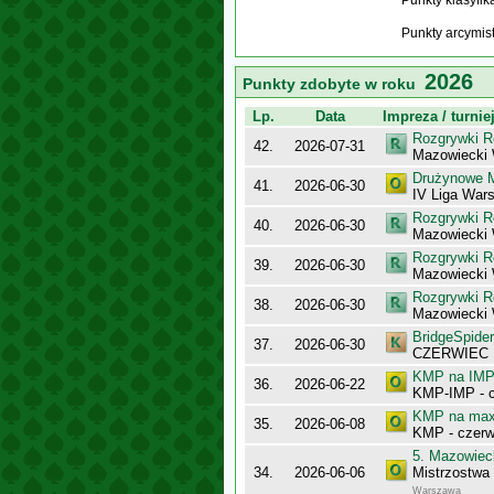
Punkty klasyfi
Punkty arcymis
2026
Punkty zdobyte w roku
Lp.
Data
Impreza / turnie
Rozgrywki R
42.
2026-07-31
Mazowiecki
Drużynowe M
41.
2026-06-30
IV Liga War
Rozgrywki R
40.
2026-06-30
Mazowiecki
Rozgrywki R
39.
2026-06-30
Mazowiecki
Rozgrywki R
38.
2026-06-30
Mazowiecki 
BridgeSpider
37.
2026-06-30
CZERWIEC
KMP na IMP 
36.
2026-06-22
KMP-IMP - c
KMP na maxy
35.
2026-06-08
KMP - czerw
5. Mazowiec
34.
2026-06-06
Mistrzostwa
Warszawa