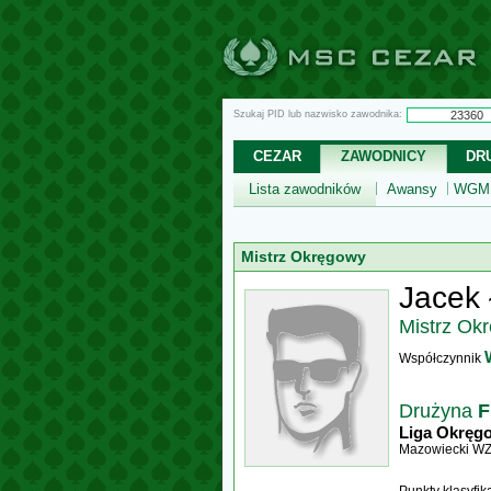
Szukaj PID lub nazwisko zawodnika:
CEZAR
ZAWODNICY
DR
Lista zawodników
Awansy
WGM,
Mistrz Okręgowy
Jacek 
Mistrz Ok
Współczynnik
Drużyna
F
Liga Okręg
Mazowiecki W