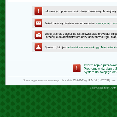
Informacje o przetwarzaniu danych osobowych znajdują
Jeżeli dane są niewłaściwe lub niepełne,
skorzystaj z for
Jeżeli brakuje zdjęcia lub jest niewłaściwe przygotuj zd
i prześlij je do administratora bazy danych w okręgu Ma
Sprawdź, kto jest
administratorem w okręgu Mazowiecki
Informacje o przetwa
Problemy w działaniu
System do swojego dzi
Strona wygenerowana automatycznie w dniu
2026-08-09
g.
12:34:30
(1.0577/41) prze
© 2003-2026
MSC.COM.