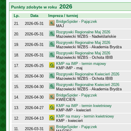
2026
Punkty zdobyte w roku
Lp.
Data
Impreza / turniej
BridgeSpider - Pajączek
21.
2026-05-31
MAJ
Rozgrywki Regionalne Maj 2026
20.
2026-05-31
Mazowiecki WZBS - Nadwiślańskie
Rozgrywki Regionalne Maj 2026
19.
2026-05-31
Mazowiecki WZBS - Akademia Brydża
Rozgrywki Regionalne Maj 2026
18.
2026-05-31
Mazowiecki WZBS - Ochota IBIB
KMP na IMP - termin majowy
17.
2026-05-25
KMP-IMP - maj
Rozgrywki Regionalne Kwiecień 2026
16.
2026-04-30
Mazowiecki WZBS - Ochota IBIB
Rozgrywki Regionalne Kwiecień 2026
15.
2026-04-30
Mazowiecki WZBS - Akademia Brydża
BridgeSpider - Pajączek
14.
2026-04-30
KWIECIEŃ
KMP na IMP - termin kwietniowy
13.
2026-04-27
KMP-IMP - kwiecień
KMP na maxy - termin kwietniowy
12.
2026-04-13
KMP - kwiecień
BridgeSpider - Pajączek
11.
2026-03-31