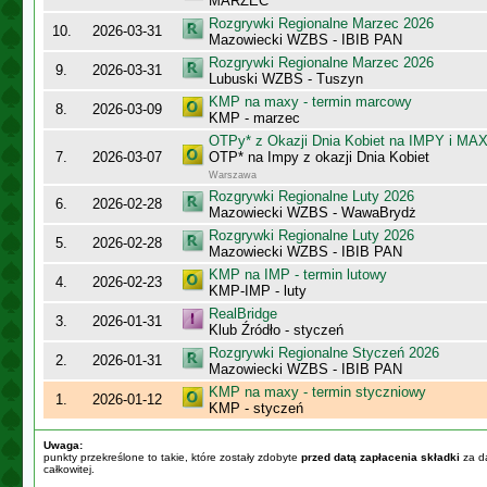
MARZEC
Rozgrywki Regionalne Marzec 2026
10.
2026-03-31
Mazowiecki WZBS - IBIB PAN
Rozgrywki Regionalne Marzec 2026
9.
2026-03-31
Lubuski WZBS - Tuszyn
KMP na maxy - termin marcowy
8.
2026-03-09
KMP - marzec
OTPy* z Okazji Dnia Kobiet na IMPY i MA
7.
2026-03-07
OTP* na Impy z okazji Dnia Kobiet
Warszawa
Rozgrywki Regionalne Luty 2026
6.
2026-02-28
Mazowiecki WZBS - WawaBrydż
Rozgrywki Regionalne Luty 2026
5.
2026-02-28
Mazowiecki WZBS - IBIB PAN
KMP na IMP - termin lutowy
4.
2026-02-23
KMP-IMP - luty
RealBridge
3.
2026-01-31
Klub Źródło - styczeń
Rozgrywki Regionalne Styczeń 2026
2.
2026-01-31
Mazowiecki WZBS - IBIB PAN
KMP na maxy - termin styczniowy
1.
2026-01-12
KMP - styczeń
Uwaga:
punkty przekreślone to takie, które zostały zdobyte
przed datą zapłacenia składki
za da
całkowitej.