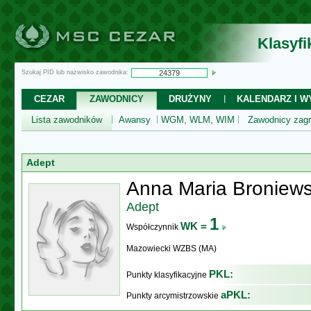
Klasyf
Szukaj PID lub nazwisko zawodnika:
CEZAR
ZAWODNICY
DRUŻYNY
KALENDARZ I WY
Lista zawodników
Awansy
WGM, WLM, WIM
Zawodnicy zagr
Adept
Anna Maria Broniew
Adept
1
WK =
Współczynnik
Mazowiecki WZBS (MA)
PKL:
Punkty klasyfikacyjne
aPKL:
Punkty arcymistrzowskie