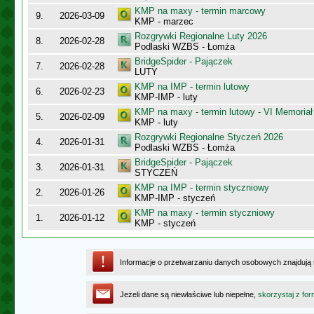
KMP na maxy - termin marcowy
9.
2026-03-09
KMP - marzec
Rozgrywki Regionalne Luty 2026
8.
2026-02-28
Podlaski WZBS - Łomża
BridgeSpider - Pajączek
7.
2026-02-28
LUTY
KMP na IMP - termin lutowy
6.
2026-02-23
KMP-IMP - luty
KMP na maxy - termin lutowy - VI Memoriał
5.
2026-02-09
KMP - luty
Rozgrywki Regionalne Styczeń 2026
4.
2026-01-31
Podlaski WZBS - Łomża
BridgeSpider - Pajączek
3.
2026-01-31
STYCZEŃ
KMP na IMP - termin styczniowy
2.
2026-01-26
KMP-IMP - styczeń
KMP na maxy - termin styczniowy
1.
2026-01-12
KMP - styczeń
Informacje o przetwarzaniu danych osobowych znajdują
Jeżeli dane są niewłaściwe lub niepełne,
skorzystaj z for