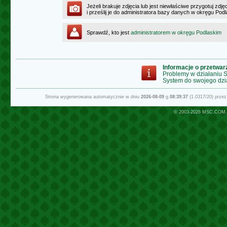
Jeżeli brakuje zdjęcia lub jest niewłaściwe przygotuj zd
i prześlij je do administratora bazy danych w okręgu Pod
Sprawdź, kto jest
administratorem w okręgu Podlaskim
Informacje o przetwa
Problemy w działaniu
System do swojego dzi
Strona wygenerowana automatycznie w dniu
2026-08-09
g.
08:39:37
(1.0317/20) prze
© 2003-2026
MSC.COM.