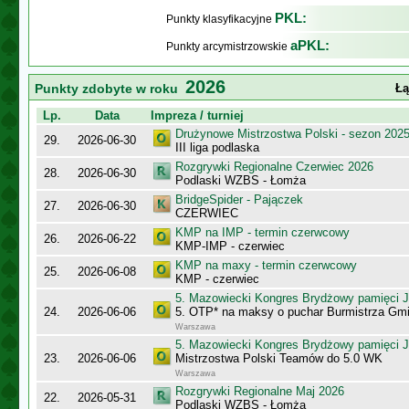
PKL:
Punkty klasyfikacyjne
aPKL:
Punkty arcymistrzowskie
2026
Punkty zdobyte w roku
Łą
Lp.
Data
Impreza / turniej
Drużynowe Mistrzostwa Polski - sezon 202
29.
2026-06-30
III liga podlaska
Rozgrywki Regionalne Czerwiec 2026
28.
2026-06-30
Podlaski WZBS - Łomża
BridgeSpider - Pajączek
27.
2026-06-30
CZERWIEC
KMP na IMP - termin czerwcowy
26.
2026-06-22
KMP-IMP - czerwiec
KMP na maxy - termin czerwcowy
25.
2026-06-08
KMP - czerwiec
5. Mazowiecki Kongres Brydżowy pamięci J
24.
2026-06-06
5. OTP* na maksy o puchar Burmistrza Gm
Warszawa
5. Mazowiecki Kongres Brydżowy pamięci J
23.
2026-06-06
Mistrzostwa Polski Teamów do 5.0 WK
Warszawa
Rozgrywki Regionalne Maj 2026
22.
2026-05-31
Podlaski WZBS - Łomża