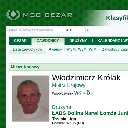
Klasyf
Szukaj PID lub nazwisko zawodnika:
CEZAR
ZAWODNICY
DRUŻYNY
KALENDARZ I WY
Lista zawodników
Awansy
WGM, WLM, WIM
Zawodnicy zagr
Mistrz Krajowy
Włodzimierz Królak
Mistrz Krajowy
5
WK =
Współczynnik
Drużyna
ŁABS Dolina Narwi Łomża Jun
Trzecia Liga
Podlaski WZBS (PD)