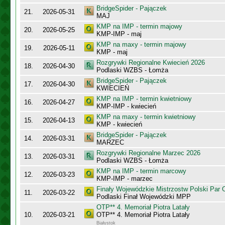
BridgeSpider - Pajączek
21.
2026-05-31
MAJ
KMP na IMP - termin majowy
20.
2026-05-25
KMP-IMP - maj
KMP na maxy - termin majowy
19.
2026-05-11
KMP - maj
Rozgrywki Regionalne Kwiecień 2026
18.
2026-04-30
Podlaski WZBS - Łomża
BridgeSpider - Pajączek
17.
2026-04-30
KWIECIEŃ
KMP na IMP - termin kwietniowy
16.
2026-04-27
KMP-IMP - kwiecień
KMP na maxy - termin kwietniowy
15.
2026-04-13
KMP - kwiecień
BridgeSpider - Pajączek
14.
2026-03-31
MARZEC
Rozgrywki Regionalne Marzec 2026
13.
2026-03-31
Podlaski WZBS - Łomża
KMP na IMP - termin marcowy
12.
2026-03-23
KMP-IMP - marzec
Finały Wojewódzkie Mistrzostw Polski Par
11.
2026-03-22
Podlaski Finał Wojewódzki MPP
OTP** 4. Memoriał Piotra Latały
10.
2026-03-21
OTP** 4. Memoriał Piotra Latały
Białystok