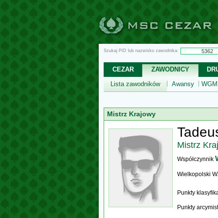
Szukaj PID lub nazwisko zawodnika:
CEZAR
ZAWODNICY
DR
Lista zawodników
Awansy
WGM,
Mistrz Krajowy
Tadeus
Mistrz Kra
Współczynnik
Wielkopolski 
Punkty klasyfi
Punkty arcymis