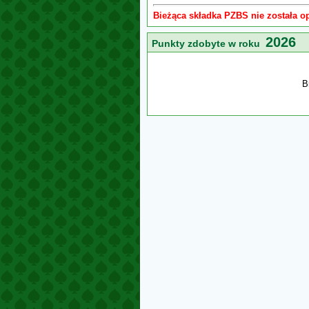
Bieżąca składka PZBS nie została o
2026
Punkty zdobyte w roku
B