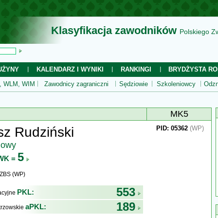
Klasyfikacja zawodników
Polskiego Z
UŻYNY
KALENDARZ I WYNIKI
RANKINGI
BRYDŻYSTA RO
 WLM, WIM
Zawodnicy zagraniczni
Sędziowie
Szkoleniowcy
Odzn
MK5
z Rudziński
PID: 05362
(WP)
jowy
5
WK =
WZBS (WP)
553
PKL:
kacyjne
189
aPKL:
trzowskie