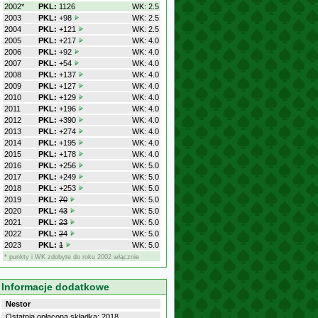
2002*
PKL:
1126
WK: 2.5
2003
PKL:
+98
WK: 2.5
2004
PKL:
+121
WK: 2.5
2005
PKL:
+217
WK: 4.0
2006
PKL:
+92
WK: 4.0
2007
PKL:
+54
WK: 4.0
2008
PKL:
+137
WK: 4.0
2009
PKL:
+127
WK: 4.0
2010
PKL:
+129
WK: 4.0
2011
PKL:
+196
WK: 4.0
2012
PKL:
+390
WK: 4.0
2013
PKL:
+274
WK: 4.0
2014
PKL:
+195
WK: 4.0
2015
PKL:
+178
WK: 4.0
2016
PKL:
+256
WK: 5.0
2017
PKL:
+249
WK: 5.0
2018
PKL:
+253
WK: 5.0
2019
PKL:
70
WK: 5.0
2020
PKL:
43
WK: 5.0
2021
PKL:
23
WK: 5.0
2022
PKL:
24
WK: 5.0
2023
PKL:
1
WK: 5.0
* punkty i WK zdobyte do roku 2002 włącznie
Informacje dodatkowe
Nestor
Ostatnia opłacona składka: 2018