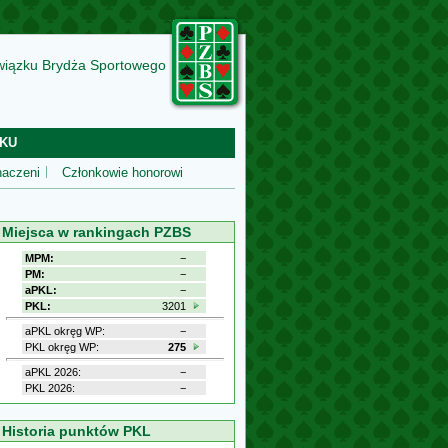
wiązku Brydża Sportowego
KU
aczeni
Członkowie honorowi
Miejsca w rankingach PZBS
MPM:
−
PM:
−
aPKL:
−
PKL:
3201
aPKL okręg WP:
−
PKL okręg WP:
275
aPKL 2026:
−
PKL 2026:
−
Historia punktów PKL