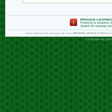
Informacje o przetwa
Problemy w działaniu
System do swojego dzi
Strona wygenerowana automatycznie w dniu
2026-08-08
g.
20:32:44
(0.0684/5) pr
© 2003-2026
MSC.COM.