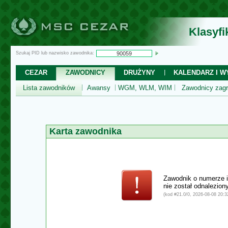
Klasyf
Szukaj PID lub nazwisko zawodnika:
CEZAR
ZAWODNICY
DRUŻYNY
KALENDARZ I WY
Lista zawodników
Awansy
WGM, WLM, WIM
Zawodnicy zagr
Karta zawodnika
Zawodnik o numerze 
nie został odnalezio
(kod #21.0/0, 2026-08-08 20:32