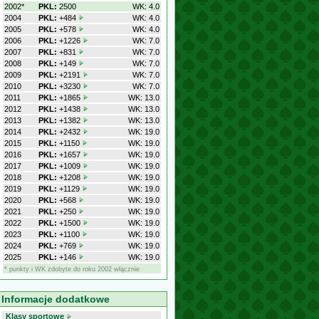
2002*
PKL:
2500
WK: 4.0
2004
PKL:
+484
WK: 4.0
2005
PKL:
+578
WK: 4.0
2006
PKL:
+1226
WK: 7.0
2007
PKL:
+831
WK: 7.0
2008
PKL:
+149
WK: 7.0
2009
PKL:
+2191
WK: 7.0
2010
PKL:
+3230
WK: 7.0
2011
PKL:
+1865
WK: 13.0
2012
PKL:
+1438
WK: 13.0
2013
PKL:
+1382
WK: 13.0
2014
PKL:
+2432
WK: 19.0
2015
PKL:
+1150
WK: 19.0
2016
PKL:
+1657
WK: 19.0
2017
PKL:
+1009
WK: 19.0
2018
PKL:
+1208
WK: 19.0
2019
PKL:
+1129
WK: 19.0
2020
PKL:
+568
WK: 19.0
2021
PKL:
+250
WK: 19.0
2022
PKL:
+1500
WK: 19.0
2023
PKL:
+1100
WK: 19.0
2024
PKL:
+769
WK: 19.0
2025
PKL:
+146
WK: 19.0
* punkty i WK zdobyte do roku 2002 włącznie
Informacje dodatkowe
Klasy sportowe