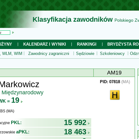
Klasyfikacja zawodników
Polskiego Z
UŻYNY
KALENDARZ I WYNIKI
RANKINGI
BRYDŻYSTA RO
 WLM, WIM
Zawodnicy zagraniczni
Sędziowie
Szkoleniowcy
Odzn
AM19
 Markowicz
PID: 07818
(MA)
z Międzynarodowy
19
WK =
ZBS (MA)
15 992
PKL:
kacyjne
18 463
aPKL:
trzowskie