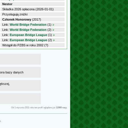
Nestor
Składka 2026 opłacona (2026-01-01)
Przysługują zniżki
Członek Honorowy
(2017)
Link:
World Bridge Federation
(1)
Link:
World Bridge Federation
(2)
Link:
European Bridge League
(1)
Link:
European Bridge League
(2)
Wstąpił do PZBS w roku 2002 (?)
atora bazy danych
ększej,
Od 1 stycznia 2011 roku ten profil oglądano już
11900 razy
.
g
.