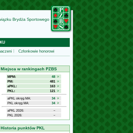
wiązku Brydża Sportowego
KU
aczeni
Członkowie honorowi
Miejsca w rankingach PZBS
MPM:
48
PM:
481
aPKL:
163
PKL:
121
aPKL okręg MA:
34
PKL okręg MA:
34
aPKL 2026:
−
PKL 2026:
−
Historia punktów PKL