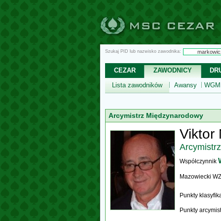
Szukaj PID lub nazwisko zawodnika:
CEZAR
ZAWODNICY
DR
Lista zawodników
Awansy
WGM,
Arcymistrz Międzynarodowy
Viktor
Arcymistr
Współczynnik
Mazowiecki W
Punkty klasyfi
Punkty arcymis