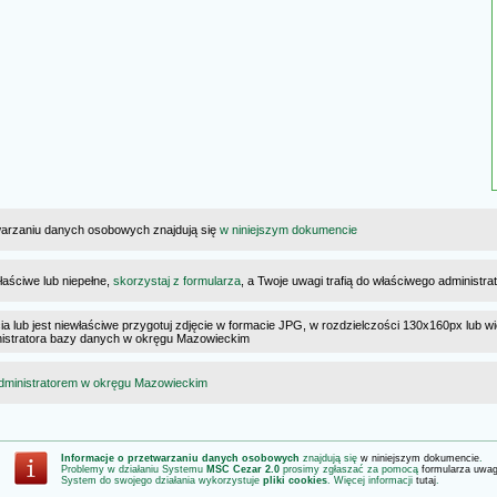
warzaniu danych osobowych znajdują się
w niniejszym dokumencie
łaściwe lub niepełne,
skorzystaj z formularza
, a Twoje uwagi trafią do właściwego administr
cia lub jest niewłaściwe przygotuj zdjęcie w formacie JPG, w rozdzielczości 130x160px lub wi
ministratora bazy danych w okręgu Mazowieckim
dministratorem w okręgu Mazowieckim
Informacje o przetwarzaniu danych osobowych
znajdują się
w niniejszym dokumencie
.
Problemy w działaniu Systemu
MSC Cezar 2.0
prosimy zgłaszać za pomocą
formularza uwa
System do swojego działania wykorzystuje
pliki cookies
. Więcej informacji
tutaj
.