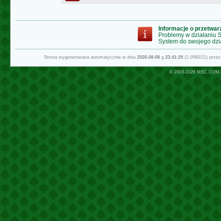
Informacje o przetwa
Problemy w działaniu
System do swojego dzi
Strona wygenerowana automatycznie w dniu
2026-08-08
g.
23:41:29
(1.0560/21) prze
© 2003-2026
MSC.COM.