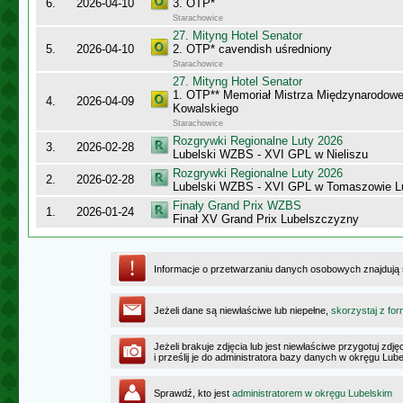
6.
2026-04-10
3. OTP*
Starachowice
27. Mityng Hotel Senator
5.
2026-04-10
2. OTP* cavendish uśredniony
Starachowice
27. Mityng Hotel Senator
1. OTP** Memoriał Mistrza Międzynarodow
4.
2026-04-09
Kowalskiego
Starachowice
Rozgrywki Regionalne Luty 2026
3.
2026-02-28
Lubelski WZBS - XVI GPL w Nieliszu
Rozgrywki Regionalne Luty 2026
2.
2026-02-28
Lubelski WZBS - XVI GPL w Tomaszowie L
Finały Grand Prix WZBS
1.
2026-01-24
Finał XV Grand Prix Lubelszczyzny
Informacje o przetwarzaniu danych osobowych znajdują
Jeżeli dane są niewłaściwe lub niepełne,
skorzystaj z for
Jeżeli brakuje zdjęcia lub jest niewłaściwe przygotuj zd
i prześlij je do administratora bazy danych w okręgu Lub
Sprawdź, kto jest
administratorem w okręgu Lubelskim