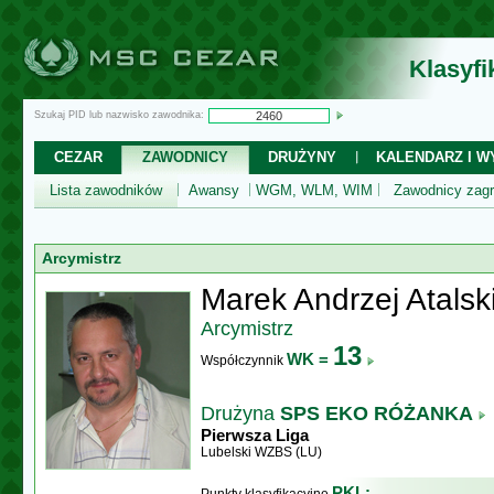
Klasyf
Szukaj PID lub nazwisko zawodnika:
CEZAR
ZAWODNICY
DRUŻYNY
KALENDARZ I WY
Lista zawodników
Awansy
WGM, WLM, WIM
Zawodnicy zagr
Arcymistrz
Marek Andrzej Atalsk
Arcymistrz
13
WK =
Współczynnik
Drużyna
SPS EKO RÓŻANKA
Pierwsza Liga
Lubelski WZBS (LU)
PKL: