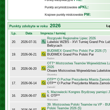
Punkty klasyfikacyjne
aPKL:
Punkty arcymistrzowskie
PM:
Krajowe punkty mistrzowskie
2026
Punkty zdobyte w roku
Łą
Lp.
Data
Impreza / turniej
Rozgrywki Regionalne Lipiec 2026
20.
2026-07-31
Lubelski WZBS - XVI Turniej Grand Prix Lu
Bełżycach
BUDIMEX Grand Prix Polski Par 2026 (7)
19.
2026-06-21
BUDIMEX Grand Prix Polski Par
Radom
OTT* Mistrzostwa Teamów Województwa L
2026
18.
2026-06-20
Otware Mistrzostwa Województwa Lubelsk
Okuninka
OTP** O Puchar Prezydenta Miasta Zamoś
17.
2026-06-14
OTP** O Puchar Prezydenta Miasta Zamoś
Zamość
5. Mazowiecki Kongres Brydżowy pamięci J
16.
2026-06-07
6. OTP**
Warszawa
39. Mistrzostwa Polski Teamów na VP - B
Polski Teamów 2026 (5)
15.
2026-06-07