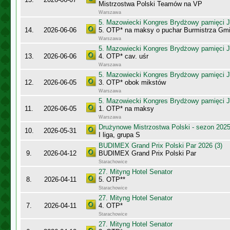
Mistrzostwa Polski Teamów na VP
Warszawa
5. Mazowiecki Kongres Brydżowy pamięci J
14.
2026-06-06
5. OTP* na maksy o puchar Burmistrza Gm
Warszawa
5. Mazowiecki Kongres Brydżowy pamięci J
13.
2026-06-06
4. OTP* cav. uśr
Warszawa
5. Mazowiecki Kongres Brydżowy pamięci J
12.
2026-06-05
3. OTP* obok mikstów
Warszawa
5. Mazowiecki Kongres Brydżowy pamięci J
11.
2026-06-05
1. OTP* na maksy
Warszawa
Drużynowe Mistrzostwa Polski - sezon 202
10.
2026-05-31
I liga, grupa S
BUDIMEX Grand Prix Polski Par 2026 (3)
9.
2026-04-12
BUDIMEX Grand Prix Polski Par
Starachowice
27. Mityng Hotel Senator
8.
2026-04-11
5. OTP**
Starachowice
27. Mityng Hotel Senator
7.
2026-04-11
4. OTP*
Starachowice
27. Mityng Hotel Senator