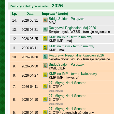
2026
Punkty zdobyte w roku
Lp.
Data
Impreza / turniej
BridgeSpider - Pajączek
14.
2026-05-31
MAJ
Rozgrywki Regionalne Maj 2026
13.
2026-05-31
Świętokrzyski WZBS - turnieje regionalne
KMP na IMP - termin majowy
12.
2026-05-25
KMP-IMP - maj
KMP na maxy - termin majowy
11.
2026-05-11
KMP - maj
Rozgrywki Regionalne Kwiecień 2026
10.
2026-04-30
Świętokrzyski WZBS - turnieje regionalne
BridgeSpider - Pajączek
9.
2026-04-30
KWIECIEŃ
KMP na IMP - termin kwietniowy
8.
2026-04-27
KMP-IMP - kwiecień
27. Mityng Hotel Senator
7.
2026-04-11
5. OTP**
Starachowice
27. Mityng Hotel Senator
6.
2026-04-10
3. OTP*
Starachowice
27. Mityng Hotel Senator
5.
2026-04-10
2. OTP* cavendish uśredniony