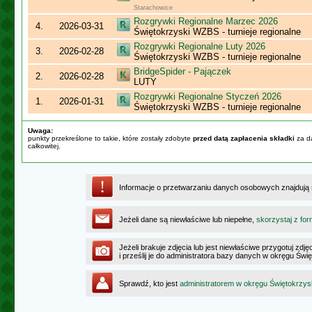
Starachowice
Rozgrywki Regionalne Marzec 2026
4.
2026-03-31
Świętokrzyski WZBS - turnieje regionalne
Rozgrywki Regionalne Luty 2026
3.
2026-02-28
Świętokrzyski WZBS - turnieje regionalne
BridgeSpider - Pajączek
2.
2026-02-28
LUTY
Rozgrywki Regionalne Styczeń 2026
1.
2026-01-31
Świętokrzyski WZBS - turnieje regionalne
Uwaga:
punkty przekreślone to takie, które zostały zdobyte
przed datą zapłacenia składki
za da
całkowitej.
Informacje o przetwarzaniu danych osobowych znajdują
Jeżeli dane są niewłaściwe lub niepełne,
skorzystaj z for
Jeżeli brakuje zdjęcia lub jest niewłaściwe przygotuj zd
i prześlij je do administratora bazy danych w okręgu Świ
Sprawdź, kto jest
administratorem w okręgu Świętokrzy