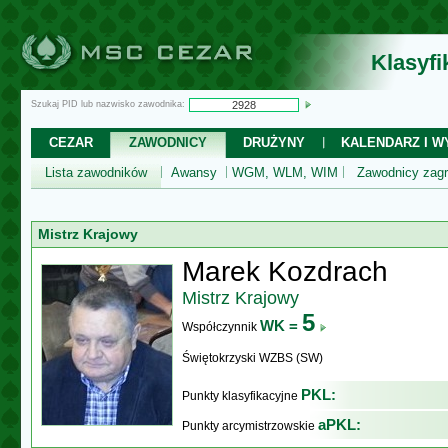
Klasyf
Szukaj PID lub nazwisko zawodnika:
CEZAR
ZAWODNICY
DRUŻYNY
KALENDARZ I WY
Lista zawodników
Awansy
WGM, WLM, WIM
Zawodnicy zagr
Mistrz Krajowy
Marek Kozdrach
Mistrz Krajowy
5
WK =
Współczynnik
Świętokrzyski WZBS (SW)
PKL:
Punkty klasyfikacyjne
aPKL:
Punkty arcymistrzowskie