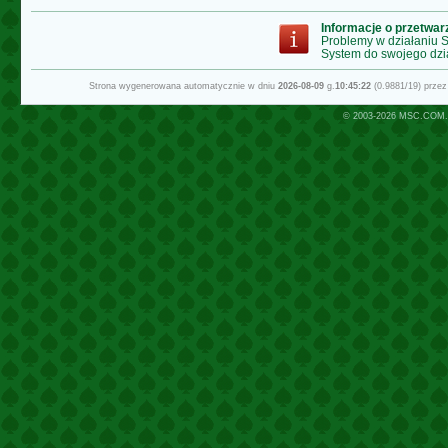
Informacje o przetwa
Problemy w działaniu
System do swojego dzi
Strona wygenerowana automatycznie w dniu
2026-08-09
g.
10:45:22
(0.9881/19) prze
© 2003-2026
MSC.COM.