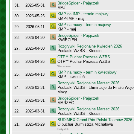
BridgeSpider - Pajączek
31.
2026-05-31
MAJ
KMP na IMP - termin majowy
30.
2026-05-25
KMP-IMP - maj
KMP na maxy - termin majowy
29.
2026-05-11
KMP - maj
BridgeSpider - Pajączek
28.
2026-04-30
KWIECIEŃ
Rozgrywki Regionalne Kwiecień 2026
27.
2026-04-30
Podlaski WZBS - Kleosin
OTP** Puchar Prezesa WZBS
26.
2026-04-26
OTP** Puchar Prezesa WZBS
Warszawa
KMP na maxy - termin kwietniowy
25.
2026-04-13
KMP - kwiecień
Rozgrywki Regionalne Marzec 2026
24.
2026-03-31
Podlaski WZBS - Eliminacje do Finału Wo
Maxy
BridgeSpider - Pajączek
23.
2026-03-31
MARZEC
Rozgrywki Regionalne Marzec 2026
22.
2026-03-31
Podlaski WZBS - Kleosin
BUDIMEX Grand Prix Polski Teamów 2026 (
21.
2026-03-29
O puchar Burmistrza Michałowa
Białystok