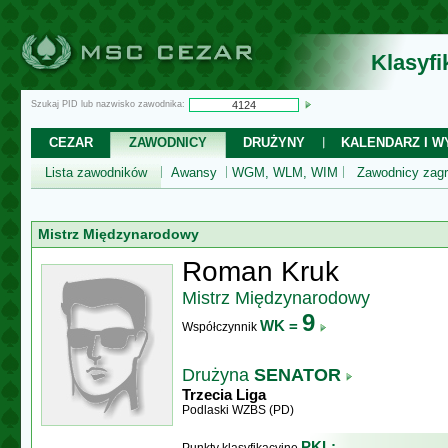
Klasyf
Szukaj PID lub nazwisko zawodnika:
CEZAR
ZAWODNICY
DRUŻYNY
KALENDARZ I WY
Lista zawodników
Awansy
WGM, WLM, WIM
Zawodnicy zagr
Mistrz Międzynarodowy
Roman Kruk
Mistrz Międzynarodowy
9
WK =
Współczynnik
Drużyna
SENATOR
Trzecia Liga
Podlaski WZBS (PD)
PKL: