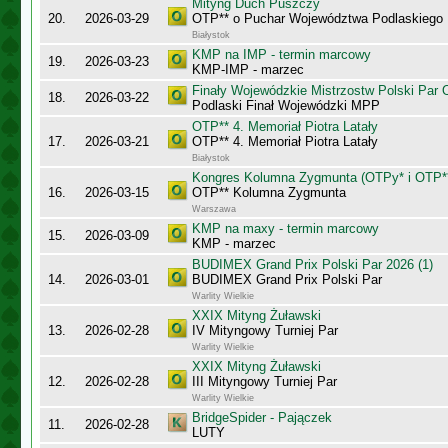
Mityng Duch Puszczy
20.
2026-03-29
OTP** o Puchar Województwa Podlaskiego
Białystok
KMP na IMP - termin marcowy
19.
2026-03-23
KMP-IMP - marzec
Finały Wojewódzkie Mistrzostw Polski Par
18.
2026-03-22
Podlaski Finał Wojewódzki MPP
OTP** 4. Memoriał Piotra Latały
17.
2026-03-21
OTP** 4. Memoriał Piotra Latały
Białystok
Kongres Kolumna Zygmunta (OTPy* i OTP*
16.
2026-03-15
OTP** Kolumna Zygmunta
Warszawa
KMP na maxy - termin marcowy
15.
2026-03-09
KMP - marzec
BUDIMEX Grand Prix Polski Par 2026 (1)
14.
2026-03-01
BUDIMEX Grand Prix Polski Par
Warlity Wielkie
XXIX Mityng Żuławski
13.
2026-02-28
IV Mityngowy Turniej Par
Warlity Wielkie
XXIX Mityng Żuławski
12.
2026-02-28
III Mityngowy Turniej Par
Warlity Wielkie
BridgeSpider - Pajączek
11.
2026-02-28
LUTY