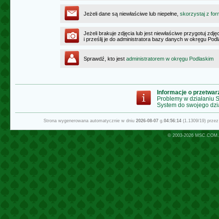
Jeżeli dane są niewłaściwe lub niepełne,
skorzystaj z for
Jeżeli brakuje zdjęcia lub jest niewłaściwe przygotuj zd
i prześlij je do administratora bazy danych w okręgu Pod
Sprawdź, kto jest
administratorem w okręgu Podlaskim
Informacje o przetwa
Problemy w działaniu
System do swojego dzi
Strona wygenerowana automatycznie w dniu
2026-08-07
g.
04:56:14
(1.1309/19) prze
© 2003-2026
MSC.COM.