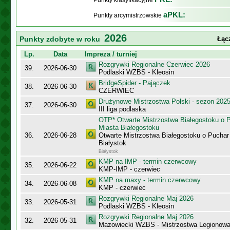
Punkty klasyfikacyjne
aPKL:
Punkty arcymistrzowskie
2026
Punkty zdobyte w roku
Łąc
Lp.
Data
Impreza / turniej
Rozgrywki Regionalne Czerwiec 2026
39.
2026-06-30
Podlaski WZBS - Kleosin
BridgeSpider - Pajączek
38.
2026-06-30
CZERWIEC
Drużynowe Mistrzostwa Polski - sezon 202
37.
2026-06-30
III liga podlaska
OTP* Otwarte Mistrzostwa Białegostoku o 
Miasta Białegostoku
36.
2026-06-28
Otwarte Mistrzostwa Białegostoku o Puchar
Białystok
Białystok
KMP na IMP - termin czerwcowy
35.
2026-06-22
KMP-IMP - czerwiec
KMP na maxy - termin czerwcowy
34.
2026-06-08
KMP - czerwiec
Rozgrywki Regionalne Maj 2026
33.
2026-05-31
Podlaski WZBS - Kleosin
Rozgrywki Regionalne Maj 2026
32.
2026-05-31
Mazowiecki WZBS - Mistrzostwa Legionow