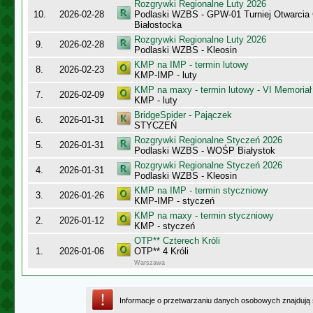
Rozgrywki Regionalne Luty 2026
10.
2026-02-28
Podlaski WZBS - GPW-01 Turniej Otwarcia
Białostocka
Rozgrywki Regionalne Luty 2026
9.
2026-02-28
Podlaski WZBS - Kleosin
KMP na IMP - termin lutowy
8.
2026-02-23
KMP-IMP - luty
KMP na maxy - termin lutowy - VI Memoriał
7.
2026-02-09
KMP - luty
BridgeSpider - Pajączek
6.
2026-01-31
STYCZEŃ
Rozgrywki Regionalne Styczeń 2026
5.
2026-01-31
Podlaski WZBS - WOŚP Białystok
Rozgrywki Regionalne Styczeń 2026
4.
2026-01-31
Podlaski WZBS - Kleosin
KMP na IMP - termin styczniowy
3.
2026-01-26
KMP-IMP - styczeń
KMP na maxy - termin styczniowy
2.
2026-01-12
KMP - styczeń
OTP** Czterech Króli
1.
2026-01-06
OTP** 4 Króli
Warszawa
Informacje o przetwarzaniu danych osobowych znajdują