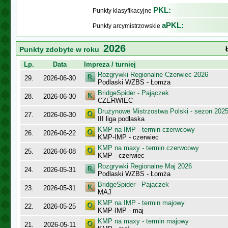
PKL:
Punkty klasyfikacyjne
aPKL:
Punkty arcymistrzowskie
2026
Punkty zdobyte w roku
Lp.
Data
Impreza / turniej
Rozgrywki Regionalne Czerwiec 2026
29.
2026-06-30
Podlaski WZBS - Łomża
BridgeSpider - Pajączek
28.
2026-06-30
CZERWIEC
Drużynowe Mistrzostwa Polski - sezon 202
27.
2026-06-30
III liga podlaska
KMP na IMP - termin czerwcowy
26.
2026-06-22
KMP-IMP - czerwiec
KMP na maxy - termin czerwcowy
25.
2026-06-08
KMP - czerwiec
Rozgrywki Regionalne Maj 2026
24.
2026-05-31
Podlaski WZBS - Łomża
BridgeSpider - Pajączek
23.
2026-05-31
MAJ
KMP na IMP - termin majowy
22.
2026-05-25
KMP-IMP - maj
KMP na maxy - termin majowy
21.
2026-05-11