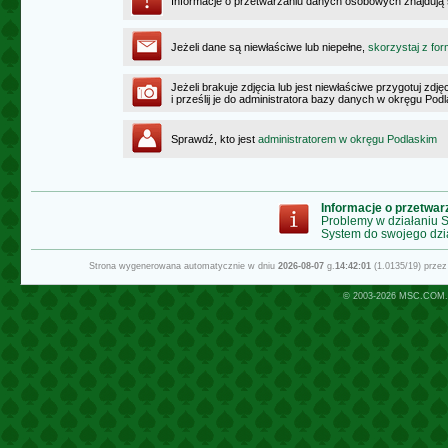
Informacje o przetwarzaniu danych osobowych znajdują
Jeżeli dane są niewłaściwe lub niepełne,
skorzystaj z for
Jeżeli brakuje zdjęcia lub jest niewłaściwe przygotuj zd
i prześlij je do administratora bazy danych w okręgu Pod
Sprawdź, kto jest
administratorem w okręgu Podlaskim
Informacje o przetwa
Problemy w działaniu
System do swojego dzi
Strona wygenerowana automatycznie w dniu
2026-08-07
g.
14:42:01
(1.0135/19) prze
© 2003-2026
MSC.COM.