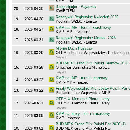
KMP - maj
BridgeSpider - Pajączek
20.
2026-04-30
KWIECIEŃ
Rozgrywki Regionalne Kwiecień 2026
19.
2026-04-30
Podlaski WZBS - Łomża
KMP na IMP - termin kwietniowy
18.
2026-04-27
KMP-IMP - kwiecień
Rozgrywki Regionalne Marzec 2026
17.
2026-03-31
Podlaski WZBS - Łomża
Mityng Duch Puszczy
16.
2026-03-29
OTP** o Puchar Województwa Podlaskiego
Białystok
BUDIMEX Grand Prix Polski Teamów 2026 (
15.
2026-03-29
O puchar Burmistrza Michałowa
Białystok
KMP na IMP - termin marcowy
14.
2026-03-23
KMP-IMP - marzec
Finały Wojewódzkie Mistrzostw Polski Par
13.
2026-03-22
Podlaski Finał Wojewódzki MPP
OTP** 4. Memoriał Piotra Latały
12.
2026-03-21
OTP** 4. Memoriał Piotra Latały
Białystok
KMP na maxy - termin marcowy
11.
2026-03-09
KMP - marzec
BUDIMEX Grand Prix Polski Par 2026 (1)
10.
2026-03-01
BUDIMEX Grand Prix Polski Par