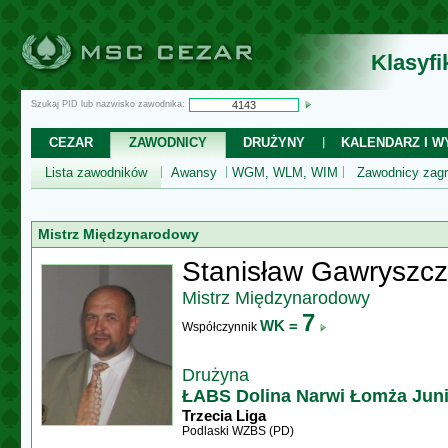
Klasyf
Szukaj PID lub nazwisko zawodnika:
CEZAR
ZAWODNICY
DRUŻYNY
KALENDARZ I WY
Lista zawodników
Awansy
WGM, WLM, WIM
Zawodnicy zagr
Mistrz Międzynarodowy
Stanisław Gawryszc
Mistrz Międzynarodowy
7
WK =
Współczynnik
Drużyna
ŁABS Dolina Narwi Łomża Jun
Trzecia Liga
Podlaski WZBS (PD)