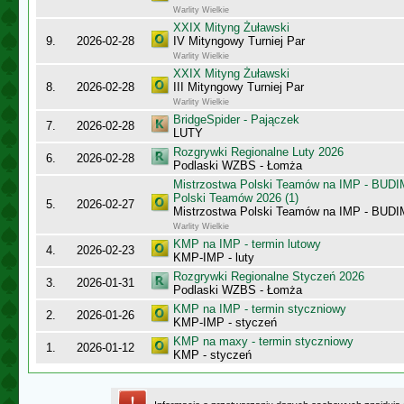
Warlity Wielkie
XXIX Mityng Żuławski
9.
2026-02-28
IV Mityngowy Turniej Par
Warlity Wielkie
XXIX Mityng Żuławski
8.
2026-02-28
III Mityngowy Turniej Par
Warlity Wielkie
BridgeSpider - Pajączek
7.
2026-02-28
LUTY
Rozgrywki Regionalne Luty 2026
6.
2026-02-28
Podlaski WZBS - Łomża
Mistrzostwa Polski Teamów na IMP - BUDI
Polski Teamów 2026 (1)
5.
2026-02-27
Mistrzostwa Polski Teamów na IMP - BU
Warlity Wielkie
KMP na IMP - termin lutowy
4.
2026-02-23
KMP-IMP - luty
Rozgrywki Regionalne Styczeń 2026
3.
2026-01-31
Podlaski WZBS - Łomża
KMP na IMP - termin styczniowy
2.
2026-01-26
KMP-IMP - styczeń
KMP na maxy - termin styczniowy
1.
2026-01-12
KMP - styczeń