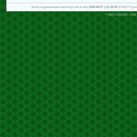
Strona wygenerowana automatycznie w dniu
2026-08-07
g.
01:39:39
(0.0637/7) pr
© 2003-2026
MSC.COM.