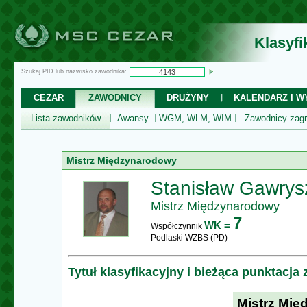
Klasyf
Szukaj PID lub nazwisko zawodnika:
CEZAR
ZAWODNICY
DRUŻYNY
KALENDARZ I WY
Lista zawodników
Awansy
WGM, WLM, WIM
Zawodnicy zagr
Mistrz Międzynarodowy
Stanisław Gawrys
Mistrz Międzynarodowy
7
WK =
Współczynnik
Podlaski WZBS (PD)
Tytuł klasyfikacyjny i bieżąca punktacja
Mistrz Mi