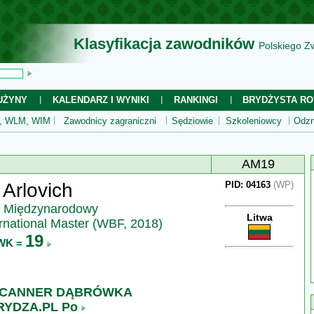
Klasyfikacja zawodników
Polskiego Z
UŻYNY
KALENDARZ I WYNIKI
RANKINGI
BRYDŻYSTA RO
 WLM, WIM
Zawodnicy zagraniczni
Sędziowie
Szkoleniowcy
Odzn
AM19
 Arlovich
PID: 04163
(WP)
z Międzynarodowy
Litwa
rnational Master (WBF, 2018)
19
WK =
SCANNER DĄBRÓWKA
YDZA.PL Po