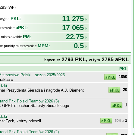
WZBS (WP)
11 275
PKL:
kacyjne
17 065
aPKL:
trzowskie
22.75
PM:
 mistrzowskie
0.5
MPM:
e punkty mistrzowskie
2793 PKL,
2785 aPKL
Łącznie:
w tym
j
PKL
istrzostwa Polski - sezon 2025/2026
1850
raklasa
dzki
20
har Prezydenta Sieradza i nagrodę A.J. Diament
nd Prix Polski Teamów 2026 (3)
1
GPPT o puchar Starosty Sieradzkiego
dzki
1
ał Tych, którzy odeszli
50% x
nd Prix Polski Teamów 2026 (2)