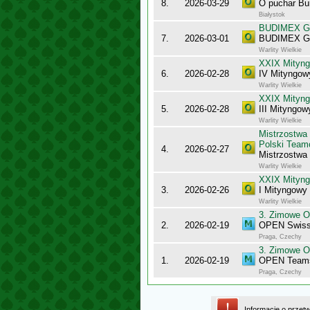
8.
2026-03-29
O puchar Bu
Białystok
BUDIMEX Gra
7.
2026-03-01
BUDIMEX Gra
Warlity Wielkie
XXIX Mityng
6.
2026-02-28
IV Mityngowy
Warlity Wielkie
XXIX Mityng
5.
2026-02-28
III Mityngow
Warlity Wielkie
Mistrzostwa
Polski Team
4.
2026-02-27
Mistrzostw
Warlity Wielkie
XXIX Mityng
3.
2026-02-26
I Mityngowy 
Warlity Wielkie
3. Zimowe O
2.
2026-02-19
OPEN Swiss
Praga, Czechy
3. Zimowe O
1.
2026-02-19
OPEN Team
Praga, Czechy
Informacje o przet