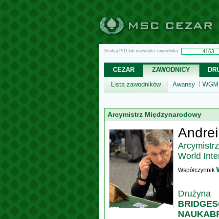
Szukaj PID lub nazwisko zawodnika:
CEZAR
ZAWODNICY
DR
Lista zawodników
Awansy
WGM,
Arcymistrz Międzynarodowy
Andrei
Arcymistr
World Inte
Współczynnik
Drużyna
BRIDGE
NAUKABR