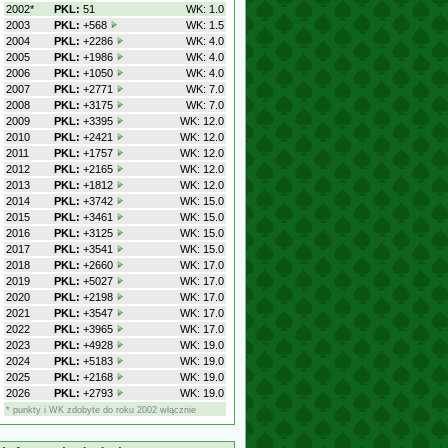
2002*
PKL:
51
WK: 1.0
2003
PKL:
+568
WK: 1.5
2004
PKL:
+2286
WK: 4.0
2005
PKL:
+1986
WK: 4.0
2006
PKL:
+1050
WK: 4.0
2007
PKL:
+2771
WK: 7.0
2008
PKL:
+3175
WK: 7.0
2009
PKL:
+3395
WK: 12.0
2010
PKL:
+2421
WK: 12.0
2011
PKL:
+1757
WK: 12.0
2012
PKL:
+2165
WK: 12.0
2013
PKL:
+1812
WK: 12.0
2014
PKL:
+3742
WK: 15.0
2015
PKL:
+3461
WK: 15.0
2016
PKL:
+3125
WK: 15.0
2017
PKL:
+3541
WK: 15.0
2018
PKL:
+2660
WK: 17.0
2019
PKL:
+5027
WK: 17.0
2020
PKL:
+2198
WK: 17.0
2021
PKL:
+3547
WK: 17.0
2022
PKL:
+3965
WK: 17.0
2023
PKL:
+4928
WK: 19.0
2024
PKL:
+5183
WK: 19.0
2025
PKL:
+2168
WK: 19.0
2026
PKL:
+2793
WK: 19.0
* punkty i WK zdobyte do roku 2002 włącznie