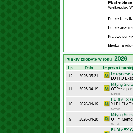
Ekstraklasa
Wielkopolski 
Punkty klasyfi
Punkty arcymis
Krajowe punkty
Międzynarodow
2026
Punkty zdobyte w roku
Lp.
Data
Impreza / turnie
Drużynowe M
12.
2026-05-31
LOTTO Ekst
Mityng Siera
11.
2026-04-19
OTP** o puc
Sieradz
BUDIMEX Gra
10.
2026-04-19
XI BUDIMEX 
Sieradz
Mityng Siera
9.
2026-04-18
OTP* Memori
Sieradz
BUDIMEX Gra