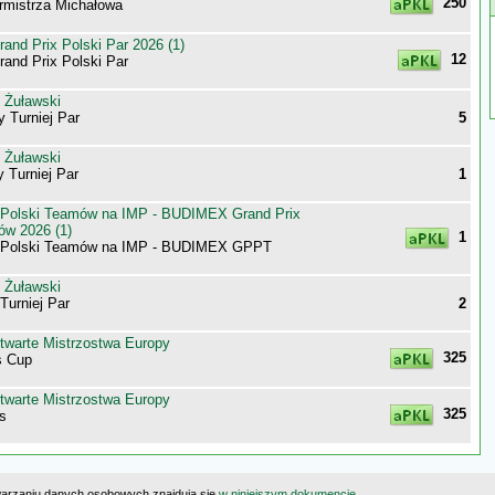
250
rmistrza Michałowa
nd Prix Polski Par 2026 (1)
12
nd Prix Polski Par
 Żuławski
 Turniej Par
5
 Żuławski
y Turniej Par
1
 Polski Teamów na IMP - BUDIMEX Grand Prix
ów 2026 (1)
1
a Polski Teamów na IMP - BUDIMEX GPPT
 Żuławski
Turniej Par
2
twarte Mistrzostwa Europy
325
 Cup
twarte Mistrzostwa Europy
325
s
warzaniu danych osobowych znajdują się
w niniejszym dokumencie