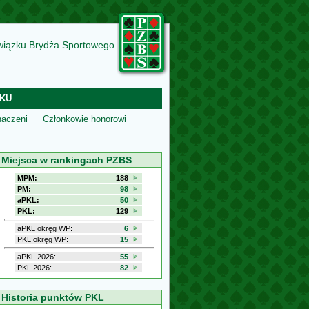
wiązku Brydża Sportowego
KU
aczeni
Członkowie honorowi
Miejsca w rankingach PZBS
MPM:
188
PM:
98
aPKL:
50
PKL:
129
aPKL okręg WP:
6
PKL okręg WP:
15
aPKL 2026:
55
PKL 2026:
82
Historia punktów PKL