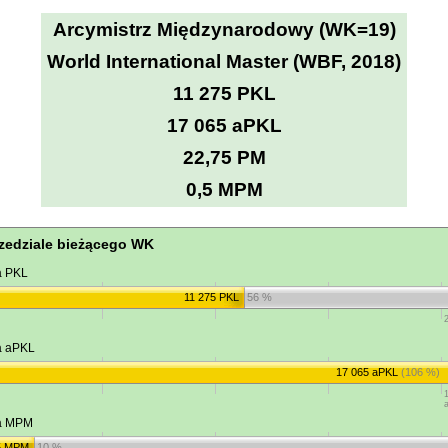
Arcymistrz Międzynarodowy (WK=19)
World International Master (WBF, 2018)
11 275 PKL
17 065 aPKL
22,75 PM
0,5 MPM
zedziale bieżącego WK
a PKL
11 275 PKL
56 %
a aPKL
17 065 aPKL
(106 %)
ja MPM
5 MPM
10 %