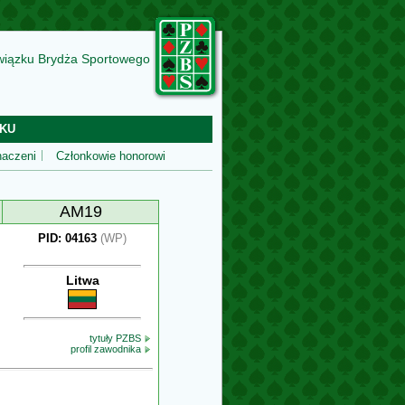
wiązku Brydża Sportowego
KU
aczeni
Członkowie honorowi
AM19
PID: 04163
(WP)
Litwa
tytuły PZBS
profil zawodnika