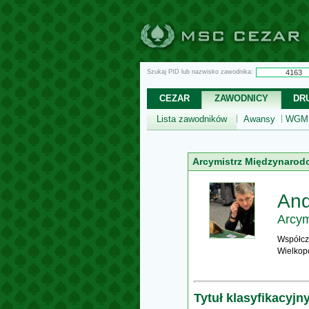
Szukaj PID lub nazwisko zawodnika:
CEZAR
ZAWODNICY
DR
Lista zawodników
Awansy
WGM,
Arcymistrz Międzynarod
And
Arcym
Współcz
Wielkop
Tytuł klasyfikacyjn