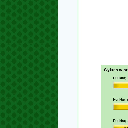
Wykres w pr
Punktacj
Punktacj
Punktac
0,