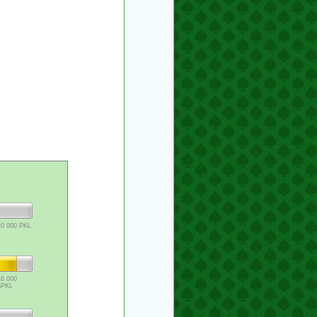
20 000 PKL
16 000
aPKL