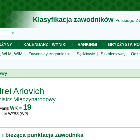
Klasyfikacja zawodników
Polskiego Z
UŻYNY
KALENDARZ I WYNIKI
RANKINGI
BRYDŻYSTA RO
 WLM, WIM
Zawodnicy zagraniczni
Sędziowie
Szkoleniowcy
Odzn
owy
rei Arlovich
istrz Międzynarodowy
19
WK =
ynnik
olski WZBS (WP)
y i bieżąca punktacja zawodnika