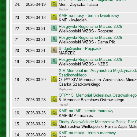
24.
2026-04-19
Mem. Zbyszka Halata
Słubice
KMP na maxy - termin kwietniowy
23.
2026-04-13
KMP - kwiecień
Rozgrywki Regionalne Marzec 2026
22.
2026-03-31
Wielkopolski WZBS - Rogoźno
Rozgrywki Regionalne Marzec 2026
21.
2026-03-31
Wielkopolski WZBS - Dama Pik
BridgeSpider - Pajączek
20.
2026-03-31
MARZEC
Rozgrywki Regionalne Marzec 2026
19.
2026-03-31
Wielkopolski WZBS - NZBS
XIV Memoriał im. Arcymistrza Międzynaro
Szadkowskiego
18.
2026-03-29
OTP** XIV Memoriał im. Arcymistrza Międ
Czarka Szadkowskiego
Międzyrzecz
OTP** 5. Memoriał Bolesława Ostrowskiego
17.
2026-03-28
5. Memoriał Bolesława Ostrowskiego
Poznań
KMP na IMP - termin marcowy
16.
2026-03-23
KMP-IMP - marzec
Finały Wojewódzkie Mistrzostw Polski Par
15.
2026-03-22
Mistrzostwa Wielkopolski Par na Zapis Ma
KMP na maxy - termin marcowy
14.
2026-03-09