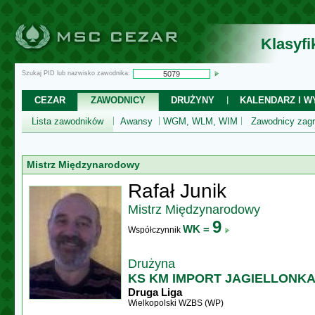
Klasyf
Szukaj PID lub nazwisko zawodnika:
CEZAR
ZAWODNICY
DRUŻYNY
KALENDARZ I WY
Lista zawodników
Awansy
WGM, WLM, WIM
Zawodnicy zagr
Mistrz Międzynarodowy
Rafał Junik
Mistrz Międzynarodowy
9
WK =
Współczynnik
Drużyna
KS KM IMPORT JAGIELLONKA
Druga Liga
Wielkopolski WZBS (WP)