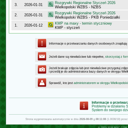
Rozgrywki Regionalne Styczeń 2026
3.
2026-01-31
Wielkopolski WZBS - NZBS
Rozgrywki Regionalne Styczeń 2026
2.
2026-01-31
Wielkopolski WZBS - PKB Poniedziałki
KMP na maxy - termin styczniowy
1.
2026-01-12
KMP - styczeń
Informacje o przetwarzaniu danych osobowych znajdują
Jeżeli dane są niewłaściwe lub niepełne,
skorzystaj z for
Jeżeli brakuje zdjęcia lub jest niewłaściwe przygotuj zd
i prześlij je do administratora bazy danych w okręgu Wie
Sprawdź, kto jest
administratorem w okręgu Wielkopolsk
Informacje o przetwa
Problemy w działaniu
System do swojego dzi
Strona wygenerowana automatycznie w dniu
2026-08-09
g.
08:11:08
(1.0036/19) prze
© 2003-2026
MSC.COM.