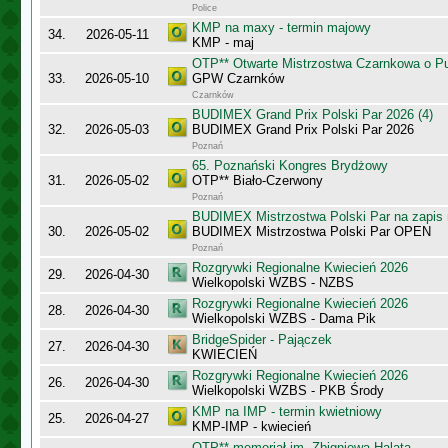
Police
KMP na maxy - termin majowy
34.
2026-05-11
KMP - maj
OTP** Otwarte Mistrzostwa Czarnkowa o Pu
33.
2026-05-10
GPW Czarnków
Czarnków
BUDIMEX Grand Prix Polski Par 2026 (4)
32.
2026-05-03
BUDIMEX Grand Prix Polski Par 2026
Poznań
65. Poznański Kongres Brydżowy
31.
2026-05-02
OTP** Biało-Czerwony
Poznań
BUDIMEX Mistrzostwa Polski Par na zapi
30.
2026-05-02
BUDIMEX Mistrzostwa Polski Par OPEN
Poznań
Rozgrywki Regionalne Kwiecień 2026
29.
2026-04-30
Wielkopolski WZBS - NZBS
Rozgrywki Regionalne Kwiecień 2026
28.
2026-04-30
Wielkopolski WZBS - Dama Pik
BridgeSpider - Pajączek
27.
2026-04-30
KWIECIEŃ
Rozgrywki Regionalne Kwiecień 2026
26.
2026-04-30
Wielkopolski WZBS - PKB Środy
KMP na IMP - termin kwietniowy
25.
2026-04-27
KMP-IMP - kwiecień
OTP** memoriał im. Zbigniewa Halata