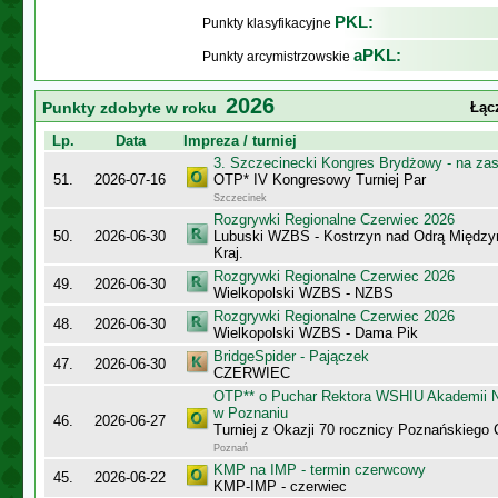
PKL:
Punkty klasyfikacyjne
aPKL:
Punkty arcymistrzowskie
2026
Punkty zdobyte w roku
Łąc
Lp.
Data
Impreza / turniej
3. Szczecinecki Kongres Brydżowy - na za
51.
2026-07-16
OTP* IV Kongresowy Turniej Par
Szczecinek
Rozgrywki Regionalne Czerwiec 2026
50.
2026-06-30
Lubuski WZBS - Kostrzyn nad Odrą Międzyr
Kraj.
Rozgrywki Regionalne Czerwiec 2026
49.
2026-06-30
Wielkopolski WZBS - NZBS
Rozgrywki Regionalne Czerwiec 2026
48.
2026-06-30
Wielkopolski WZBS - Dama Pik
BridgeSpider - Pajączek
47.
2026-06-30
CZERWIEC
OTP** o Puchar Rektora WSHIU Akademii 
w Poznaniu
46.
2026-06-27
Turniej z Okazji 70 rocznicy Poznańskiego 
Poznań
KMP na IMP - termin czerwcowy
45.
2026-06-22
KMP-IMP - czerwiec