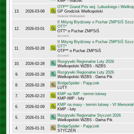
KMP - marzec
OTP** Grand Prix woj. Lubuskiego i Wielko
13.
2026-03-08
GP Grodzisk Wielkopolski
Grodzisk Wielkopolski
II Mityng Brydżowy o Puchar ZMPSiŚ Szcze
OTT*
12.
2026-03-01
OTT* o Puchar ZMPSiŚ
Szczecin
II Mityng Brydżowy o Puchar ZMPSiŚ Szcze
OTT*
11.
2026-02-28
OTP** o Puchar ZMPSiŚ
Szczecin
Rozgrywki Regionalne Luty 2026
10.
2026-02-28
Wielkopolski WZBS - NZBS
Rozgrywki Regionalne Luty 2026
9.
2026-02-28
Wielkopolski WZBS - Dama Pik
BridgeSpider - Pajączek
8.
2026-02-28
LUTY
KMP na IMP - termin lutowy
7.
2026-02-23
KMP-IMP - luty
KMP na maxy - termin lutowy - VI Memoriał
6.
2026-02-09
KMP - luty
Rozgrywki Regionalne Styczeń 2026
5.
2026-01-31
Wielkopolski WZBS - Dama Pik
BridgeSpider - Pajączek
4.
2026-01-31
STYCZEŃ