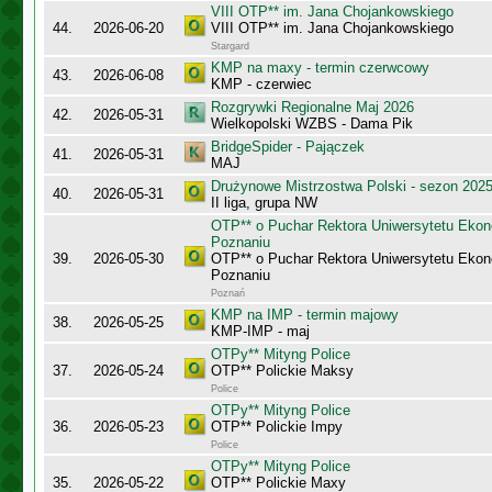
VIII OTP** im. Jana Chojankowskiego
44.
2026-06-20
VIII OTP** im. Jana Chojankowskiego
Stargard
KMP na maxy - termin czerwcowy
43.
2026-06-08
KMP - czerwiec
Rozgrywki Regionalne Maj 2026
42.
2026-05-31
Wielkopolski WZBS - Dama Pik
BridgeSpider - Pajączek
41.
2026-05-31
MAJ
Drużynowe Mistrzostwa Polski - sezon 202
40.
2026-05-31
II liga, grupa NW
OTP** o Puchar Rektora Uniwersytetu Eko
Poznaniu
39.
2026-05-30
OTP** o Puchar Rektora Uniwersytetu Eko
Poznaniu
Poznań
KMP na IMP - termin majowy
38.
2026-05-25
KMP-IMP - maj
OTPy** Mityng Police
37.
2026-05-24
OTP** Polickie Maksy
Police
OTPy** Mityng Police
36.
2026-05-23
OTP** Polickie Impy
Police
OTPy** Mityng Police
35.
2026-05-22
OTP** Polickie Maxy