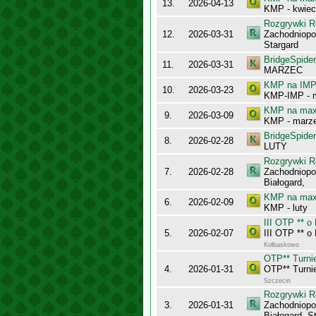
13.
2026-04-13
KMP - kwiec
Rozgrywki R
12.
2026-03-31
Zachodniopo
Stargard
BridgeSpider
11.
2026-03-31
MARZEC
KMP na IMP 
10.
2026-03-23
KMP-IMP - 
KMP na maxy
9.
2026-03-09
KMP - marz
BridgeSpider
8.
2026-02-28
LUTY
Rozgrywki R
7.
2026-02-28
Zachodniopo
Białogard,
KMP na maxy
6.
2026-02-09
KMP - luty
III OTP ** 
5.
2026-02-07
III OTP ** 
Kołbaskowo
OTP** Turnie
4.
2026-01-31
OTP** Turnie
Szczecin
Rozgrywki R
3.
2026-01-31
Zachodniopo
Białogard, S