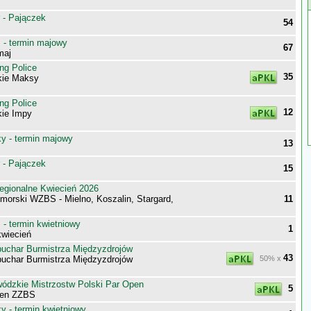
 - Pajączek
54
- termin majowy
67
maj
ng Police
35
kie Maksy
ng Police
12
kie Impy
 - termin majowy
13
 - Pajączek
15
egionalne Kwiecień 2026
morski WZBS - Mielno, Koszalin, Stargard,
11
- termin kwietniowy
1
wiecień
uchar Burmistrza Międzyzdrojów
43
uchar Burmistrza Międzyzdrojów
50% x
wódzkie Mistrzostw Polski Par Open
5
pen ZZBS
 - termin kwietniowy