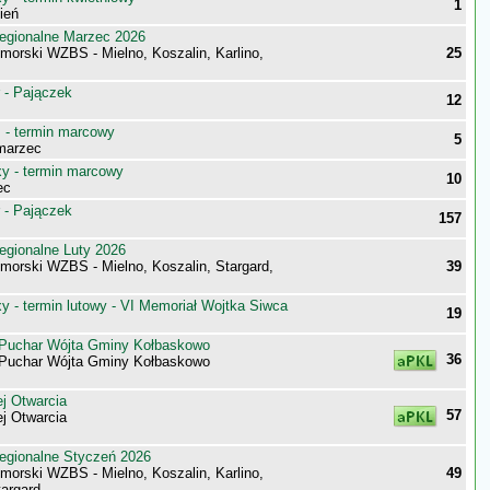
1
ień
egionalne Marzec 2026
morski WZBS - Mielno, Koszalin, Karlino,
25
 - Pajączek
12
- termin marcowy
5
marzec
 - termin marcowy
10
ec
 - Pajączek
157
egionalne Luty 2026
morski WZBS - Mielno, Koszalin, Stargard,
39
 - termin lutowy - VI Memoriał Wojtka Siwca
19
o Puchar Wójta Gminy Kołbaskowo
36
o Puchar Wójta Gminy Kołbaskowo
j Otwarcia
57
j Otwarcia
egionalne Styczeń 2026
morski WZBS - Mielno, Koszalin, Karlino,
49
targard