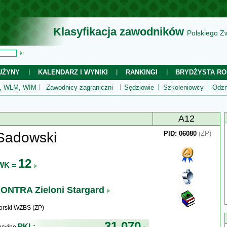
Klasyfikacja zawodników
Polskiego Z
UŻYNY
KALENDARZ I WYNIKI
RANKINGI
BRYDŻYSTA RO
 WLM, WIM
Zawodnicy zagraniczni
Sędziowie
Szkoleniowcy
Odzn
A12
Sadowski
PID: 06080
(ZP)
12
WK =
ONTRA Zieloni Stargard
rski WZBS (ZP)
31 070
PKL: