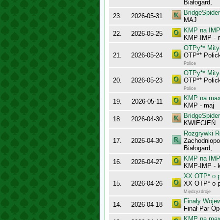
Białogard,
BridgeSpider
23.
2026-05-31
MAJ
KMP na IMP 
22.
2026-05-25
KMP-IMP - 
OTPy** Mity
21.
2026-05-24
OTP** Polic
Police
OTPy** Mity
20.
2026-05-23
OTP** Polic
Police
KMP na maxy
19.
2026-05-11
KMP - maj
BridgeSpider
18.
2026-04-30
KWIECIEŃ
Rozgrywki R
17.
2026-04-30
Zachodniopo
Białogard,
KMP na IMP 
16.
2026-04-27
KMP-IMP - k
XX OTP* o p
15.
2026-04-26
XX OTP* o p
Międzyzdroje
Finały Woje
14.
2026-04-18
Finał Par O
KMP na maxy