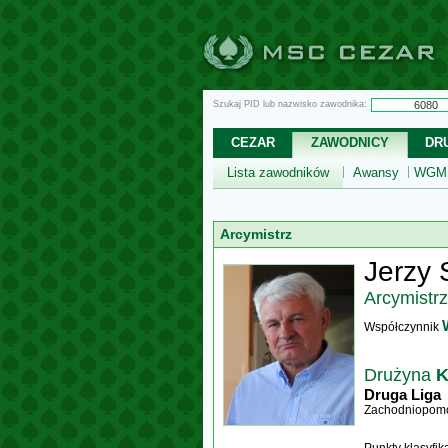
Szukaj PID lub nazwisko zawodnika:
CEZAR
ZAWODNICY
DR
Lista zawodników
Awansy
WGM,
Arcymistrz
Jerzy 
Arcymistrz
Współczynnik
Drużyna
K
Druga Liga
Zachodniopomo