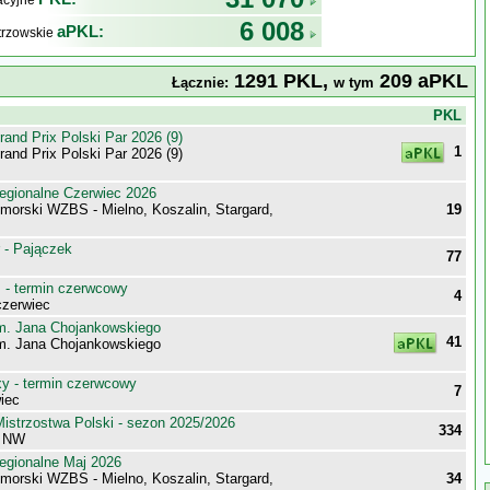
kacyjne
6 008
aPKL:
trzowskie
1291 PKL,
209 aPKL
Łącznie:
w tym
j
PKL
nd Prix Polski Par 2026 (9)
1
nd Prix Polski Par 2026 (9)
egionalne Czerwiec 2026
morski WZBS - Mielno, Koszalin, Stargard,
19
 - Pajączek
77
- termin czerwcowy
4
zerwiec
im. Jana Chojankowskiego
41
im. Jana Chojankowskiego
 - termin czerwcowy
7
iec
istrzostwa Polski - sezon 2025/2026
334
pa NW
egionalne Maj 2026
morski WZBS - Mielno, Koszalin, Stargard,
34