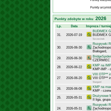
Punkty klasyfi
Punkty arcymis
2026
Punkty zdobyte w roku
Lp.
Data
Impreza / turnie
BUDIMEX Gra
31.
2026-07-19
BUDIMEX Gra
Szczecinek
Rozgrywki R
30.
2026-06-30
Zachodniopo
Białogard,
BridgeSpider
29.
2026-06-30
CZERWIEC
KMP na IMP 
28.
2026-06-22
KMP-IMP - c
VIII OTP** 
27.
2026-06-20
VIII OTP** 
Stargard
KMP na maxy
26.
2026-06-08
KMP - czerw
Drużynowe M
25.
2026-05-31
II liga, gru
Rozgrywki R
24.
2026-05-31
Zachodniopo