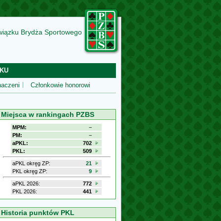
wiązku Brydża Sportowego
KU
aczeni
Członkowie honorowi
Miejsca w rankingach PZBS
MPM:
−
PM:
−
aPKL:
702
PKL:
509
aPKL okręg ZP:
21
PKL okręg ZP:
9
aPKL 2026:
772
PKL 2026:
441
Historia punktów PKL