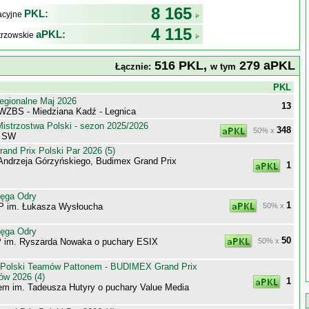
8 165
PKL:
kacyjne
4 115
aPKL:
trzowskie
516 PKL,
279 aPKL
Łącznie:
w tym
j
PKL
egionalne Maj 2026
13
 WZBS - Miedziana Kadź - Legnica
istrzostwa Polski - sezon 2025/2026
348
50% x
pa SW
nd Prix Polski Par 2026 (5)
Andrzeja Górzyńskiego, Budimex Grand Prix
1
tęga Odry
1
P im. Łukasza Wysłoucha
50% x
tęga Odry
50
 im. Ryszarda Nowaka o puchary ESIX
50% x
 Polski Teamów Pattonem - BUDIMEX Grand Prix
ów 2026 (4)
1
m im. Tadeusza Hutyry o puchary Value Media