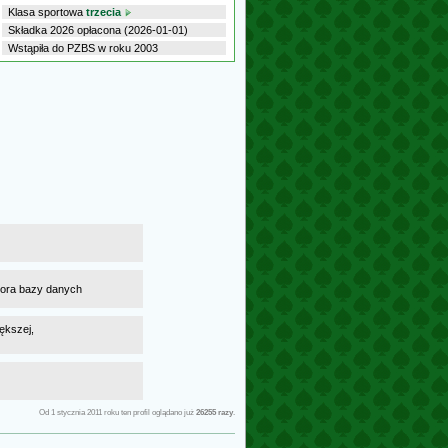
Klasa sportowa
trzecia
Składka 2026 opłacona (2026-01-01)
Wstąpiła do PZBS w roku 2003
atora bazy danych
ększej,
Od 1 stycznia 2011 roku ten profil oglądano już
26255 razy
.