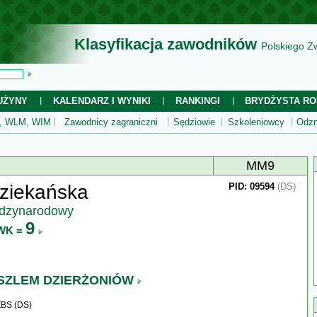
Klasyfikacja zawodników
Polskiego Z
UŻYNY
KALENDARZ I WYNIKI
RANKINGI
BRYDŻYSTA RO
 WLM, WIM
Zawodnicy zagraniczni
Sędziowie
Szkoleniowcy
Odzn
MM9
ziekańska
PID: 09594
(DS)
ędzynarodowy
9
WK =
 SZLEM DZIERŻONIÓW
ZBS (DS)