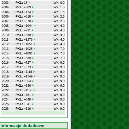
2003
PKL:
18
WK: 0.0
2004
PKL:
+583
WK: 1.5
2005
PKL:
+173
WK: 1.5
2006
PKL:
+818
WK: 2.5
2007
PKL:
+970
WK: 2.5
2008
PKL:
+1044
WK: 4.0
2009
PKL:
+921
WK: 4.0
2010
PKL:
+589
WK: 4.0
2011
PKL:
+1278
WK: 4.0
2012
PKL:
+1051
WK: 4.0
2013
PKL:
+1035
WK: 7.0
2014
PKL:
+1891
WK: 7.0
2015
PKL:
+889
WK: 7.0
2016
PKL:
+727
WK: 9.0
2017
PKL:
+673
WK: 9.0
2018
PKL:
+1118
WK: 9.0
2019
PKL:
+1349
WK: 9.0
2020
PKL:
+663
WK: 9.0
2021
PKL:
+686
WK: 9.0
2022
PKL:
+1166
WK: 9.0
2023
PKL:
+751
WK: 9.0
2024
PKL:
+549
WK: 9.0
2025
PKL:
+541
WK: 9.0
2026
PKL:
+516
WK: 9.0
Informacje dodatkowe