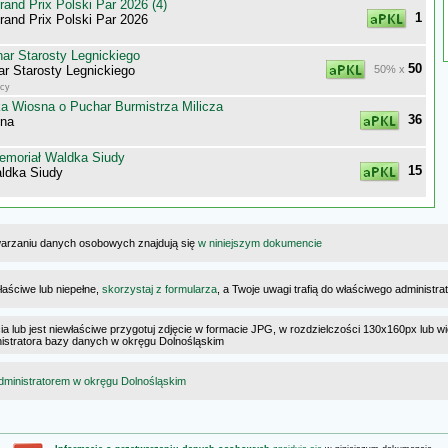
nd Prix Polski Par 2026 (4)
1
nd Prix Polski Par 2026
ar Starosty Legnickiego
50
r Starosty Legnickiego
50% x
icy
ka Wiosna o Puchar Burmistrza Milicza
36
sna
emoriał Waldka Siudy
15
ldka Siudy
warzaniu danych osobowych znajdują się
w niniejszym dokumencie
łaściwe lub niepełne,
skorzystaj z formularza
, a Twoje uwagi trafią do właściwego administr
cia lub jest niewłaściwe przygotuj zdjęcie w formacie JPG, w rozdzielczości 130x160px lub wi
ministratora bazy danych w okręgu Dolnośląskim
dministratorem w okręgu Dolnośląskim