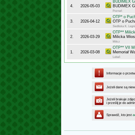
BUDIMEX Gra
4.
2026-05-03
BUDIMEX Gra
Poznań
OTP* o Puch
3.
2026-04-12
OTP o Pucha
Siedliska K. Legn
OTP** Milic
2.
2026-03-29
Milicka Wio
Milicz
OTP** VII M
1.
2026-03-08
Memoriał Wa
Lubań
Informacje o przet
Jeżeli dane są niew
Jeżeli brakuje zdję
i prześlij je do ad
Sprawdź, kto jest
a