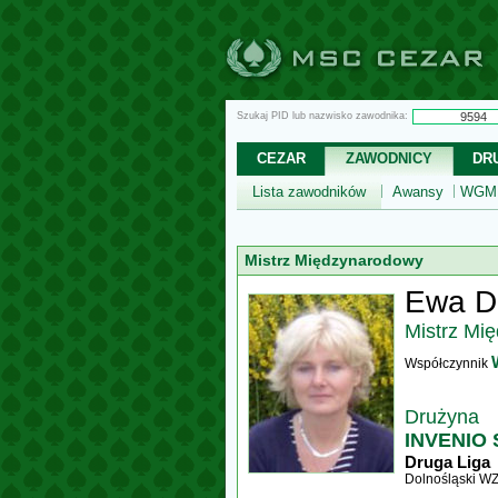
Szukaj PID lub nazwisko zawodnika:
CEZAR
ZAWODNICY
DR
Lista zawodników
Awansy
WGM,
Mistrz Międzynarodowy
Ewa D
Mistrz Mi
Współczynnik
Drużyna
INVENIO
Druga Liga
Dolnośląski W