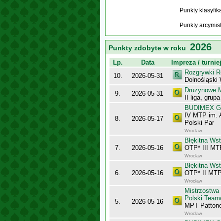
Punkty klasyfi
Punkty arcymis
2026
Punkty zdobyte w roku
Lp.
Data
Impreza / turnie
Rozgrywki R
10.
2026-05-31
Dolnośląski
Drużynowe M
9.
2026-05-31
II liga, gru
BUDIMEX Gra
IV MTP im. 
8.
2026-05-17
Polski Par
Wrocław
Błękitna Ws
7.
2026-05-16
OTP* III MT
Wrocław
Błękitna Ws
6.
2026-05-16
OTP* II MTP
Wrocław
Mistrzostwa
Polski Team
5.
2026-05-16
MPT Pattone
Wrocław