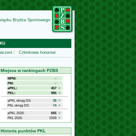
wiązku Brydża Sportowego
KU
aczeni
Członkowie honorowi
Miejsca w rankingach PZBS
MPM:
−
PM:
−
aPKL:
457
PKL:
985
aPKL okręg DS:
38
PKL okręg DS:
74
aPKL 2026:
655
PKL 2026:
1509
Historia punktów PKL