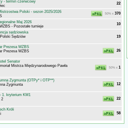
 - termin czerwcowy
22
iec
istrzostwa Polski - sezon 2025/2026
370
50% x
 S
egionalne Maj 2026
10
WZBS - Pozostałe turnieje
encja sędziowska
 Polski Sędziów
19
ar Prezesa WZBS
26
ar Prezesa WZBS
otel Senator
moriał Mistrza Międzynarodowego Pawła
1
50% x
umna Zygmunta (OTPy* i OTP**)
12
mna Zygmunta
- 1. kryterium KM1
22
 2
ch Króli
58
i