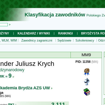
Klasyfikacja zawodników
Polskiego Z
UŻYNY
KALENDARZ I WYNIKI
RANKINGI
BRYDŻYSTA RO
 WLM, WIM
Zawodnicy zagraniczni
Sędziowie
Szkoleniowcy
Odzn
MM9
nder Juliusz Krych
PID: 11358
(MA)
ędzynarodowy
9
WK =
kademia Brydża AZS UW
ga
ZBS (MA)
3 111
PKL: