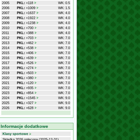
2005
PKL:
+118
WK: 0.5
2006
PKL:
+1009
WK: 1.5
2007
PKL:
+1637
WK: 4.0
2008
PKL:
+1922
WK: 4.0
2009
PKL:
+1238
WK: 4.0
2010
PKL:
+700
WK: 4.0
2011
PKL:
+388
WK: 4.0
2012
PKL:
+703
WK: 7.0
2013
PKL:
+462
WK: 7.0
2014
PKL:
+538
WK: 7.0
2015
PKL:
+406
WK: 7.0
2016
PKL:
+639
WK: 7.0
2017
PKL:
+526
WK: 7.0
2018
PKL:
+274
WK: 7.0
2019
PKL:
+503
WK: 7.0
2020
PKL:
+380
WK: 7.0
2021
PKL:
+120
WK: 7.0
2022
PKL:
+935
WK: 7.0
2023
PKL:
+854
WK: 7.0
2024
PKL:
+1545
WK: 9.0
2025
PKL:
+327
WK: 9.0
2026
PKL:
+628
WK: 9.0
Informacje dodatkowe
Klasy sportowe
Składka 2026 opłacona (2025-12-31)