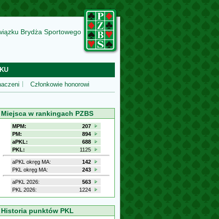
wiązku Brydża Sportowego
KU
aczeni
Członkowie honorowi
Miejsca w rankingach PZBS
MPM:
207
PM:
894
aPKL:
688
PKL:
1125
aPKL okręg MA:
142
PKL okręg MA:
243
aPKL 2026:
563
PKL 2026:
1224
Historia punktów PKL