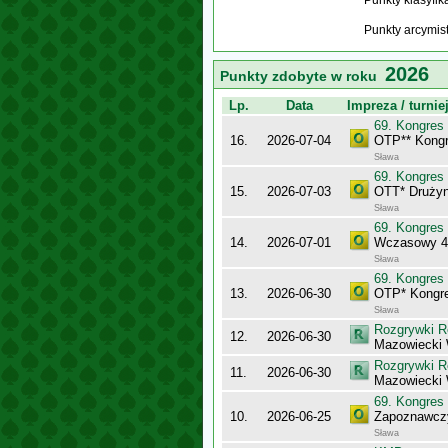
Punkty klasyfi
Punkty arcymis
2026
Punkty zdobyte w roku
Lp.
Data
Impreza / turnie
69. Kongres
16.
2026-07-04
OTP** Kongr
Sława
69. Kongres
15.
2026-07-03
OTT* Drużyn
Sława
69. Kongres
14.
2026-07-01
Wczasowy 4
Sława
69. Kongres
13.
2026-06-30
OTP* Kongr
Sława
Rozgrywki R
12.
2026-06-30
Mazowiecki
Rozgrywki R
11.
2026-06-30
Mazowiecki
69. Kongres
10.
2026-06-25
Zapoznawcz
Sława