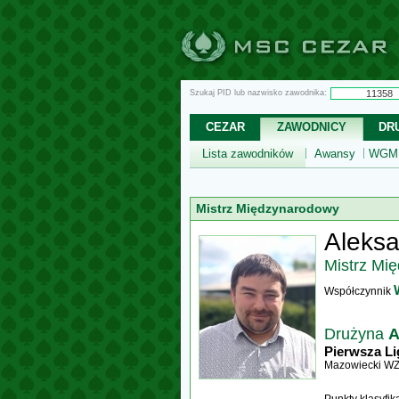
Szukaj PID lub nazwisko zawodnika:
CEZAR
ZAWODNICY
DR
Lista zawodników
Awansy
WGM,
Mistrz Międzynarodowy
Aleksa
Mistrz Mi
Współczynnik
Drużyna
A
Pierwsza Li
Mazowiecki W