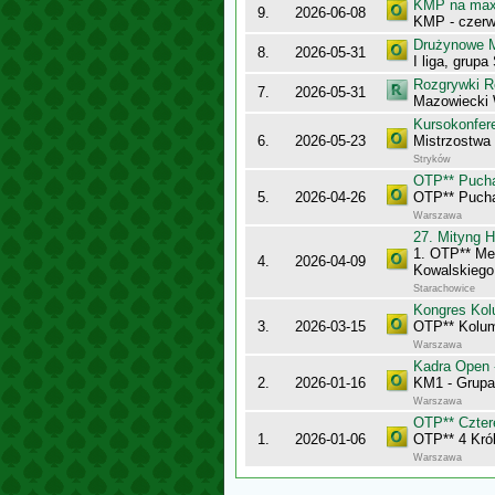
KMP na maxy
9.
2026-06-08
KMP - czerw
Drużynowe M
8.
2026-05-31
I liga, grupa
Rozgrywki R
7.
2026-05-31
Mazowiecki 
Kursokonfer
6.
2026-05-23
Mistrzostwa
Stryków
OTP** Puch
5.
2026-04-26
OTP** Puch
Warszawa
27. Mityng H
1. OTP** Me
4.
2026-04-09
Kowalskiego
Starachowice
Kongres Kol
3.
2026-03-15
OTP** Kolu
Warszawa
Kadra Open 
2.
2026-01-16
KM1 - Grupa
Warszawa
OTP** Cztere
1.
2026-01-06
OTP** 4 Król
Warszawa