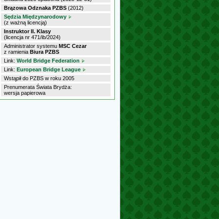
Brązowa Odznaka PZBS
(2012)
Sędzia Międzynarodowy
(z ważną licencją)
Instruktor II. Klasy
(licencja nr 471/ib/2024)
Administrator systemu
MSC Cezar
z ramienia
Biura PZBS
Link:
World Bridge Federation
Link:
European Bridge League
Wstąpił do PZBS w roku 2005
Prenumerata Świata Brydża:
wersja papierowa