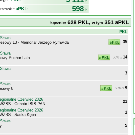
kacyjne
598
aPKL:
trzowskie
628 PKL,
351 aPKL
Łącznie:
w tym
j
PKL
 Sława
35
esowy 13 - Memoriał Jerzego Rymwida
 Sława
14
owy Puchar Lata
50% x
 Sława
3
 Sława
9
esowy 8
50% x
egionalne Czerwiec 2026
21
 WZBS - Ochota IBIB PAN
egionalne Czerwiec 2026
1
 WZBS - Saska Kępa
 Sława
y
5