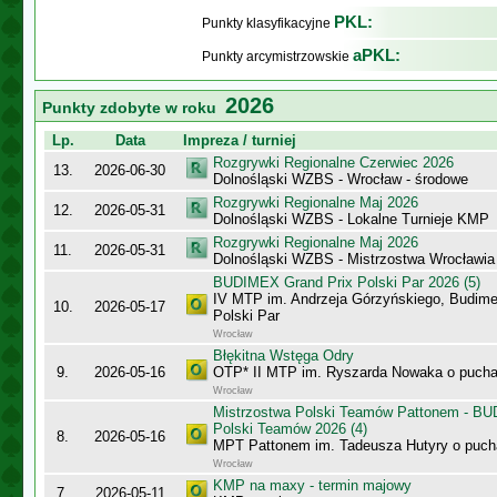
PKL:
Punkty klasyfikacyjne
aPKL:
Punkty arcymistrzowskie
2026
Punkty zdobyte w roku
Lp.
Data
Impreza / turniej
Rozgrywki Regionalne Czerwiec 2026
13.
2026-06-30
Dolnośląski WZBS - Wrocław - środowe
Rozgrywki Regionalne Maj 2026
12.
2026-05-31
Dolnośląski WZBS - Lokalne Turnieje KMP
Rozgrywki Regionalne Maj 2026
11.
2026-05-31
Dolnośląski WZBS - Mistrzostwa Wrocławi
BUDIMEX Grand Prix Polski Par 2026 (5)
IV MTP im. Andrzeja Górzyńskiego, Budime
10.
2026-05-17
Polski Par
Wrocław
Błękitna Wstęga Odry
9.
2026-05-16
OTP* II MTP im. Ryszarda Nowaka o puch
Wrocław
Mistrzostwa Polski Teamów Pattonem - BU
Polski Teamów 2026 (4)
8.
2026-05-16
MPT Pattonem im. Tadeusza Hutyry o puch
Wrocław
KMP na maxy - termin majowy
7.
2026-05-11