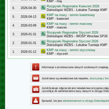
KMP - maj
Rozgrywki Regionalne Kwiecień 2026
6.
2026-04-30
Dolnośląski WZBS - Lokalne Turnieje KMP
KMP na maxy - termin kwietniowy
5.
2026-04-13
KMP - kwiecień
KMP na maxy - termin marcowy
4.
2026-03-09
KMP - marzec
Rozgrywki Regionalne Styczeń 2026
3.
2026-01-31
Dolnośląski WZBS - WOŚP Wrocław SP26
Rozgrywki Regionalne Styczeń 2026
2.
2026-01-31
Dolnośląski WZBS - Lokalne Turnieje KMP
KMP na maxy - termin styczniowy
1.
2026-01-12
KMP - styczeń
Informacje o przetwarzaniu danych osobowych znajdują
Jeżeli dane są niewłaściwe lub niepełne,
skorzystaj z for
Jeżeli brakuje zdjęcia lub jest niewłaściwe przygotuj zd
i prześlij je do administratora bazy danych w okręgu Dol
Sprawdź, kto jest
administratorem w okręgu Dolnośląski