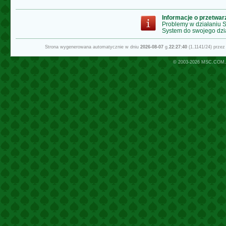
Informacje o przetwa
Problemy w działaniu
System do swojego dzi
Strona wygenerowana automatycznie w dniu
2026-08-07
g.
22:27:40
(1.1141/24) prze
© 2003-2026
MSC.COM.