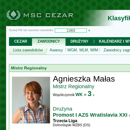
Klasyf
Szukaj PID lub nazwisko zawodnika:
CEZAR
ZAWODNICY
DRUŻYNY
KALENDARZ I WY
Lista zawodników
Awansy
WGM, WLM, WIM
Zawodnicy zagr
Mistrz Regionalny
Agnieszka Małas
Mistrz Regionalny
3
WK =
Współczynnik
Drużyna
Promost I AZS Wratislavia XXI
Trzecia Liga
Dolnośląski WZBS (DS)