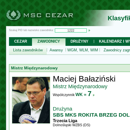
Klasyf
Szukaj PID lub nazwisko zawodnika:
CEZAR
ZAWODNICY
DRUŻYNY
KALENDARZ I WY
Lista zawodników
Awansy
WGM, WLM, WIM
Zawodnicy zagr
Mistrz Międzynarodowy
Maciej Bałaziński
Mistrz Międzynarodowy
7
WK =
Współczynnik
Drużyna
SBS MKS ROKITA BRZEG DO
Trzecia Liga
Dolnośląski WZBS (DS)