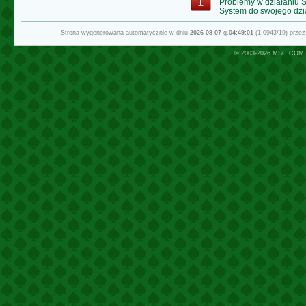
Problemy w działaniu
System do swojego dzi
Strona wygenerowana automatycznie w dniu
2026-08-07
g.
04:49:01
(1.0943/19) prze
© 2003-2026
MSC.COM.