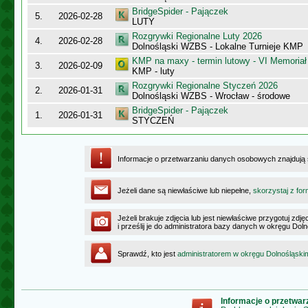
BridgeSpider - Pajączek
5.
2026-02-28
LUTY
Rozgrywki Regionalne Luty 2026
4.
2026-02-28
Dolnośląski WZBS - Lokalne Turnieje KMP
KMP na maxy - termin lutowy - VI Memoriał
3.
2026-02-09
KMP - luty
Rozgrywki Regionalne Styczeń 2026
2.
2026-01-31
Dolnośląski WZBS - Wrocław - środowe
BridgeSpider - Pajączek
1.
2026-01-31
STYCZEŃ
Informacje o przetwarzaniu danych osobowych znajdują
Jeżeli dane są niewłaściwe lub niepełne,
skorzystaj z for
Jeżeli brakuje zdjęcia lub jest niewłaściwe przygotuj zd
i prześlij je do administratora bazy danych w okręgu Dol
Sprawdź, kto jest
administratorem w okręgu Dolnośląski
Informacje o przetwa