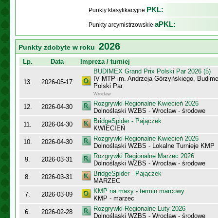
PKL:
Punkty klasyfikacyjne
aPKL:
Punkty arcymistrzowskie
2026
Punkty zdobyte w roku
Lp.
Data
Impreza / turniej
BUDIMEX Grand Prix Polski Par 2026 (5)
IV MTP im. Andrzeja Górzyńskiego, Budime
13.
2026-05-17
Polski Par
Wrocław
Rozgrywki Regionalne Kwiecień 2026
12.
2026-04-30
Dolnośląski WZBS - Wrocław - środowe
BridgeSpider - Pajączek
11.
2026-04-30
KWIECIEŃ
Rozgrywki Regionalne Kwiecień 2026
10.
2026-04-30
Dolnośląski WZBS - Lokalne Turnieje KMP
Rozgrywki Regionalne Marzec 2026
9.
2026-03-31
Dolnośląski WZBS - Wrocław - środowe
BridgeSpider - Pajączek
8.
2026-03-31
MARZEC
KMP na maxy - termin marcowy
7.
2026-03-09
KMP - marzec
Rozgrywki Regionalne Luty 2026
6.
2026-02-28
Dolnośląski WZBS - Wrocław - środowe