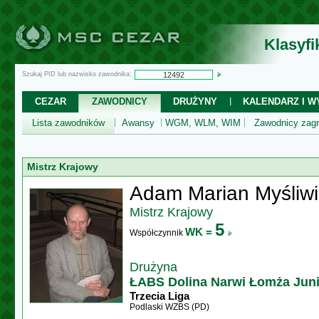
Klasyf
Szukaj PID lub nazwisko zawodnika:
CEZAR
ZAWODNICY
DRUŻYNY
KALENDARZ I WY
Lista zawodników
Awansy
WGM, WLM, WIM
Zawodnicy zagr
Mistrz Krajowy
Adam Marian Myśliw
Mistrz Krajowy
5
WK =
Współczynnik
Drużyna
ŁABS Dolina Narwi Łomża Jun
Trzecia Liga
Podlaski WZBS (PD)