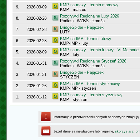
KMP na maxy - termin marcowy
9.
2026-03-09
KMP - marzec
Rozgrywki Regionalne Luty 2026
8.
2026-02-28
Podlaski WZBS - Łomża
BridgeSpider - Pajączek
7.
2026-02-28
LUTY
KMP na IMP - termin lutowy
6.
2026-02-23
KMP-IMP - luty
KMP na maxy - termin lutowy - VI Memoriał
5.
2026-02-09
KMP - luty
Rozgrywki Regionalne Styczeń 2026
4.
2026-01-31
Podlaski WZBS - Łomża
BridgeSpider - Pajączek
3.
2026-01-31
STYCZEŃ
KMP na IMP - termin styczniowy
2.
2026-01-26
KMP-IMP - styczeń
KMP na maxy - termin styczniowy
1.
2026-01-12
KMP - styczeń
Informacje o przetwarzaniu danych osobowych znajdują
Jeżeli dane są niewłaściwe lub niepełne,
skorzystaj z for