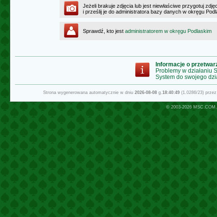
Jeżeli brakuje zdjęcia lub jest niewłaściwe przygotuj zd
i prześlij je do administratora bazy danych w okręgu Pod
Sprawdź, kto jest
administratorem w okręgu Podlaskim
Informacje o przetwa
Problemy w działaniu
System do swojego dzi
Strona wygenerowana automatycznie w dniu
2026-08-08
g.
18:40:49
(1.0286/23) prze
© 2003-2026
MSC.COM.