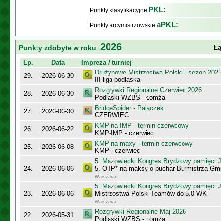
PKL:
Punkty klasyfikacyjne
aPKL:
Punkty arcymistrzowskie
2026
Punkty zdobyte w roku
Łą
Lp.
Data
Impreza / turniej
Drużynowe Mistrzostwa Polski - sezon 202
29.
2026-06-30
III liga podlaska
Rozgrywki Regionalne Czerwiec 2026
28.
2026-06-30
Podlaski WZBS - Łomża
BridgeSpider - Pajączek
27.
2026-06-30
CZERWIEC
KMP na IMP - termin czerwcowy
26.
2026-06-22
KMP-IMP - czerwiec
KMP na maxy - termin czerwcowy
25.
2026-06-08
KMP - czerwiec
5. Mazowiecki Kongres Brydżowy pamięci J
24.
2026-06-06
5. OTP* na maksy o puchar Burmistrza Gm
Warszawa
5. Mazowiecki Kongres Brydżowy pamięci J
23.
2026-06-06
Mistrzostwa Polski Teamów do 5.0 WK
Warszawa
Rozgrywki Regionalne Maj 2026
22.
2026-05-31
Podlaski WZBS - Łomża