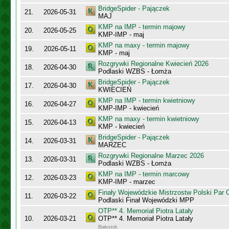
BridgeSpider - Pajączek
21.
2026-05-31
MAJ
KMP na IMP - termin majowy
20.
2026-05-25
KMP-IMP - maj
KMP na maxy - termin majowy
19.
2026-05-11
KMP - maj
Rozgrywki Regionalne Kwiecień 2026
18.
2026-04-30
Podlaski WZBS - Łomża
BridgeSpider - Pajączek
17.
2026-04-30
KWIECIEŃ
KMP na IMP - termin kwietniowy
16.
2026-04-27
KMP-IMP - kwiecień
KMP na maxy - termin kwietniowy
15.
2026-04-13
KMP - kwiecień
BridgeSpider - Pajączek
14.
2026-03-31
MARZEC
Rozgrywki Regionalne Marzec 2026
13.
2026-03-31
Podlaski WZBS - Łomża
KMP na IMP - termin marcowy
12.
2026-03-23
KMP-IMP - marzec
Finały Wojewódzkie Mistrzostw Polski Par
11.
2026-03-22
Podlaski Finał Wojewódzki MPP
OTP** 4. Memoriał Piotra Latały
10.
2026-03-21
OTP** 4. Memoriał Piotra Latały
Białystok