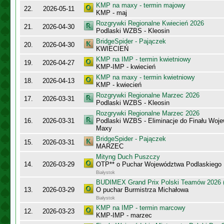
KMP na maxy - termin majowy
22.
2026-05-11
KMP - maj
Rozgrywki Regionalne Kwiecień 2026
21.
2026-04-30
Podlaski WZBS - Kleosin
BridgeSpider - Pajączek
20.
2026-04-30
KWIECIEŃ
KMP na IMP - termin kwietniowy
19.
2026-04-27
KMP-IMP - kwiecień
KMP na maxy - termin kwietniowy
18.
2026-04-13
KMP - kwiecień
Rozgrywki Regionalne Marzec 2026
17.
2026-03-31
Podlaski WZBS - Kleosin
Rozgrywki Regionalne Marzec 2026
16.
2026-03-31
Podlaski WZBS - Eliminacje do Finału Wo
Maxy
BridgeSpider - Pajączek
15.
2026-03-31
MARZEC
Mityng Duch Puszczy
14.
2026-03-29
OTP** o Puchar Województwa Podlaskiego
Białystok
BUDIMEX Grand Prix Polski Teamów 2026 (
13.
2026-03-29
O puchar Burmistrza Michałowa
Białystok
KMP na IMP - termin marcowy
12.
2026-03-23
KMP-IMP - marzec