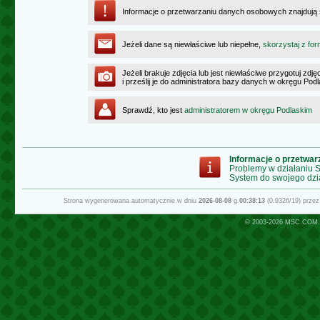
Informacje o przetwarzaniu danych osobowych znajdują
Jeżeli dane są niewłaściwe lub niepełne,
skorzystaj z for
Jeżeli brakuje zdjęcia lub jest niewłaściwe przygotuj zd
i prześlij je do administratora bazy danych w okręgu Pod
Sprawdź, kto jest
administratorem w okręgu Podlaskim
Informacje o przetwa
Problemy w działaniu
System do swojego dzi
Strona wygenerowana automatycznie w dniu
2026-08-08
g.
00:38:13
(0.9326/19) prze
© 2003-2026
MSC.COM.