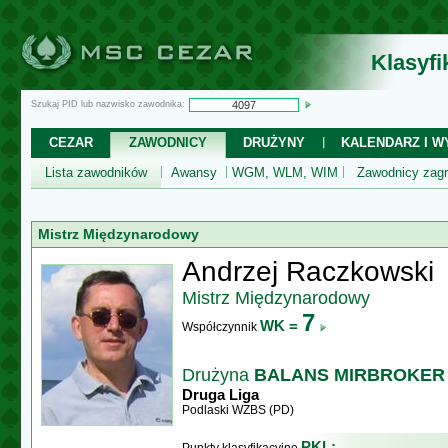
Klasyf
Szukaj PID lub nazwisko zawodnika:
CEZAR
ZAWODNICY
DRUŻYNY
KALENDARZ I WY
Lista zawodników
Awansy
WGM, WLM, WIM
Zawodnicy zagr
Mistrz Międzynarodowy
Andrzej Raczkowski
Mistrz Międzynarodowy
7
WK =
Współczynnik
Drużyna
BALANS MIRBROKER
Druga Liga
Podlaski WZBS (PD)
PKL: