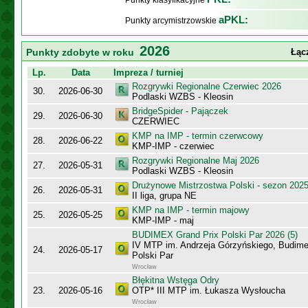
Punkty klasyfikacyjne
aPKL:
Punkty arcymistrzowskie
2026
Punkty zdobyte w roku
Łąc
Lp.
Data
Impreza / turniej
Rozgrywki Regionalne Czerwiec 2026
30.
2026-06-30
Podlaski WZBS - Kleosin
BridgeSpider - Pajączek
29.
2026-06-30
CZERWIEC
KMP na IMP - termin czerwcowy
28.
2026-06-22
KMP-IMP - czerwiec
Rozgrywki Regionalne Maj 2026
27.
2026-05-31
Podlaski WZBS - Kleosin
Drużynowe Mistrzostwa Polski - sezon 202
26.
2026-05-31
II liga, grupa NE
KMP na IMP - termin majowy
25.
2026-05-25
KMP-IMP - maj
BUDIMEX Grand Prix Polski Par 2026 (5)
IV MTP im. Andrzeja Górzyńskiego, Budime
24.
2026-05-17
Polski Par
Wrocław
Błękitna Wstęga Odry
23.
2026-05-16
OTP* III MTP im. Łukasza Wysłoucha
Wrocław