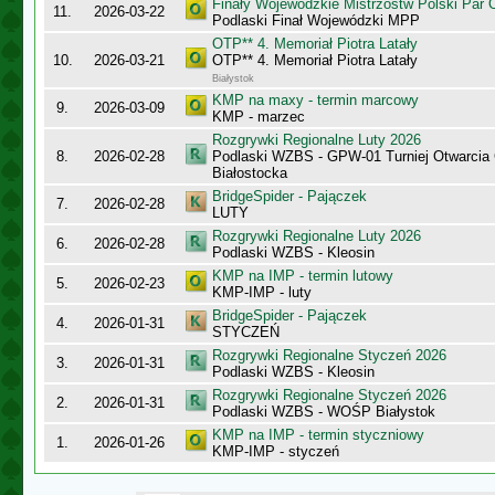
Finały Wojewódzkie Mistrzostw Polski Par
11.
2026-03-22
Podlaski Finał Wojewódzki MPP
OTP** 4. Memoriał Piotra Latały
10.
2026-03-21
OTP** 4. Memoriał Piotra Latały
Białystok
KMP na maxy - termin marcowy
9.
2026-03-09
KMP - marzec
Rozgrywki Regionalne Luty 2026
8.
2026-02-28
Podlaski WZBS - GPW-01 Turniej Otwarcia
Białostocka
BridgeSpider - Pajączek
7.
2026-02-28
LUTY
Rozgrywki Regionalne Luty 2026
6.
2026-02-28
Podlaski WZBS - Kleosin
KMP na IMP - termin lutowy
5.
2026-02-23
KMP-IMP - luty
BridgeSpider - Pajączek
4.
2026-01-31
STYCZEŃ
Rozgrywki Regionalne Styczeń 2026
3.
2026-01-31
Podlaski WZBS - Kleosin
Rozgrywki Regionalne Styczeń 2026
2.
2026-01-31
Podlaski WZBS - WOŚP Białystok
KMP na IMP - termin styczniowy
1.
2026-01-26
KMP-IMP - styczeń