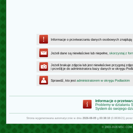
Informacje o przetwarzaniu danych osobowych znajdują
Jeżeli dane są niewłaściwe lub niepełne,
skorzystaj z for
Jeżeli brakuje zdjęcia lub jest niewłaściwe przygotuj zd
i prześlij je do administratora bazy danych w okręgu Pod
Sprawdź, kto jest
administratorem w okręgu Podlaskim
Informacje o przetwa
Problemy w działaniu
System do swojego dzi
Strona wygenerowana automatycznie w dniu
2026-08-09
g.
03:38:10
(0.8836/21) prze
© 2003-2026
MSC.COM.