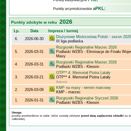
Punkty klasyfikacyjne
aPKL:
Punkty arcymistrzowskie
2026
Punkty zdobyte w roku
Lp.
Data
Impreza / turniej
Drużynowe Mistrzostwa Polski - sezon 202
6.
2026-06-30
III liga podlaska
Rozgrywki Regionalne Marzec 2026
5.
2026-03-31
Podlaski WZBS - Eliminacje do Finału Wo
Maxy
Rozgrywki Regionalne Marzec 2026
4.
2026-03-31
Podlaski WZBS - Kleosin
OTP** 4. Memoriał Piotra Latały
3.
2026-03-21
OTP** 4. Memoriał Piotra Latały
Białystok
KMP na maxy - termin marcowy
2.
2026-03-09
KMP - marzec
Rozgrywki Regionalne Styczeń 2026
1.
2026-01-31
Podlaski WZBS - Kleosin
Uwaga:
punkty przekreślone to takie, które zostały zdobyte
przed datą zapłacenia składki
za da
całkowitej.