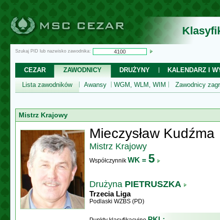
Klasyf
Szukaj PID lub nazwisko zawodnika:
CEZAR
ZAWODNICY
DRUŻYNY
KALENDARZ I WY
Lista zawodników
Awansy
WGM, WLM, WIM
Zawodnicy zagr
Mistrz Krajowy
Mieczysław Kudźma
Mistrz Krajowy
5
WK =
Współczynnik
Drużyna
PIETRUSZKA
Trzecia Liga
Podlaski WZBS (PD)
PKL: